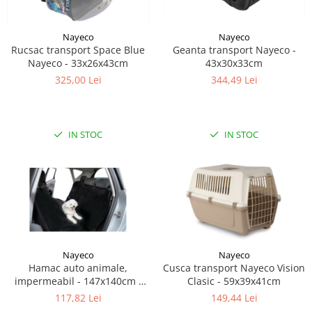
Nayeco
Nayeco
Geanta transport Nayeco -
Rucsac transport Space Blue
43x30x33cm
Nayeco - 33x26x43cm
344,49 Lei
325,00 Lei
IN STOC
IN STOC
Nayeco
Nayeco
Hamac auto animale,
Cusca transport Nayeco Vision
impermeabil - 147x140cm -
Clasic - 59x39x41cm
Negru Nayeco
117,82 Lei
149,44 Lei