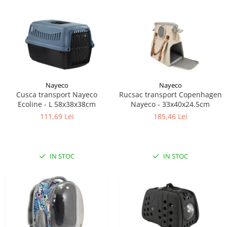
Sampoane si Balsamuri
Custi transport - Pisici
Servetele Umede
Jucarii Pisici
Covorase absorbante
Lese, Hamuri si Zgarzi
Curatare Ochi
Paturi, perne si cosuri pentru pisici
Igiena Catel
Recompense Delicioase
Igiena Interior
Perii si descalcitoare caini
Nayeco
Nayeco
Solutii Atractante si repelente
Cusca transport Nayeco
Rucsac transport Copenhagen
Ecoline - L 58x38x38cm
Nayeco - 33x40x24.5cm
111,69 Lei
185,46 Lei
IN STOC
IN STOC