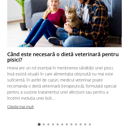
Când este necesară o dietă veterinară pentru
pisici?
Hrana are un rol esențial în menținerea sănătății unei pisici,
însă există situații în care alimentația obișnuită nu mai este
suficientă. În astfel de cazuri, medicul veterinar poate
recomanda o dietă veterinară (terapeutică), formulată special
pentru a susține tratamentul unei afecțiuni sau pentru a
încetini evoluția unei boli....
Citeste mai mult