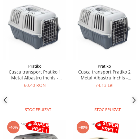
Pratiko
Pratiko
Cusca transport Pratiko 1
Cusca transport Pratiko 2
Metal Albastru inchis -
Metal Albastru inchis -
48×31,5x33 cm
55x36x36 cm
60,40 RON
74,13 Lei
STOC EPUIZAT
STOC EPUIZAT
-40%
-40%