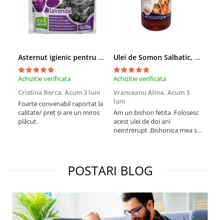
Asternut igienic pentru pisici Tofu Lavanda, Mon Petit 5 l
Ulei de Somon Salbatic, câini și pisici, piele si blană, BEST4PETS, 1l
Achizitie verificata
Achizitie verificata
Achi
Cristina Berca,
Acum 3 luni
Vranceanu Alina,
Acum 3
Iri
luni
Foarte convenabil raportat la
Pro
calitate/ preț și are un miros
Am un bishon fetita .Folosesc
med
plăcut.
acest ulei de doi ani
mer
neintrerupt .Bishonica mea se
Martin care e
simte foarte bine si ii place
Sup
foarte mult .Ii pun zilnic pe
card
bobite il adora .Deja sunt la a
treia comanda recomand cu
POSTARI BLOG
mult drag !