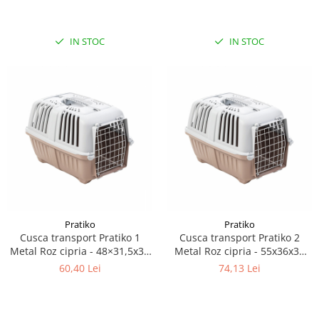
IN STOC
IN STOC
Pratiko
Pratiko
Cusca transport Pratiko 1
Cusca transport Pratiko 2
Metal Roz cipria - 48×31,5x33
Metal Roz cipria - 55x36x36
cm
cm
60,40 Lei
74,13 Lei