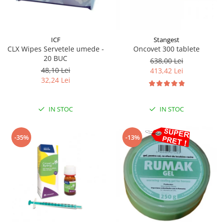
Stangest
ICF
Oncovet 300 tablete
CLX Wipes Servetele umede -
20 BUC
638,00 Lei
48,10 Lei
413,42 Lei
32,24 Lei
IN STOC
IN STOC
-35%
-13%