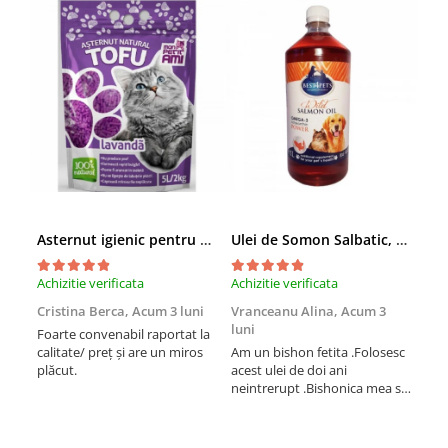
Asternut igienic pentru pisici Tofu Lavanda, Mon Petit 5 l
Ulei de Somon Salbatic, câini și pisici, piele si blană, BEST4PETS, 1l
Achizitie verificata
Achizitie verificata
Achi
Cristina Berca,
Acum 3 luni
Vranceanu Alina,
Acum 3
Iri
luni
Foarte convenabil raportat la
Pro
calitate/ preț și are un miros
Am un bishon fetita .Folosesc
med
plăcut.
acest ulei de doi ani
mer
neintrerupt .Bishonica mea se
Martin care e
simte foarte bine si ii place
Sup
foarte mult .Ii pun zilnic pe
card
bobite il adora .Deja sunt la a