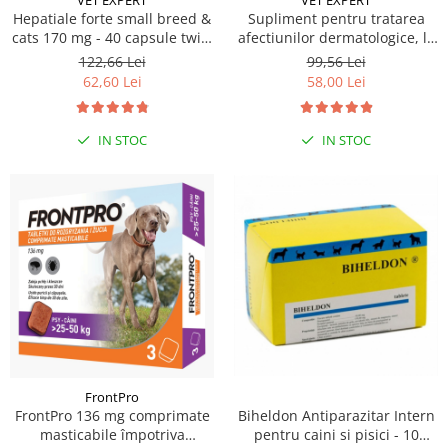
Hepatiale forte small breed &
Supliment pentru tratarea
cats 170 mg - 40 capsule twist
afectiunilor dermatologice, la
off
caini si pisici, talie mica,
122,66 Lei
99,56 Lei
VetoSkin Twist OFF, VetExpert,
62,60 Lei
58,00 Lei
60 capsule
IN STOC
IN STOC
FrontPro
Biheldon Antiparazitar Intern
FrontPro 136 mg comprimate
pentru caini si pisici - 10
masticabile împotriva