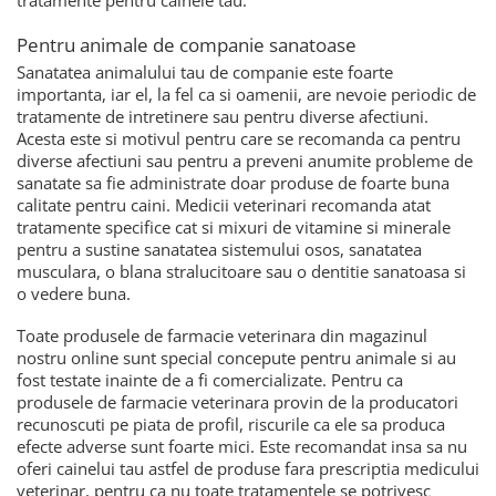
tratamente pentru cainele tau.
Pentru animale de companie sanatoase
Sanatatea animalului tau de companie este foarte
importanta, iar el, la fel ca si oamenii, are nevoie periodic de
tratamente de intretinere sau pentru diverse afectiuni.
Acesta este si motivul pentru care se recomanda ca pentru
diverse afectiuni sau pentru a preveni anumite probleme de
sanatate sa fie administrate doar produse de foarte buna
calitate pentru caini. Medicii veterinari recomanda atat
tratamente specifice cat si mixuri de vitamine si minerale
pentru a sustine sanatatea sistemului osos, sanatatea
musculara, o blana stralucitoare sau o dentitie sanatoasa si
o vedere buna.
Toate produsele de farmacie veterinara din magazinul
nostru online sunt special concepute pentru animale si au
fost testate inainte de a fi comercializate. Pentru ca
produsele de farmacie veterinara provin de la producatori
recunoscuti pe piata de profil, riscurile ca ele sa produca
efecte adverse sunt foarte mici. Este recomandat insa sa nu
oferi cainelui tau astfel de produse fara prescriptia medicului
veterinar, pentru ca nu toate tratamentele se potrivesc