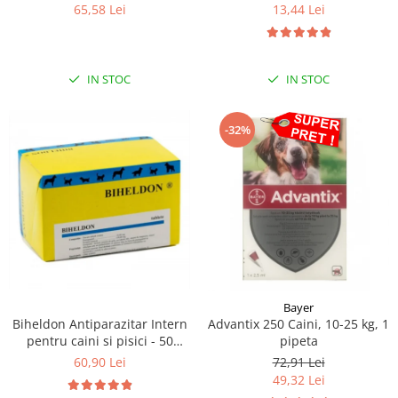
comprimate
puricilor și căpușelor pentru
13,44 Lei
65,58 Lei
câini 25-50 kg - 1 comprimat
IN STOC
IN STOC
-32%
Bayer
Biheldon Antiparazitar Intern
Advantix 250 Caini, 10-25 kg, 1
pentru caini si pisici - 50
pipeta
comprimate
60,90 Lei
72,91 Lei
49,32 Lei