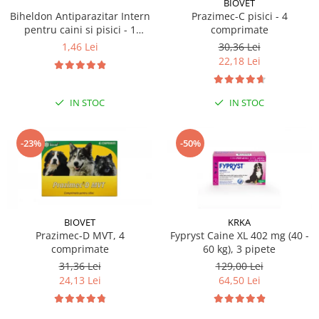
BIOVET
Sampoane si Balsamuri
Custi transport - Pisici
Prazimec-C pisici - 4
Biheldon Antiparazitar Intern
Servetele Umede
comprimate
pentru caini si pisici - 1
Jucarii Pisici
Covorase absorbante
comprimate
30,36 Lei
1,46 Lei
Lese, Hamuri si Zgarzi
Curatare Ochi
22,18 Lei
Paturi, perne si cosuri pentru pisici
Igiena Catel
Recompense Delicioase
Igiena Interior
IN STOC
IN STOC
Perii si descalcitoare caini
Solutii Atractante si repelente
-23%
-50%
BIOVET
KRKA
Prazimec-D MVT, 4
Fypryst Caine XL 402 mg (40 -
comprimate
60 kg), 3 pipete
31,36 Lei
129,00 Lei
24,13 Lei
64,50 Lei