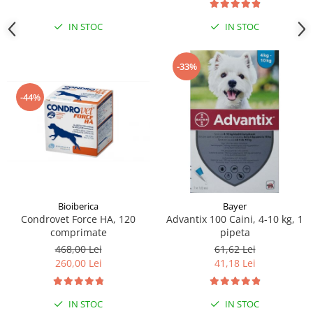
IN STOC
IN STOC
-33%
-44%
Bioiberica
Bayer
Condrovet Force HA, 120
Advantix 100 Caini, 4-10 kg, 1
comprimate
pipeta
468,00 Lei
61,62 Lei
260,00 Lei
41,18 Lei
IN STOC
IN STOC