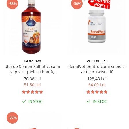
-33%
-50%
Best4Pets
VET EXPERT
Ulei de Somon Salbatic, câini
RenalVet pentru caini si pisici
și pisici, piele si blană,
- 60 cp Twist Off
BEST4PETS, 1l
76,38 Lei
128,43 Lei
51,50 Lei
64,00 Lei
IN STOC
IN STOC
-27%