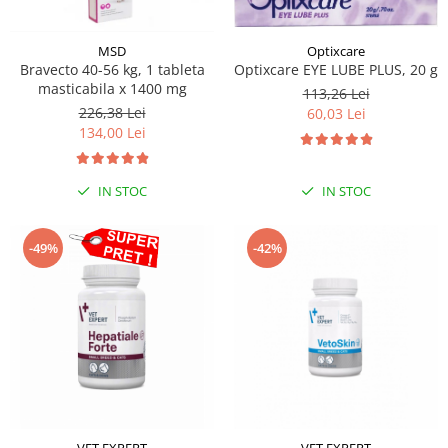
Optixcare
MSD
Optixcare EYE LUBE PLUS, 20 g
Bravecto 40-56 kg, 1 tableta
masticabila x 1400 mg
113,26 Lei
226,38 Lei
60,03 Lei
134,00 Lei
IN STOC
IN STOC
-49%
-42%
VET EXPERT
VET EXPERT