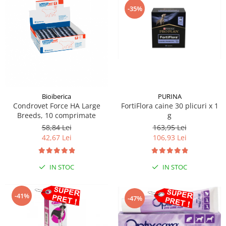
-35%
Bioiberica
PURINA
Condrovet Force HA Large
FortiFlora caine 30 plicuri x 1
Breeds, 10 comprimate
g
58,84 Lei
163,95 Lei
42,67 Lei
106,93 Lei
IN STOC
IN STOC
-41%
-47%