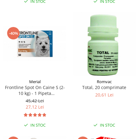
IN STOC
IN STOC
-40%
Merial
Romvac
Frontline Spot On Caine S (2-
Total, 20 comprimate
10 kg) - 1 Pipeta
20,61 Lei
Antiparazitara (fipronil)
45,42 Lei
27,12 Lei
IN STOC
IN STOC