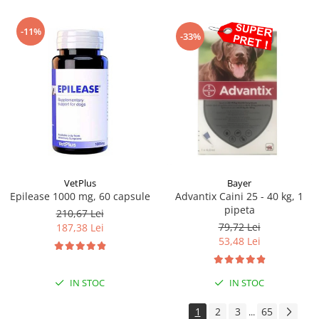
-11%
-33%
Bayer
VetPlus
Advantix Caini 25 - 40 kg, 1
Epilease 1000 mg, 60 capsule
pipeta
210,67 Lei
79,72 Lei
187,38 Lei
53,48 Lei
IN STOC
IN STOC
1
2
3
65
...