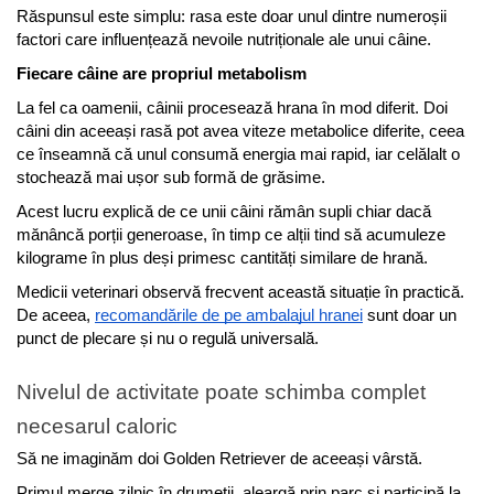
Sampoane si Balsamuri
Răspunsul este simplu: rasa este doar unul dintre numeroșii 
Custi transport - Pisici
Servetele Umede
factori care influențează nevoile nutriționale ale unui câine.
Jucarii Pisici
Covorase absorbante
Fiecare câine are propriul metabolism
Lese, Hamuri si Zgarzi
Curatare Ochi
Paturi, perne si cosuri pentru pisici
La fel ca oamenii, câinii procesează hrana în mod diferit. Doi 
Igiena Catel
câini din aceeași rasă pot avea viteze metabolice diferite, ceea 
Recompense Delicioase
Igiena Interior
ce înseamnă că unul consumă energia mai rapid, iar celălalt o 
Perii si descalcitoare caini
stochează mai ușor sub formă de grăsime.
Solutii Atractante si repelente
Acest lucru explică de ce unii câini rămân supli chiar dacă 
mănâncă porții generoase, în timp ce alții tind să acumuleze 
kilograme în plus deși primesc cantități similare de hrană.
Medicii veterinari observă frecvent această situație în practică. 
De aceea, 
recomandările de pe ambalajul hranei
 sunt doar un 
punct de plecare și nu o regulă universală.
Nivelul de activitate poate schimba complet 
necesarul caloric
Să ne imaginăm doi Golden Retriever de aceeași vârstă.
Primul merge zilnic în drumeții, aleargă prin parc și participă la 