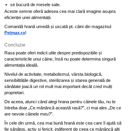
se bucură de mesele sale.
Aceste semne oferă adesea cea mai clară imagine asupra 
eficienței unei alimentații.
Comandă hrană umedă și uscată pt. câini din magazinul 
Petmax.ro
! 
Concluzie
Rasa poate oferi indicii utile despre predispozițiile și 
caracteristicile unui câine, însă nu poate determina singură 
alimentația ideală.
Nivelul de activitate, metabolismul, vârsta biologică, 
sensibilitățile digestive, sterilizarea și starea generală de 
sănătate joacă un rol mult mai important decât cred mulți 
proprietari.
De aceea, atunci când alegi hrana pentru câinele tău, nu te 
întreba doar „Ce mănâncă această rasă?”, ci mai ales „De ce 
are nevoie câinele meu?”.
În cele din urmă, cea mai bună hrană este cea care îl ajută să 
fie sănătos, activ și fericit, indiferent de ceea ce mănâncă alți 