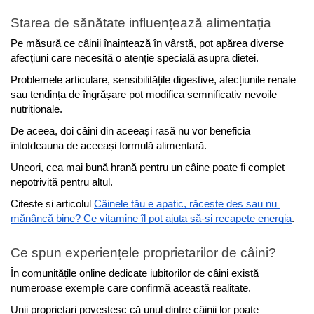
Starea de sănătate influențează alimentația
Pe măsură ce câinii înaintează în vârstă, pot apărea diverse 
afecțiuni care necesită o atenție specială asupra dietei.
Problemele articulare, sensibilitățile digestive, afecțiunile renale 
sau tendința de îngrășare pot modifica semnificativ nevoile 
nutriționale.
De aceea, doi câini din aceeași rasă nu vor beneficia 
întotdeauna de aceeași formulă alimentară.
Uneori, cea mai bună hrană pentru un câine poate fi complet 
nepotrivită pentru altul.
Citeste si articolul 
Câinele tău e apatic, răcește des sau nu 
mănâncă bine? Ce vitamine îl pot ajuta să-și recapete energia
.
Ce spun experiențele proprietarilor de câini?
În comunitățile online dedicate iubitorilor de câini există 
numeroase exemple care confirmă această realitate.
Unii proprietari povestesc că unul dintre câinii lor poate 