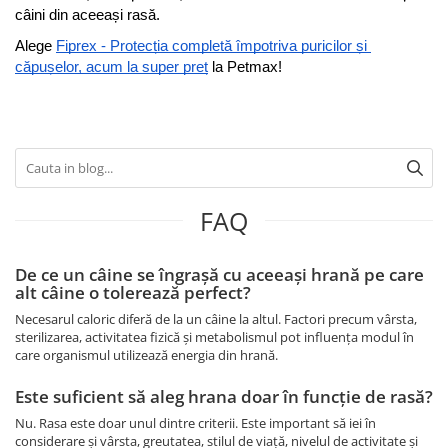
câini din aceeași rasă.
Alege 
Fiprex - Protecția completă împotriva puricilor și 
căpușelor, acum la super preț
 la Petmax! 
FAQ
De ce un câine se îngrașă cu aceeași hrană pe care
alt câine o tolerează perfect?
Necesarul caloric diferă de la un câine la altul. Factori precum vârsta,
sterilizarea, activitatea fizică și metabolismul pot influența modul în
care organismul utilizează energia din hrană.
Este suficient să aleg hrana doar în funcție de rasă?
Nu. Rasa este doar unul dintre criterii. Este important să iei în
considerare și vârsta, greutatea, stilul de viață, nivelul de activitate și