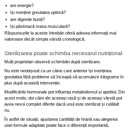
are energie?
își menține greutatea optimă?
are digestie bună?
își păstrează masa musculară?
Răspunsurile la aceste întrebări oferă adesea informații mai 
valoroase decât simpla vârstă cronologică.
Sterilizarea poate schimba necesarul nutrițional
Mulți proprietari observă schimbări după sterilizare.
Nu este neobișnuit ca un câine care anterior își menținea 
greutatea fără probleme să înceapă să acumuleze kilograme în 
plus după această intervenție.
Modificările hormonale pot influența metabolismul și apetitul. Din 
acest motiv, doi câini din aceeași rasă și de aceeași vârstă pot 
avea nevoi complet diferite dacă unul este sterilizat și celălalt 
nu.
În astfel de situații, ajustarea cantității de hrană sau alegerea 
unei formule adaptate poate face o diferență importantă.