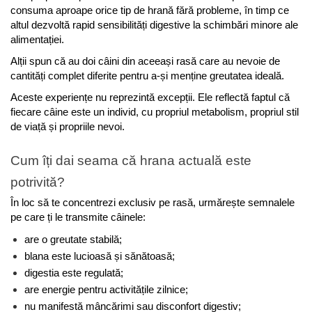
consuma aproape orice tip de hrană fără probleme, în timp ce 
altul dezvoltă rapid sensibilități digestive la schimbări minore ale 
alimentației.
Alții spun că au doi câini din aceeași rasă care au nevoie de 
cantități complet diferite pentru a-și menține greutatea ideală.
Aceste experiențe nu reprezintă excepții. Ele reflectă faptul că 
fiecare câine este un individ, cu propriul metabolism, propriul stil 
de viață și propriile nevoi.
Cum îți dai seama că hrana actuală este 
potrivită?
În loc să te concentrezi exclusiv pe rasă, urmărește semnalele 
pe care ți le transmite câinele:
are o greutate stabilă;
blana este lucioasă și sănătoasă;
digestia este regulată;
are energie pentru activitățile zilnice;
nu manifestă mâncărimi sau disconfort digestiv;