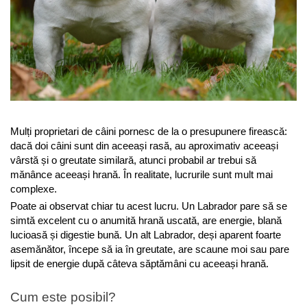
Antiparazitare interne si externe
Antiparazitare interne si externe
Articulatii
Articulatii
Diverse caini
Diverse pisici
ORL Caini
ORL Pisici
Suplimente nutritive, vitamine
Suplimente nutritive, vitamine
Lapte Caini
Igiena si ingrijire pisici
Hrana economica caini
Asternut litiera / Nisip / Silicat
Mulți proprietari de câini pornesc de la o presupunere firească: 
Curatare Ochi
Accesorii caini
dacă doi câini sunt din aceeași rasă, au aproximativ aceeași 
Igiena Interior
vârstă și o greutate similară, atunci probabil ar trebui să 
Botnite
mănânce aceeași hrană. În realitate, lucrurile sunt mult mai 
Igiena Pisici
Castroane si boluri pentru apa si
complexe.
Perii si descalcitoare pisici
mancare
Poate ai observat chiar tu acest lucru. Un Labrador pare să se 
Sampoane si Balsamuri
Custi transport - Caini
simtă excelent cu o anumită hrană uscată, are energie, blană 
Solutii Atractante si repelente
Hamuri, Lese si Zgarzi
lucioasă și digestie bună. Un alt Labrador, deși aparent foarte 
Accesorii Pisici
asemănător, începe să ia în greutate, are scaune moi sau pare 
Jucarii caini
lipsit de energie după câteva săptămâni cu aceeași hrană.
Paturi, perne si cosuri pentru caini
Ansambluri de joaca, sisaluri
Igiena si ingrijire caini
Castroane si boluri pentru apa si
Cum este posibil?
mancare