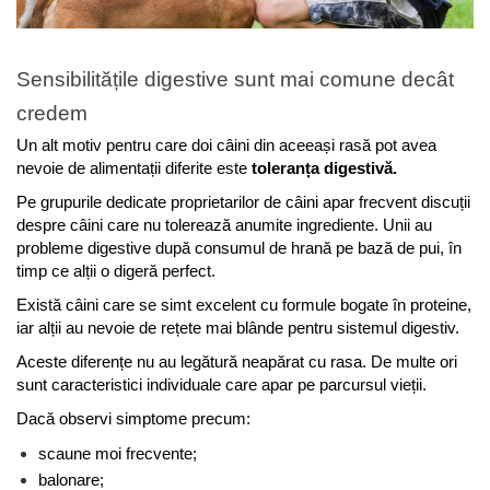
Sensibilitățile digestive sunt mai comune decât 
credem
Un alt motiv pentru care doi câini din aceeași rasă pot avea 
nevoie de alimentații diferite este 
toleranța digestivă.
Pe grupurile dedicate proprietarilor de câini apar frecvent discuții 
despre câini care nu tolerează anumite ingrediente. Unii au 
probleme digestive după consumul de hrană pe bază de pui, în 
timp ce alții o digeră perfect.
Există câini care se simt excelent cu formule bogate în proteine, 
iar alții au nevoie de rețete mai blânde pentru sistemul digestiv.
Aceste diferențe nu au legătură neapărat cu rasa. De multe ori 
sunt caracteristici individuale care apar pe parcursul vieții.
Dacă observi simptome precum:
scaune moi frecvente;
balonare;