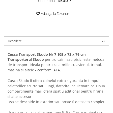
Cod Produs:
SKUD-7
Sampoane si Balsamuri
Custi transport - Pisici
Servetele Umede
Jucarii Pisici
Adauga la Favorite
Covorase absorbante
Lese, Hamuri si Zgarzi
Curatare Ochi
Paturi, perne si cosuri pentru pisici
Igiena Catel
Recompense Delicioase
Igiena Interior
Perii si descalcitoare caini
Descriere
Solutii Atractante si repelente
Cusca Transport Skudo Nr 7 105 x 73 x 76 cm
Transportorul Skudo
pentru caini sau pisici este metoda
de transport ideala pentru calatoriile cu avionul, trenul,
masina si altele - conform IATA.
Cusca Skudo ii ofera cainelui extra siguranta in timpul
calatoriilor scurte sau lungi, datorita incuietoarelor. Doua
compartimente mari ofera spatiu aditional pentru hrana
si alte accesorii.
Usa se deschide in exterior sau poate fi detasata complet.
Usa cu grilaj la custile marimea 5, 6 si 7 este echipata cu