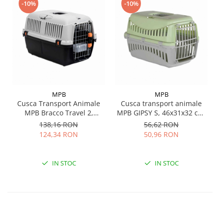
-10%
-10%
MPB
MPB
Cusca Transport Animale
Cusca transport animale
MPB Bracco Travel 2,
MPB GIPSY S, 46x31x32 cm,
certificare IATA, 55x36x35h
usa plastic, verde
138,16 RON
56,62 RON
cm
124,34 RON
50,96 RON
IN STOC
IN STOC