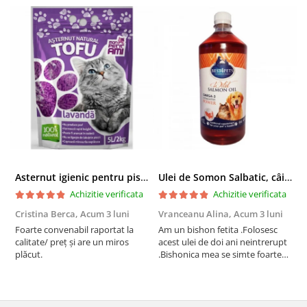
Asternut igienic pentru pisici Tofu Lavanda, Mon Petit 5 l
Ulei de Somon Salbatic, câini și pisici, piele si blană, BEST4PETS, 1l
Achizitie verificata
Achizitie verificata
Cristina Berca,
Acum 3 luni
Vranceanu Alina,
Acum 3 luni
I
Foarte convenabil raportat la
Am un bishon fetita .Folosesc
P
calitate/ preț și are un miros
acest ulei de doi ani neintrerupt
v
plăcut.
.Bishonica mea se simte foarte
An
bine si ii place foarte mult .Ii pun
c
zilnic pe bobite il adora .Deja
c
sunt la a treia comanda
recomand cu mult drag !