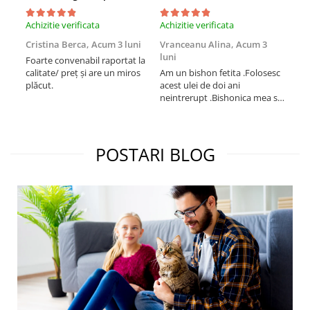
Achizitie verificata
Achizitie verificata
Achi
Cristina Berca,
Acum 3 luni
Vranceanu Alina,
Acum 3
Iri
luni
Foarte convenabil raportat la
Pro
calitate/ preț și are un miros
Am un bishon fetita .Folosesc
med
plăcut.
acest ulei de doi ani
mer
neintrerupt .Bishonica mea se
Martin care e
simte foarte bine si ii place
Sup
foarte mult .Ii pun zilnic pe
card
bobite il adora .Deja sunt la a
treia comanda recomand cu
POSTARI BLOG
mult drag !