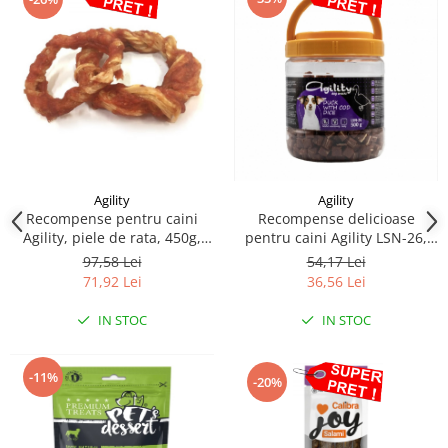
Agility
Agility
Recompense pentru caini
Recompense delicioase
Agility, piele de rata, 450g,
pentru caini Agility LSN-26,
marimea M
cuburi de rata si cod, 500g
97,58 Lei
54,17 Lei
71,92 Lei
36,56 Lei
IN STOC
IN STOC
-11%
-20%