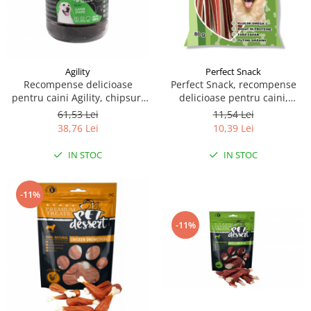
Agility
Perfect Snack
Recompense delicioase
Perfect Snack, recompense
pentru caini Agility, chipsuri
delicioase pentru caini,
de miel, 500g
Sandwich de rata – 80 g
61,53 Lei
11,54 Lei
38,76 Lei
10,39 Lei
IN STOC
IN STOC
-11%
-11%