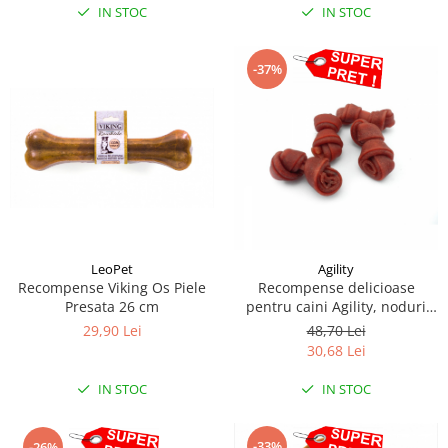
IN STOC
IN STOC
-37%
LeoPet
Agility
Recompense Viking Os Piele
Recompense delicioase
Presata 26 cm
pentru caini Agility, noduri
din carne de rata cu branza,
29,90 Lei
48,70 Lei
500g
30,68 Lei
IN STOC
IN STOC
-33%
-26%