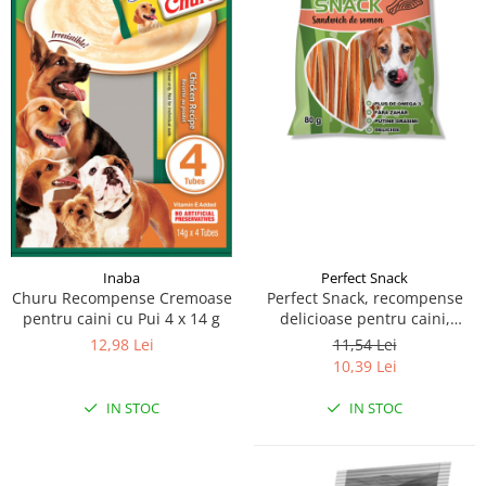
Perfect Snack
Inaba
Perfect Snack, recompense
Churu Recompense Cremoase
delicioase pentru caini,
pentru caini cu Pui 4 x 14 g
Sandwich de somon– 80 g
11,54 Lei
12,98 Lei
10,39 Lei
IN STOC
IN STOC