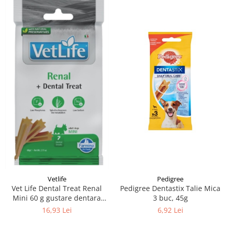
Vetlife
Pedigree
Vet Life Dental Treat Renal
Pedigree Dentastix Talie Mica
Mini 60 g gustare dentara
3 buc, 45g
caini cu probleme renale, de
16,93 Lei
6,92 Lei
rase mici