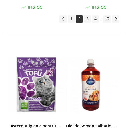
IN STOC
IN STOC
1
2
3
4
17
...
Asternut igienic pentru pisici Tofu Lavanda, Mon Petit 5 l
Ulei de Somon Salbatic, câini și pisici, piele si blană, BEST4PETS, 1l