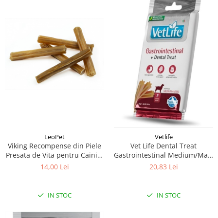
LeoPet
Vetlife
Viking Recompense din Piele
Vet Life Dental Treat
Presata de Vita pentru Caini 5
Gastrointestinal Medium/Maxi
buc, 12,5 cm, 120 g
100 g batoane dentare caini
14,00 Lei
20,83 Lei
talie medie si mare, cu
probleme gastrointestinale
IN STOC
IN STOC