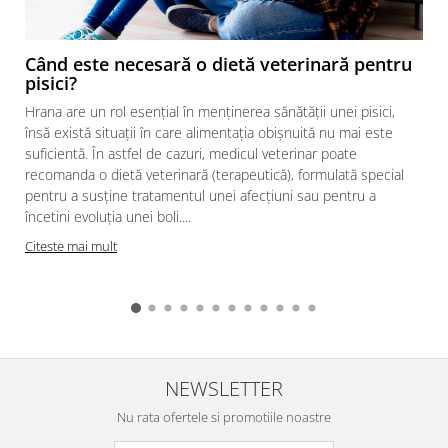
Când este necesară o dietă veterinară pentru
pisici?
Hrana are un rol esențial în menținerea sănătății unei pisici,
însă există situații în care alimentația obișnuită nu mai este
suficientă. În astfel de cazuri, medicul veterinar poate
recomanda o dietă veterinară (terapeutică), formulată special
pentru a susține tratamentul unei afecțiuni sau pentru a
încetini evoluția unei boli....
Citeste mai mult
NEWSLETTER
Nu rata ofertele si promotiile noastre