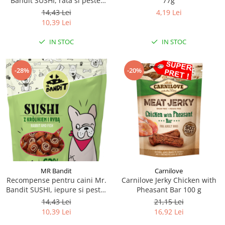
Bandit SUSHI, rata si peste,
77g
80g
14,43 Lei
4,19 Lei
10,39 Lei
IN STOC
IN STOC
-28%
-20%
MR Bandit
Carnilove
Recompense pentru caini Mr.
Carnilove Jerky Chicken with
Bandit SUSHI, iepure si peste,
Pheasant Bar 100 g
80g
14,43 Lei
21,15 Lei
10,39 Lei
16,92 Lei