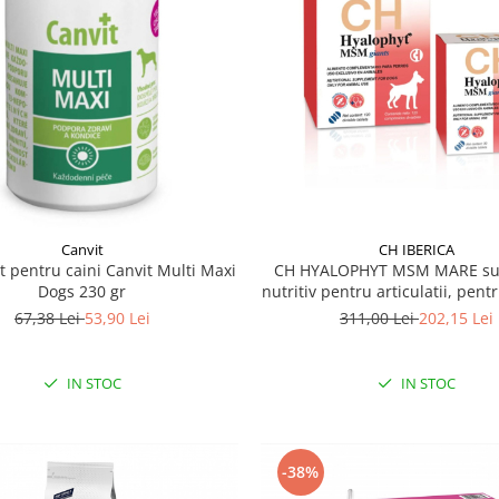
Canvit
CH IBERICA
 pentru caini Canvit Multi Maxi
CH HYALOPHYT MSM MARE su
Dogs 230 gr
nutritiv pentru articulatii, pent
talie mare 120 tbl
67,38 Lei
53,90 Lei
311,00 Lei
202,15 Lei
IN STOC
IN STOC
-38%