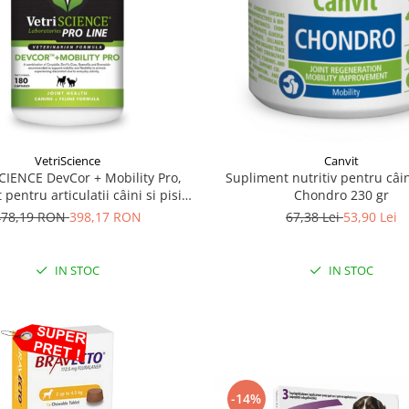
VetriScience
Canvit
CIENCE DevCor + Mobility Pro,
Supliment nutritiv pentru câin
pentru articulatii câini si pisici,
Chondro 230 gr
180 capsule
478,19 RON
398,17 RON
67,38 Lei
53,90 Lei
IN STOC
IN STOC
-14%