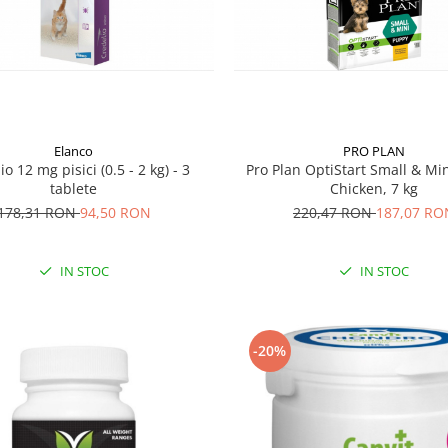
Elanco
PRO PLAN
io 12 mg pisici (0.5 - 2 kg) - 3
Pro Plan OptiStart Small & Mi
tablete
Chicken, 7 kg
178,31 RON
94,50 RON
220,47 RON
187,07 RO
IN STOC
IN STOC
-20%