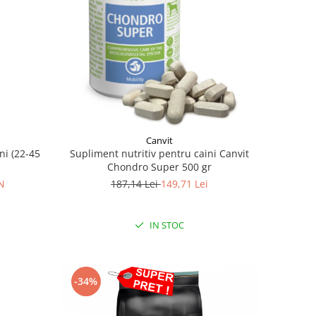
Canvit
ni (22-45
Supliment nutritiv pentru caini Canvit
Chondro Super 500 gr
N
187,14 Lei
149,71 Lei
IN STOC
-34%