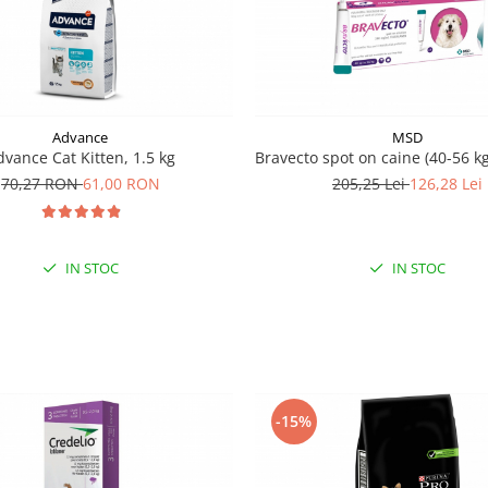
Advance
MSD
dvance Cat Kitten, 1.5 kg
Bravecto spot on caine (40-56 kg
70,27 RON
61,00 RON
205,25 Lei
126,28 Lei
IN STOC
IN STOC
-15%