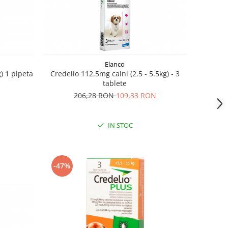
Elanco
) 1 pipeta
Credelio 112.5mg caini (2.5 - 5.5kg) - 3
tablete
206,28 RON
109,33 RON
IN STOC
-47%