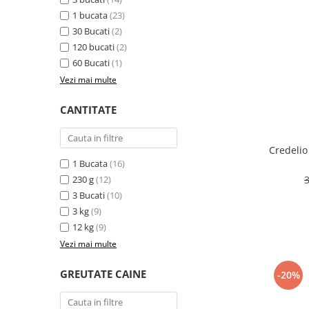
Sampoane si Balsamuri
Custi transport - Pisici
1 bucata
(23)
Servetele Umede
30 Bucati
(2)
Jucarii Pisici
Covorase absorbante
120 bucati
(2)
Lese, Hamuri si Zgarzi
Curatare Ochi
60 Bucati
(1)
Paturi, perne si cosuri pentru pisici
Igiena Catel
Vezi mai multe
Recompense Delicioase
Igiena Interior
CANTITATE
Perii si descalcitoare caini
Solutii Atractante si repelente
Credelio
1 Bucata
(16)
230 g
(12)
3 Bucati
(10)
3 kg
(9)
12 kg
(9)
Vezi mai multe
GREUTATE CAINE
-20%