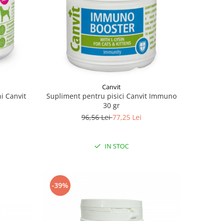
Canvit
i Canvit
Supliment pentru pisici Canvit Immuno
30 gr
96,56 Lei
77,25 Lei
IN STOC
-39%