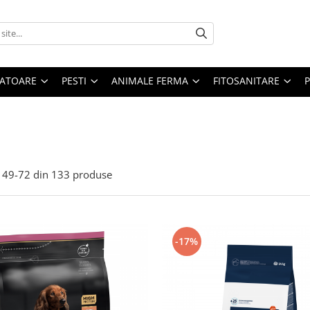
ATOARE
PESTI
ANIMALE FERMA
FITOSANITARE
49-
72
din
133
produse
-17%