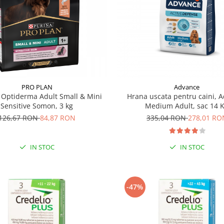
PRO PLAN
Advance
 Optiderma Adult Small & Mini
Hrana uscata pentru caini, 
Sensitive Somon, 3 kg
Medium Adult, sac 14 
126,67 RON
84,87 RON
335,04 RON
278,01 RO
IN STOC
IN STOC
-47%