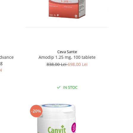
Ceva Sante
Amodip 1.25 mg, 100 tablete
Advance
Kg
838,00 Lei
698,00 Lei
N
IN STOC
-20%