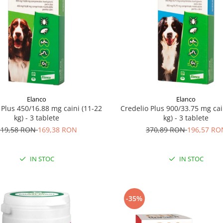
Elanco
Elanco
 Plus 450/16.88 mg caini (11-22
Credelio Plus 900/33.75 mg cai
kg) - 3 tablete
kg) - 3 tablete
319,58 RON
169,38 RON
370,89 RON
196,57 RO
IN STOC
IN STOC
-35%