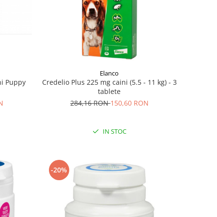
Elanco
ni Puppy
Credelio Plus 225 mg caini (5.5 - 11 kg) - 3
tablete
N
284,16 RON
150,60 RON
IN STOC
-20%