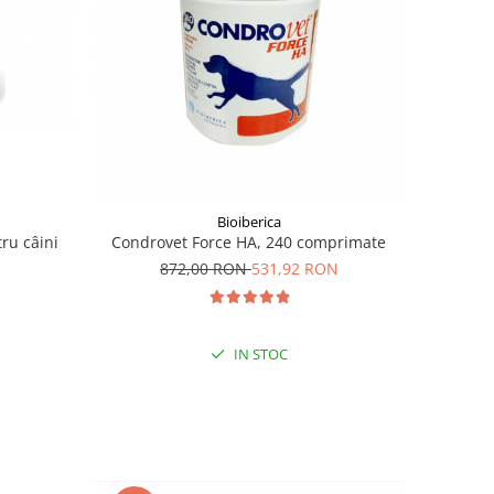
Bioiberica
ru câini
Condrovet Force HA, 240 comprimate
872,00 RON
531,92 RON
IN STOC