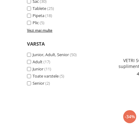
Sac
(30)
Tablete
(25)
Pipeta
(18)
Plic
(5)
Vezi mai multe
VARSTA
Junior, Adult, Senior
(50)
VETRI S
Adult
(17)
supliment 
Junior
(11)
Toate varstele
(5)
Senior
(2)
-34%