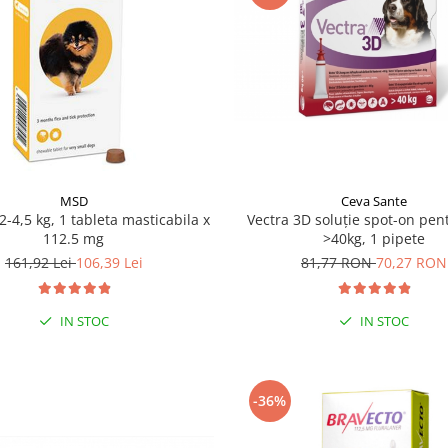
Ceva Sante
MSD
Vectra 3D soluţie spot-on pent
2-4,5 kg, 1 tableta masticabila x
>40kg, 1 pipete
112.5 mg
81,77 RON
70,27 RON
161,92 Lei
106,39 Lei
IN STOC
IN STOC
-36%