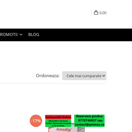
0,00
PROMOTII
BLOG
Ordoneaza:
-17%