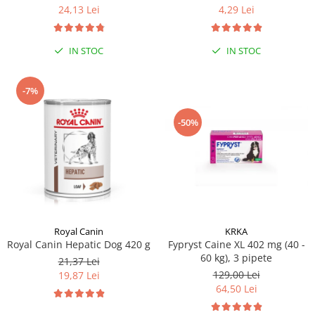
24,13 Lei
4,29 Lei
IN STOC
IN STOC
-7%
-50%
Royal Canin
KRKA
Royal Canin Hepatic Dog 420 g
Fypryst Caine XL 402 mg (40 -
60 kg), 3 pipete
21,37 Lei
129,00 Lei
19,87 Lei
64,50 Lei