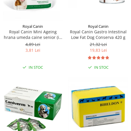
Sampoane si Balsamuri
Custi transport - Pisici
Servetele Umede
Jucarii Pisici
Covorase absorbante
Lese, Hamuri si Zgarzi
Curatare Ochi
Royal Canin
Royal Canin
Paturi, perne si cosuri pentru pisici
Royal Canin Mini Ageing
Royal Canin Gastro Intestinal
Igiena Catel
Recompense Delicioase
hrana umeda caine senior (in
Low Fat Dog Conserva 420 g
Igiena Interior
sos), 1 x 85 g
4,89 Lei
21,32 Lei
Perii si descalcitoare caini
3,81 Lei
19,83 Lei
Solutii Atractante si repelente
IN STOC
IN STOC