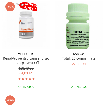
-50%
VET EXPERT
Romvac
RenalVet pentru caini si pisici
Total, 20 comprimate
- 60 cp Twist Off
22,00 Lei
128,43 Lei
64,00 Lei
IN STOC
IN STOC
-27%