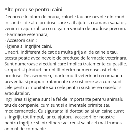
Alte produse pentru caini
Deoarece in afara de hrana, cainele tau are nevoie din cand
in cand si de alte produse care sa il ajute sa ramana sanatos,
venim in ajutorul tau cu o gama variata de produse precum:
Farmacie veterinara;
·
Accesorii caini;
·
Igiena si ingrijire caini.
·
Uneori, indiferent de cat de multa grija ai de cainele tau,
acesta poate avea nevoie de produse de farmacie veterinara.
Sunt numeroase afectiuni care implica tratamente cu pastile,
siropuri si picaturi iar noi iti oferim numeroase astfel de
produse. De asemenea, foarte multi veterinari recomanda
preventia si propun tratamente de sustinere asa cum sunt
cele pentru imunitate sau cele pentru sustinerea oaselor si
articulatiilor.
Ingrijirea si igiena sunt la fel de importante pentru animalul
tau de companie, cum sunt si alimentele primite sau
medicamentele. Cu siguranta iti doresti sa ai un caine curat
si ingrijit tot timpul, iar cu ajutorul accesoriilor noastre
pentru ingrijire si intretinere vei reusi sa ai cel mai frumos
animal de companie.