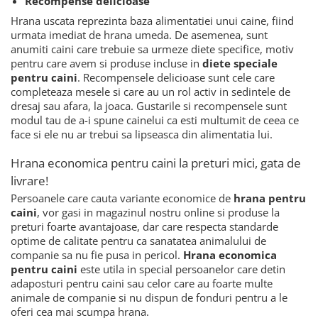
Recompense delicioase
Hrana uscata reprezinta baza alimentatiei unui caine, fiind
urmata imediat de hrana umeda. De asemenea, sunt
anumiti caini care trebuie sa urmeze diete specifice, motiv
pentru care avem si produse incluse in
diete speciale
pentru caini
. Recompensele delicioase sunt cele care
completeaza mesele si care au un rol activ in sedintele de
dresaj sau afara, la joaca. Gustarile si recompensele sunt
modul tau de a-i spune cainelui ca esti multumit de ceea ce
face si ele nu ar trebui sa lipseasca din alimentatia lui.
Hrana economica pentru caini la preturi mici, gata de
livrare!
Persoanele care cauta variante economice de
hrana pentru
caini
, vor gasi in magazinul nostru online si produse la
preturi foarte avantajoase, dar care respecta standarde
optime de calitate pentru ca sanatatea animalului de
companie sa nu fie pusa in pericol.
Hrana economica
pentru caini
este utila in special persoanelor care detin
adaposturi pentru caini sau celor care au foarte multe
animale de companie si nu dispun de fonduri pentru a le
oferi cea mai scumpa hrana.