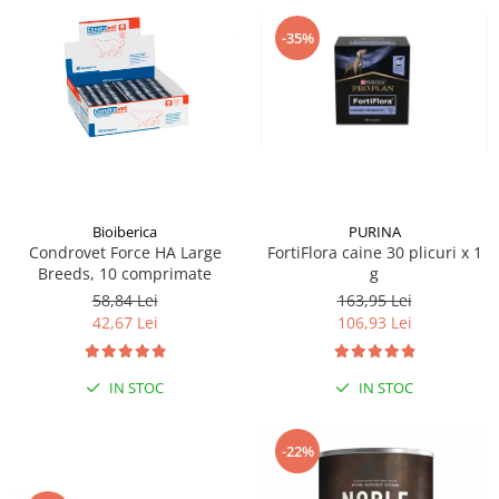
-35%
Bioiberica
PURINA
Condrovet Force HA Large
FortiFlora caine 30 plicuri x 1
Breeds, 10 comprimate
g
58,84 Lei
163,95 Lei
42,67 Lei
106,93 Lei
IN STOC
IN STOC
-22%