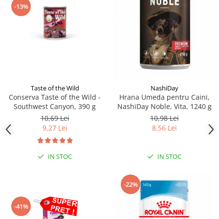
-13%
Taste of the Wild
NashiDay
Conserva Taste of the Wild -
Hrana Umeda pentru Caini,
Southwest Canyon, 390 g
NashiDay Noble, Vita, 1240 g
10,69 Lei
10,98 Lei
9,27 Lei
8,56 Lei
IN STOC
IN STOC
-22%
-41%