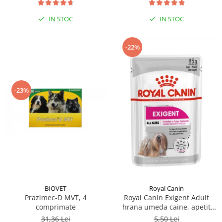
IN STOC
IN STOC
-22%
-23%
BIOVET
Royal Canin
Prazimec-D MVT, 4
Royal Canin Exigent Adult
comprimate
hrana umeda caine, apetit
capricios (Loaf), 85 g
31,36 Lei
5,50 Lei