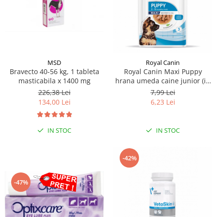
MSD
Royal Canin
Bravecto 40-56 kg, 1 tableta
Royal Canin Maxi Puppy
masticabila x 1400 mg
hrana umeda caine junior (in
sos), 140 g
226,38 Lei
7,99 Lei
134,00 Lei
6,23 Lei
IN STOC
IN STOC
-42%
-47%