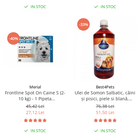
IN STOC
IN STOC
-33%
-40%
Merial
Best4Pets
Frontline Spot On Caine S (2-
Ulei de Somon Salbatic, câini
10 kg) - 1 Pipeta
și pisici, piele si blană,
Antiparazitara (fipronil)
BEST4PETS, 1l
45,42 Lei
76,38 Lei
27,12 Lei
51,50 Lei
IN STOC
IN STOC