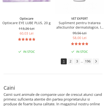
Optixcare
VET EXPERT
Optixcare EYE LUBE PLUS, 20 g
Supliment pentru tratarea
afectiunilor dermatologice, la
113,26 Lei
caini si pisici, talie mica,
99,56 Lei
60,03 Lei
VetoSkin Twist OFF, VetExpert,
58,00 Lei
60 capsule
IN STOC
IN STOC
1
2
3
196
...
Caini
Cainii sunt animale de companie usor de crescut atunci cand
primesc suficienta atentie din partea proprietarului si
produse de foarte buna calitate. In magazinul nostru online