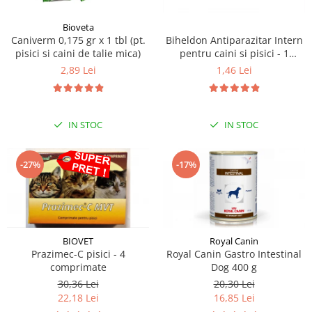
Bioveta
Biheldon Antiparazitar Intern
Caniverm 0,175 gr x 1 tbl (pt.
pentru caini si pisici - 1
pisici si caini de talie mica)
comprimate
1,46 Lei
2,89 Lei
IN STOC
IN STOC
-27%
-17%
BIOVET
Royal Canin
Prazimec-C pisici - 4
Royal Canin Gastro Intestinal
comprimate
Dog 400 g
30,36 Lei
20,30 Lei
22,18 Lei
16,85 Lei