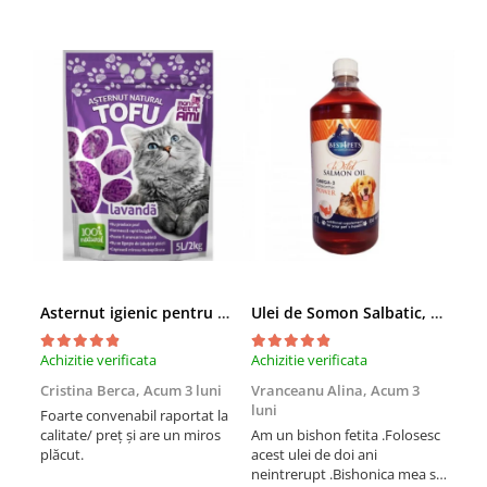
Asternut igienic pentru pisici Tofu Lavanda, Mon Petit 5 l
Ulei de Somon Salbatic, câini și pisici, piele si blană, BEST4PETS, 1l
Achizitie verificata
Achizitie verificata
Achi
Cristina Berca,
Acum 3 luni
Vranceanu Alina,
Acum 3
Iri
luni
Foarte convenabil raportat la
Pro
calitate/ preț și are un miros
Am un bishon fetita .Folosesc
med
plăcut.
acest ulei de doi ani
mer
neintrerupt .Bishonica mea se
Martin care e