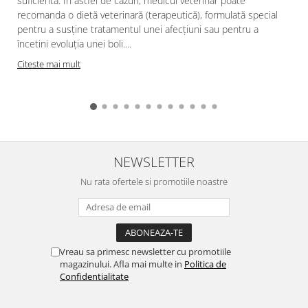
suficientă. În astfel de cazuri, medicul veterinar poate
recomanda o dietă veterinară (terapeutică), formulată special
pentru a susține tratamentul unei afecțiuni sau pentru a
încetini evoluția unei boli....
Citeste mai mult
NEWSLETTER
Nu rata ofertele si promotiile noastre
Vreau sa primesc newsletter cu promotiile
magazinului. Afla mai multe in
Politica de
Confidentialitate