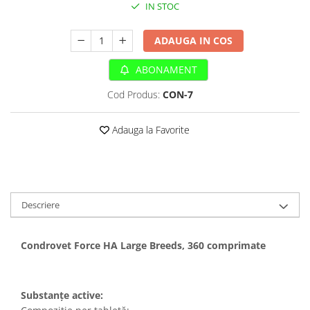
Sampoane si Balsamuri
IN STOC
Custi transport - Pisici
Servetele Umede
Jucarii Pisici
Covorase absorbante
ADAUGA IN COS
Lese, Hamuri si Zgarzi
Curatare Ochi
Paturi, perne si cosuri pentru pisici
ABONAMENT
Igiena Catel
Recompense Delicioase
Igiena Interior
Cod Produs:
CON-7
Perii si descalcitoare caini
Solutii Atractante si repelente
Adauga la Favorite
Descriere
Condrovet Force HA Large Breeds, 360 comprimate
Substanțe active: