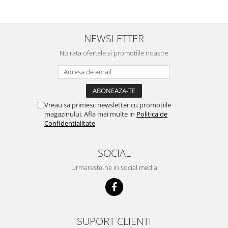
zilnic pe bobite il adora .Deja
c
sunt la a treia comanda
recomand cu mult drag !
NEWSLETTER
Nu rata ofertele si promotiile noastre
Vreau sa primesc newsletter cu promotiile
magazinului. Afla mai multe in
Politica de
Confidentialitate
SOCIAL
Urmareste-ne in social media
SUPORT CLIENTI