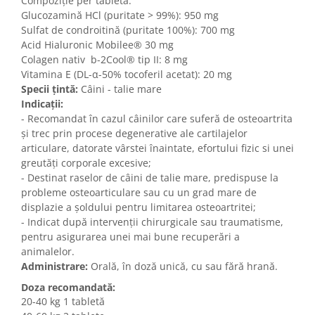
Compoziție per tabletă:
Glucozamină HCl (puritate > 99%): 950 mg
Sulfat de condroitină (puritate 100%): 700 mg
Acid Hialuronic Mobilee® 30 mg
Colagen nativ b-2Cool® tip II: 8 mg
Vitamina E (DL-α-50% tocoferil acetat): 20 mg
Specii țintă:
Câini - talie mare
Indicații:
- Recomandat în cazul câinilor care suferă de osteoartrita
și trec prin procese degenerative ale cartilajelor
articulare, datorate vârstei înaintate, efortului fizic si unei
greutăți corporale excesive;
- Destinat raselor de câini de talie mare, predispuse la
probleme osteoarticulare sau cu un grad mare de
displazie a șoldului pentru limitarea osteoartritei;
- Indicat după intervenții chirurgicale sau traumatisme,
pentru asigurarea unei mai bune recuperări a
animalelor.
Administrare:
Orală, în doză unică, cu sau fără hrană.
Doza recomandată:
20-40 kg 1 tabletă