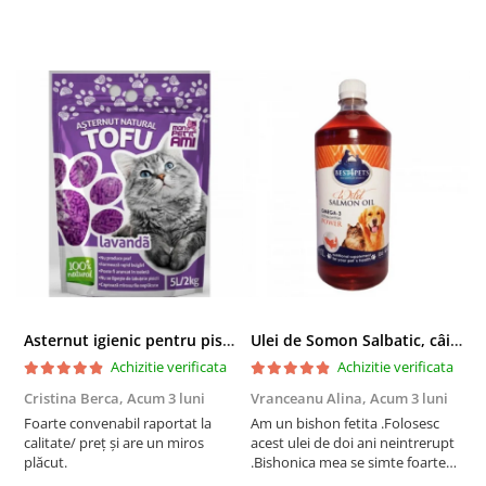
Asternut igienic pentru pisici Tofu Lavanda, Mon Petit 5 l
Ulei de Somon Salbatic, câini și pisici, piele si blană, BEST4PETS, 1l
Achizitie verificata
Achizitie verificata
Cristina Berca,
Acum 3 luni
Vranceanu Alina,
Acum 3 luni
I
Foarte convenabil raportat la
Am un bishon fetita .Folosesc
P
calitate/ preț și are un miros
acest ulei de doi ani neintrerupt
v
plăcut.
.Bishonica mea se simte foarte
An
bine si ii place foarte mult .Ii pun
c