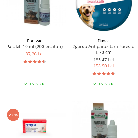
Romvac
Elanco
Parakill 10 ml (200 picaturi)
Zgarda Antiparazitara Foresto
L 70 cm
87,26 Lei
185,47 Lei
158,50 Lei
IN STOC
IN STOC
-50%