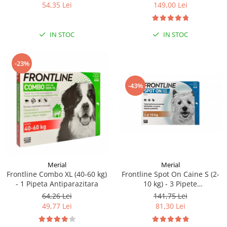
54,35 Lei
149,00 Lei
IN STOC
IN STOC
-23%
-43%
Merial
Merial
Frontline Combo XL (40-60 kg)
Frontline Spot On Caine S (2-
- 1 Pipeta Antiparazitara
10 kg) - 3 Pipete
Antiparazitare (fipronil)
64,26 Lei
141,75 Lei
49,77 Lei
81,30 Lei