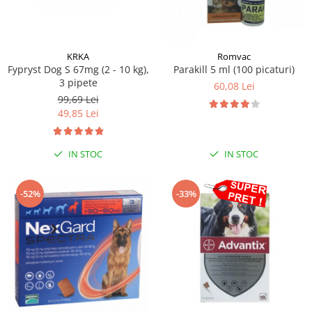
KRKA
Romvac
Fypryst Dog S 67mg (2 - 10 kg),
Parakill 5 ml (100 picaturi)
3 pipete
60,08 Lei
99,69 Lei
49,85 Lei
IN STOC
IN STOC
-52%
-33%