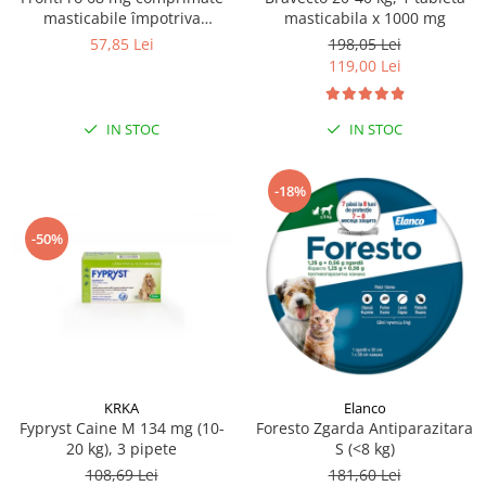
masticabile împotriva
masticabila x 1000 mg
puricilor și căpușelor pentru
57,85 Lei
198,05 Lei
câini 10-25 kg - 1 comprimat
119,00 Lei
IN STOC
IN STOC
-18%
-50%
KRKA
Elanco
Fypryst Caine M 134 mg (10-
Foresto Zgarda Antiparazitara
20 kg), 3 pipete
S (<8 kg)
108,69 Lei
181,60 Lei