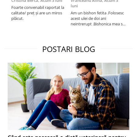
Cristina Berca,
Acum 3 luni
Vranceanu Alina,
Acum 3
Iri
luni
Foarte convenabil raportat la
Pro
calitate/ preț și are un miros
Am un bishon fetita .Folosesc
med
plăcut.
acest ulei de doi ani
mer
neintrerupt .Bishonica mea se
Martin care e
simte foarte bine si ii place
Sup
foarte mult .Ii pun zilnic pe
card
bobite il adora .Deja sunt la a
treia comanda recomand cu
POSTARI BLOG
mult drag !