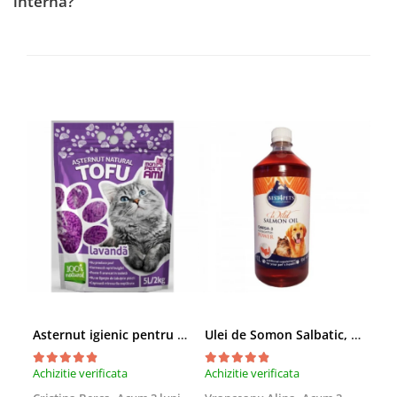
internă?
Asternut igienic pentru pisici Tofu Lavanda, Mon Petit 5 l
Ulei de Somon Salbatic, câini și pisici, piele si blană, BEST4PETS, 1l
Achizitie verificata
Achizitie verificata
Achi