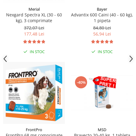
Merial
Bayer
Nexgard Spectra XL (30 - 60
Advantix 600 Caini (40 - 60 kg),
kg), 3 comprimate
1 pipeta
372,07 Lei
84,80 Lei
177,48 Lei
56,94 Lei
IN STOC
IN STOC
-40%
FrontPro
MSD
FrontPro 68 mg comprimate
Bravecto 20-40 kg, 1 tableta