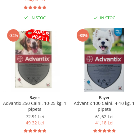
Sampoane si Balsamuri
Custi transport - Pisici
Servetele Umede
Jucarii Pisici
Covorase absorbante
IN STOC
IN STOC
Lese, Hamuri si Zgarzi
Curatare Ochi
Paturi, perne si cosuri pentru pisici
Igiena Catel
-32%
-33%
Recompense Delicioase
Igiena Interior
Perii si descalcitoare caini
Solutii Atractante si repelente
Bayer
Bayer
Advantix 250 Caini, 10-25 kg, 1
Advantix 100 Caini, 4-10 kg, 1
pipeta
pipeta
72,91 Lei
61,62 Lei
49,32 Lei
41,18 Lei