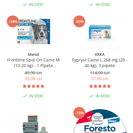
IN STOC
IN STOC
-34%
-50%
Merial
KRKA
Frontline Spot On Caine M
Fypryst Caine L 268 mg (20 -
(10-20 kg) - 1 Pipeta
40 kg), 3 pipete
Antiparazitara (Fipronil)
49,90 Lei
114,00 Lei
33,00 Lei
57,00 Lei
IN STOC
IN STOC
-15%