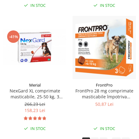
IN STOC
IN STOC
-41%
Merial
FrontPro
NexGard XL comprimate
FrontPro 28 mg comprimate
masticabile, 25-50 kg, 3
masticabile împotriva
comprimate
puricilor și căpușelor pentru
266,23 Lei
50,87 Lei
câini 4-10 kg - 1 comprimat
158,23 Lei
IN STOC
IN STOC