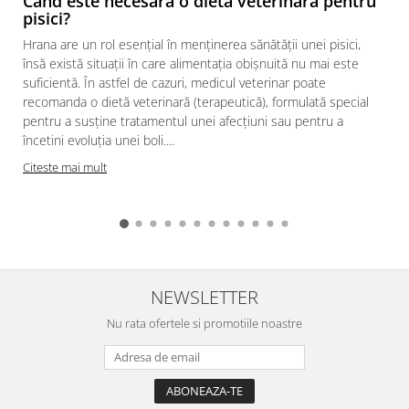
Când este necesară o dietă veterinară pentru
pisici?
Hrana are un rol esențial în menținerea sănătății unei pisici,
însă există situații în care alimentația obișnuită nu mai este
suficientă. În astfel de cazuri, medicul veterinar poate
recomanda o dietă veterinară (terapeutică), formulată special
pentru a susține tratamentul unei afecțiuni sau pentru a
încetini evoluția unei boli....
Citeste mai mult
NEWSLETTER
Nu rata ofertele si promotiile noastre