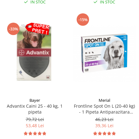
IN STOC
IN STOC
-15%
-33%
Bayer
Merial
Advantix Caini 25 - 40 kg, 1
Frontline Spot On L (20-40 kg)
pipeta
- 1 Pipeta Antiparazitara
(Fipronil)
79,72 Lei
46,23 Lei
53,48 Lei
39,36 Lei