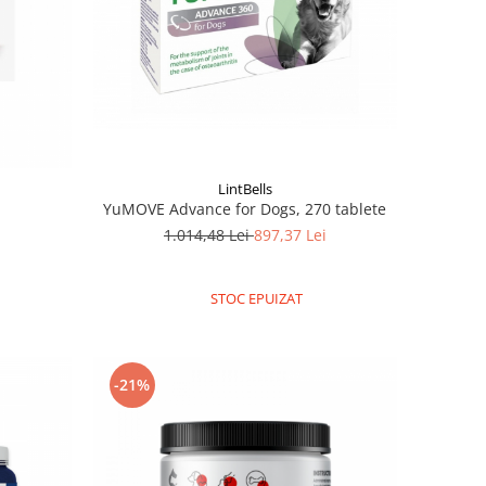
LintBells
YuMOVE Advance for Dogs, 270 tablete
1.014,48 Lei
897,37 Lei
STOC EPUIZAT
-21%