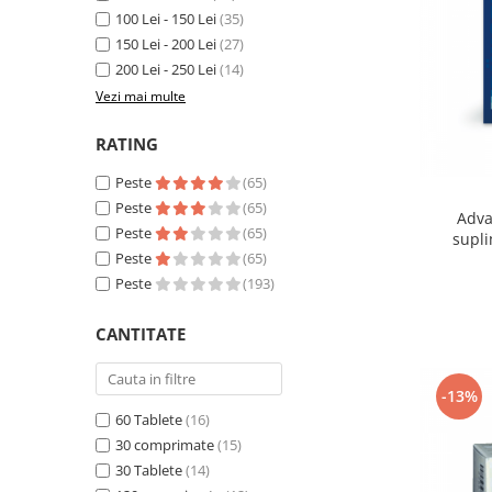
Sampoane si Balsamuri
100 Lei - 150 Lei
(35)
Custi transport - Pisici
Servetele Umede
150 Lei - 200 Lei
(27)
Jucarii Pisici
Covorase absorbante
200 Lei - 250 Lei
(14)
Lese, Hamuri si Zgarzi
Curatare Ochi
Vezi mai multe
Paturi, perne si cosuri pentru pisici
Igiena Catel
Recompense Delicioase
RATING
Igiena Interior
Perii si descalcitoare caini
Peste
(65)
Solutii Atractante si repelente
Peste
(65)
Adva
Peste
(65)
supli
Peste
(65)
Peste
(193)
CANTITATE
-13%
60 Tablete
(16)
30 comprimate
(15)
30 Tablete
(14)