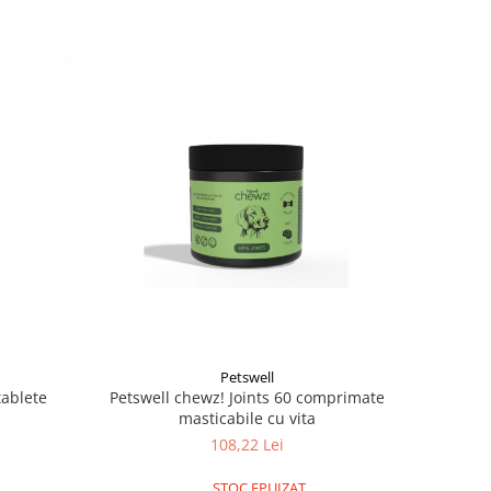
Petswell
Petswell chewz! Joints 60 comprimate
0 tablete
masticabile cu vita
108,22 Lei
STOC EPUIZAT