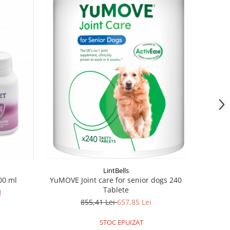
LintBells
YuMOVE Joint care for senior dogs 240
100 ml
Tablete
N
855,41 Lei
657,85 Lei
STOC EPUIZAT