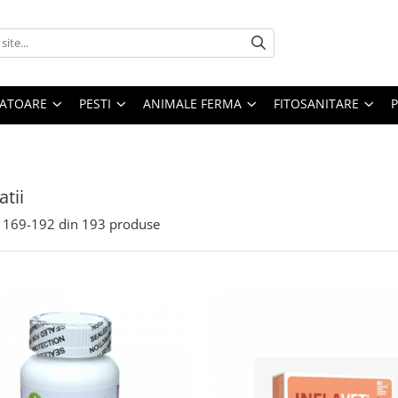
ATOARE
PESTI
ANIMALE FERMA
FITOSANITARE
atii
169-
192
din
193
produse