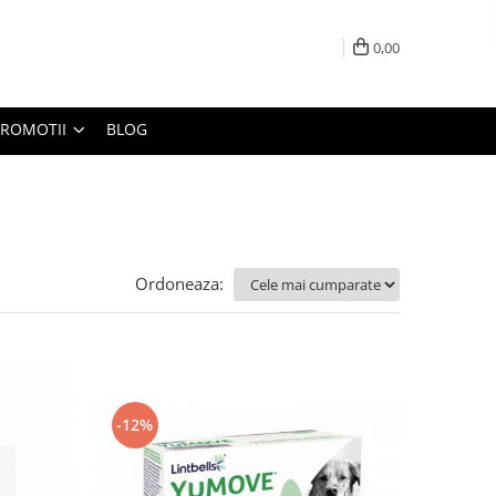
0,00
PROMOTII
BLOG
Ordoneaza:
-12%