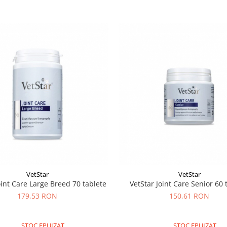
VetStar
VetStar
etStar Joint Care Large Breed 70 tablete
VetStar Joint Care Senior 6
179,53 RON
150,61 RON
STOC EPUIZAT
STOC EPUIZAT