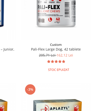
Custom
– Junior,
Pali-Flex Large Dog, 42 tablete
205,71 Lei
162,12 Lei
STOC EPUIZAT
-3%