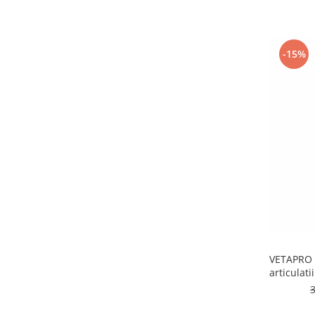
-15%
VETAPRO 
articulati