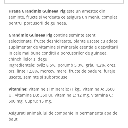
Sampoane si Balsamuri
Custi transport - Pisici
Servetele Umede
Hrana Grandmix Guineea Pig
este un amestec din
Jucarii Pisici
Covorase absorbante
seminte, fructe si verdeata ce asigura un meniu complet
Lese, Hamuri si Zgarzi
pentru porcusorii de guineea.
Curatare Ochi
Paturi, perne si cosuri pentru pisici
Igiena Catel
Grandmix Guineea Pig
contine seminte atent
Recompense Delicioase
Igiena Interior
selectionate, fructe deshidratate, plante uscate cu adaos
Perii si descalcitoare caini
suplimentar de vitamine si minerale esentiale dezvoltarii
in cele mai bune conditii a porcusorilor de guineea,
Solutii Atractante si repelente
chinchillelor si degu.
Ingredientele: ovăz 8,5%, porumb 5,0%, grâu 4,2%, orez,
orz, linte 12,8%, morcov, mere, fructe de padure, furaje
uscate, seminte și subproduse.
Vitamine:
Vitamine si minerale: (1 kg), Vitamina A: 3500
UI, Vitamina D3: 350 UI, Vitamina E: 12 mg, Vitamina C:
500 mg, Cupru: 15 mg.
Asigurati animalului de companie in permanenta apa de
baut.