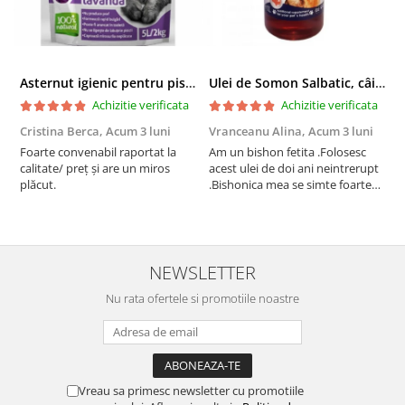
Asternut igienic pentru pisici Tofu Lavanda, Mon Petit 5 l
Ulei de Somon Salbatic, câini și pisici, piele si blană, BEST4PETS, 1l
Achizitie verificata
Achizitie verificata
Cristina Berca,
Acum 3 luni
Vranceanu Alina,
Acum 3 luni
I
Foarte convenabil raportat la
Am un bishon fetita .Folosesc
P
calitate/ preț și are un miros
acest ulei de doi ani neintrerupt
v
plăcut.
.Bishonica mea se simte foarte
An
bine si ii place foarte mult .Ii pun
c
zilnic pe bobite il adora .Deja
c
sunt la a treia comanda
recomand cu mult drag !
NEWSLETTER
Nu rata ofertele si promotiile noastre
Vreau sa primesc newsletter cu promotiile