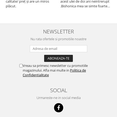
calitate/ preț și are un miros
acest ulei de doi ani neintrerupt
v
plăcut.
.Bishonica mea se simte foarte
An
bine si ii place foarte mult .Ii pun
c
zilnic pe bobite il adora .Deja
c
sunt la a treia comanda
recomand cu mult drag !
NEWSLETTER
Nu rata ofertele si promotiile noastre
Vreau sa primesc newsletter cu promotiile
magazinului. Afla mai multe in
Politica de
Confidentialitate
SOCIAL
Urmareste-ne in social media