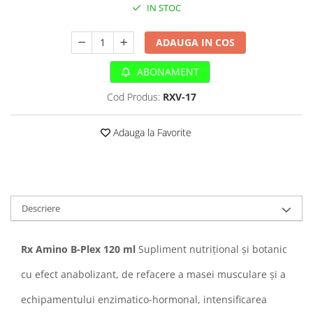
Sampoane si Balsamuri
IN STOC
Custi transport - Pisici
Servetele Umede
Jucarii Pisici
Covorase absorbante
ADAUGA IN COS
Lese, Hamuri si Zgarzi
Curatare Ochi
Paturi, perne si cosuri pentru pisici
ABONAMENT
Igiena Catel
Recompense Delicioase
Igiena Interior
Cod Produs:
RXV-17
Perii si descalcitoare caini
Solutii Atractante si repelente
Adauga la Favorite
Descriere
Rx Amino B-Plex 120 ml
Supliment nutriţional şi botanic
cu efect anabolizant, de refacere a masei musculare şi a
echipamentului enzimatico-hormonal, intensificarea