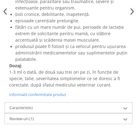
infecţioase, parazitare sau traumatice, severe şi
extenuante pentru organism.
boli cronice, debilitante, inapetenţă.
episoade carenţiale prelungite.
fătări cu un mare număr de pui, perioade de lactaţie
extrem de solicitante pentru mamă, cu slăbire
accentuată şi scăderea masei musculare.
produsul poate fi folosit şi ca vehicul pentru uşurarea
administrării medicamentelor sau suplimentelor puţin
palatabile.
Dozaj:
1-3 ml o dată, de două sau trei ori pe zi, în funcţie de
specie, talie, severitatea simptomelor ce se doresc a fi
corectate, după sfatul medicului veterinar curant.
Informatii conformitate produs
Caracteristici
Review-uri
(1)