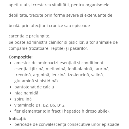
apetitului şi creşterea vitalităţii, pentru organismele
debilitate, trecute prin forme severe şi extenuante de
boală, prin afecţiuni cronice sau episoade
carenţiale prelungite.
Se poate administra câinilor şi pisicilor, altor animale de
companie (rozătoare, reptile) şi păsărilor.
Compoziţie:
amestec de aminoacizi esenţiali şi condiţionat
esenţiali (lizină, metionină, fenil-alanină, taurină,
treonină, arginină, leucină, izo-leucină, valină,
glutamină şi histidină)
pantotenat de calciu
niacinamidă
spirulină
vitaminele B1, B2, B6, B12
fier elementar (din fracţii hepatice hidrosolubile).
Indicaţii:
perioade de convalescenţă consecutive unor episoade