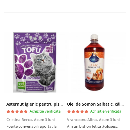
Asternut igienic pentru pisici Tofu Lavanda, Mon Petit 5 l
Ulei de Somon Salbatic, câini și pisici, piele si blană, BEST4PETS, 1l
Achizitie verificata
Achizitie verificata
Cristina Berca,
Acum 3 luni
Vranceanu Alina,
Acum 3 luni
I
Foarte convenabil raportat la
Am un bishon fetita .Folosesc
P