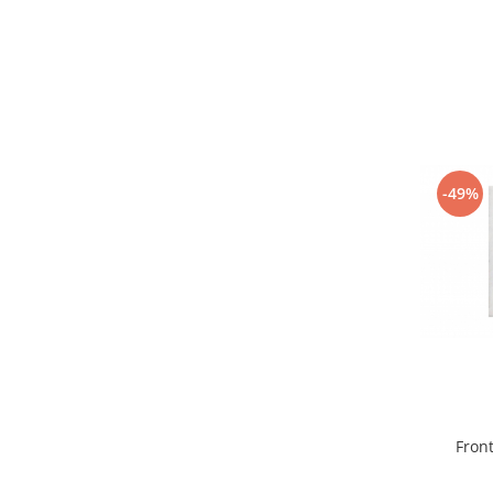
-49%
Front