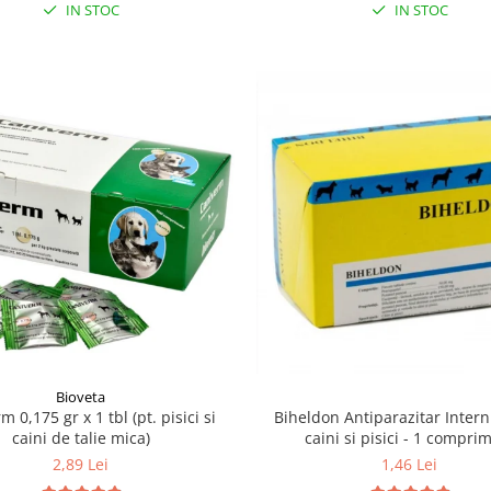
IN STOC
IN STOC
Bioveta
Biheldon Antiparazitar Inter
 0,175 gr x 1 tbl (pt. pisici si
caini si pisici - 1 compri
caini de talie mica)
1,46 Lei
2,89 Lei