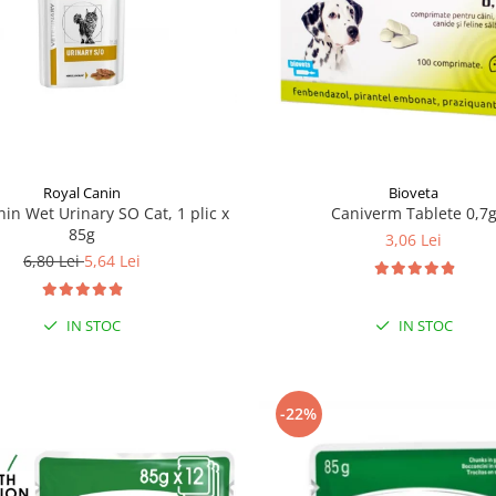
Royal Canin
Bioveta
nin Wet Urinary SO Cat, 1 plic x
Caniverm Tablete 0,7
85g
3,06 Lei
6,80 Lei
5,64 Lei
IN STOC
IN STOC
-22%