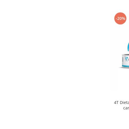
-20%
4T Die
ca