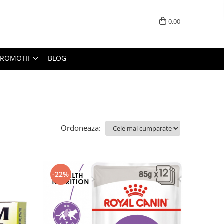
0,00
PROMOTII
BLOG
Ordoneaza:
-22%