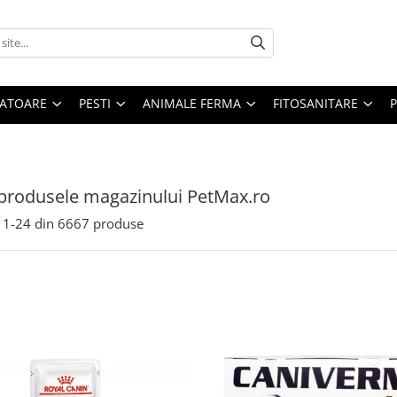
ATOARE
PESTI
ANIMALE FERMA
FITOSANITARE
produsele magazinului PetMax.ro
1-
24
din
6667
produse