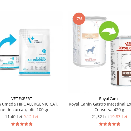
-7%
VET EXPERT
Royal Canin
ta umeda HIPOALERGENIC CAT,
Royal Canin Gastro Intestinal L
rne de curcan, plic 100 gr
Conserva 420 g
11,40 Lei
9,12 Lei
21,32 Lei
19,83 Lei