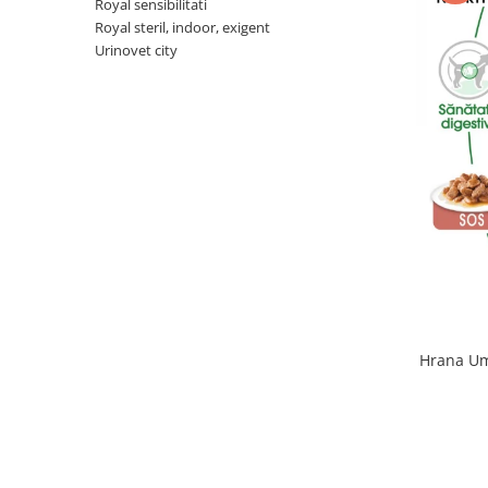
Royal sensibilitati
Sampoane si Balsamuri
Custi transport - Pisici
Royal steril, indoor, exigent
Servetele Umede
Urinovet city
Jucarii Pisici
Covorase absorbante
Lese, Hamuri si Zgarzi
Curatare Ochi
Paturi, perne si cosuri pentru pisici
Igiena Catel
Recompense Delicioase
Igiena Interior
Perii si descalcitoare caini
Solutii Atractante si repelente
Hrana Um