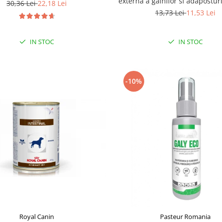
externa a gainilor si adapostur
30,36 Lei
22,18 Lei
13,73 Lei
11,53 Lei
IN STOC
IN STOC
-10%
Royal Canin
Pasteur Romania