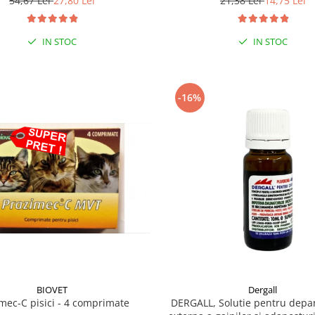
54,67 Lei
27,80 Lei
21,38 Lei
14,75 Lei
IN STOC
IN STOC
-16%
BIOVET
Dergall
mec-C pisici - 4 comprimate
DERGALL, Solutie pentru depa