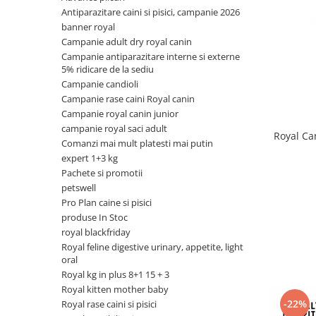
Antiparazitare caini si pisici, campanie 2026
Antiparazitare interne si externe
Antiparazitare interne si externe
banner royal
Articulatii
Articulatii
Campanie adult dry royal canin
Diverse caini
Diverse pisici
Campanie antiparazitare interne si externe
5% ridicare de la sediu
ORL Caini
ORL Pisici
Campanie candioli
Suplimente nutritive, vitamine
Suplimente nutritive, vitamine
Campanie rase caini Royal canin
Lapte Caini
Igiena si ingrijire pisici
Campanie royal canin junior
campanie royal saci adult
Hrana economica caini
Asternut litiera / Nisip / Silicat
Royal Ca
Comanzi mai mult platesti mai putin
Curatare Ochi
Accesorii caini
expert 1+3 kg
Igiena Interior
Pachete si promotii
Botnite
Igiena Pisici
petswell
Castroane si boluri pentru apa si
Pro Plan caine si pisici
Perii si descalcitoare pisici
mancare
produse In Stoc
Sampoane si Balsamuri
Custi transport - Caini
royal blackfriday
Solutii Atractante si repelente
Hamuri, Lese si Zgarzi
Royal feline digestive urinary, appetite, light
Accesorii Pisici
oral
Jucarii caini
Royal kg in plus 8+1 15 + 3
Paturi, perne si cosuri pentru caini
Ansambluri de joaca, sisaluri
Royal kitten mother baby
Igiena si ingrijire caini
Castroane si boluri pentru apa si
-22%
Royal rase caini si pisici
mancare