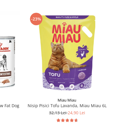
-23%
Miau Miau
ow Fat Dog
Nisip Pisici Tofu Lavanda, Miau Miau 6L
32,13 Lei
24,90 Lei