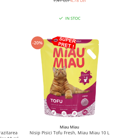
7,41 Lei
4,78 Lei
IN STOC
-20%
Miau Miau
razitarea
Nisip Pisici Tofu Fresh, Miau Miau 10 L