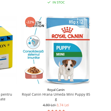
IN STOC
-22%
Royal Canin
n pentru
Royal Canin Hrana Umeda Mini Puppy 85
mate
g
4,80 Lei
3,74 Lei