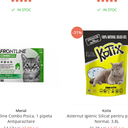
IN STOC
IN STOC
-31%
Merial
Kotix
line Combo Pisica, 1 pipeta
Asternut Igienic Silicat pentru pi
Antiparazitare
Normal, 3.8L