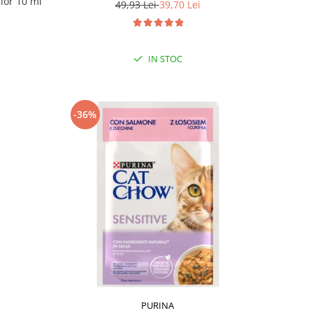
ilor 10 ml
49,93 Lei
39,70 Lei
IN STOC
-36%
PURINA