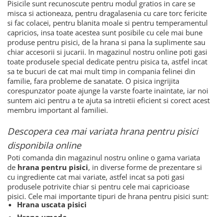
Pisicile sunt recunoscute pentru modul gratios in care se
misca si actioneaza, pentru dragalasenia cu care torc fericite
si fac colacei, pentru blanita moale si pentru temperamentul
capricios, insa toate acestea sunt posibile cu cele mai bune
produse pentru pisici, de la hrana si pana la suplimente sau
chiar accesorii si jucarii. In magazinul nostru online poti gasi
toate produsele special dedicate pentru pisica ta, astfel incat
sa te bucuri de cat mai mult timp in compania felinei din
familie, fara probleme de sanatate. O pisica ingrijita
corespunzator poate ajunge la varste foarte inaintate, iar noi
suntem aici pentru a te ajuta sa intretii eficient si corect acest
membru important al familiei.
Descopera cea mai variata hrana pentru pisici
disponibila online
Poti comanda din magazinul nostru online o gama variata
de
hrana pentru pisici
, in diverse forme de prezentare si
cu ingrediente cat mai variate, astfel incat sa poti gasi
produsele potrivite chiar si pentru cele mai capricioase
pisici. Cele mai importante tipuri de hrana pentru pisici sunt:
Hrana uscata pisici
Hrana umeda