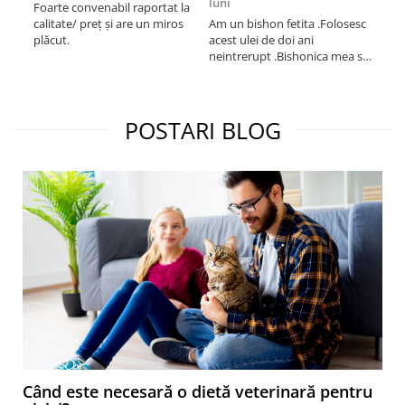
luni
Foarte convenabil raportat la
Pro
calitate/ preț și are un miros
Am un bishon fetita .Folosesc
med
plăcut.
acest ulei de doi ani
mer
neintrerupt .Bishonica mea se
Martin care e
simte foarte bine si ii place
Sup
foarte mult .Ii pun zilnic pe
card
bobite il adora .Deja sunt la a
treia comanda recomand cu
POSTARI BLOG
mult drag !
Când este necesară o dietă veterinară pentru