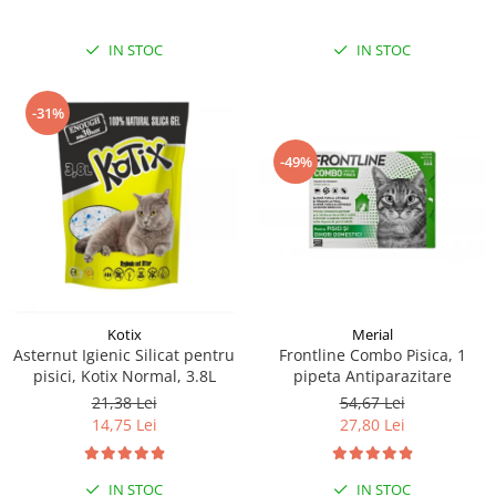
IN STOC
IN STOC
-31%
-49%
Kotix
Merial
Asternut Igienic Silicat pentru
Frontline Combo Pisica, 1
pisici, Kotix Normal, 3.8L
pipeta Antiparazitare
21,38 Lei
54,67 Lei
14,75 Lei
27,80 Lei
IN STOC
IN STOC