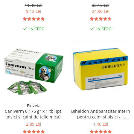
de curcan, plic 100 gr
11,40 Lei
32,13 Lei
9,12 Lei
24,90 Lei
IN STOC
IN STOC
Bioveta
Biheldon Antiparazitar Intern
Caniverm 0,175 gr x 1 tbl (pt.
pentru caini si pisici - 1
pisici si caini de talie mica)
comprimate
1,46 Lei
2,89 Lei