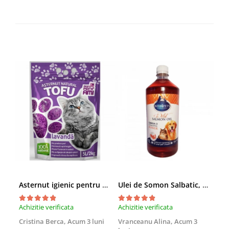
Asternut igienic pentru pisici Tofu Lavanda, Mon Petit 5 l
Ulei de Somon Salbatic, câini și pisici, piele si blană, BEST4PETS, 1l
Achizitie verificata
Achizitie verificata
Achi
Cristina Berca,
Acum 3 luni
Vranceanu Alina,
Acum 3
Iri