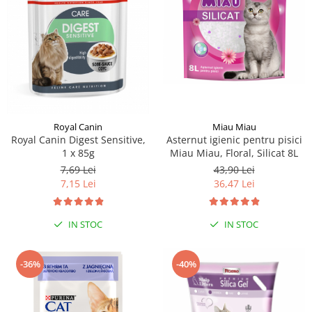
Miau Miau
Royal Canin
Asternut igienic pentru pisici
Royal Canin Digest Sensitive,
Miau Miau, Floral, Silicat 8L
1 x 85g
43,90 Lei
7,69 Lei
36,47 Lei
7,15 Lei
IN STOC
IN STOC
-36%
-40%