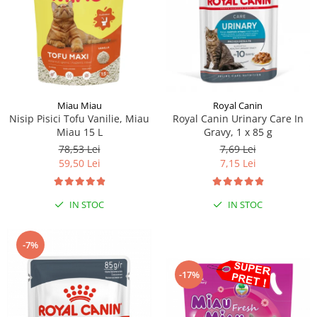
Miau Miau
Royal Canin
Nisip Pisici Tofu Vanilie, Miau
Royal Canin Urinary Care In
Miau 15 L
Gravy, 1 x 85 g
78,53 Lei
7,69 Lei
59,50 Lei
7,15 Lei
IN STOC
IN STOC
-7%
-17%