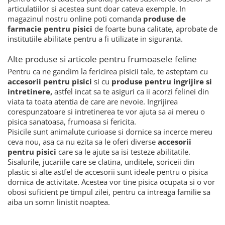
articulatiilor si acestea sunt doar cateva exemple. In
magazinul nostru online poti comanda
produse de
farmacie pentru pisici
de foarte buna calitate, aprobate de
institutiile abilitate pentru a fi utilizate in siguranta.
Alte produse si articole pentru frumoasele feline
Pentru ca ne gandim la fericirea pisicii tale, te asteptam cu
accesorii pentru pisici
si cu
produse pentru ingrijire si
intretinere,
astfel incat sa te asiguri ca ii acorzi felinei din
viata ta toata atentia de care are nevoie. Ingrijirea
corespunzatoare si intretinerea te vor ajuta sa ai mereu o
pisica sanatoasa, frumoasa si fericita.
Pisicile sunt animalute curioase si dornice sa incerce mereu
ceva nou, asa ca nu ezita sa le oferi diverse
accesorii
pentru pisici
care sa le ajute sa isi testeze abilitatile.
Sisalurile, jucariile care se clatina, unditele, soriceii din
plastic si alte astfel de accesorii sunt ideale pentru o pisica
dornica de activitate. Acestea vor tine pisica ocupata si o vor
obosi suficient pe timpul zilei, pentru ca intreaga familie sa
aiba un somn linistit noaptea.