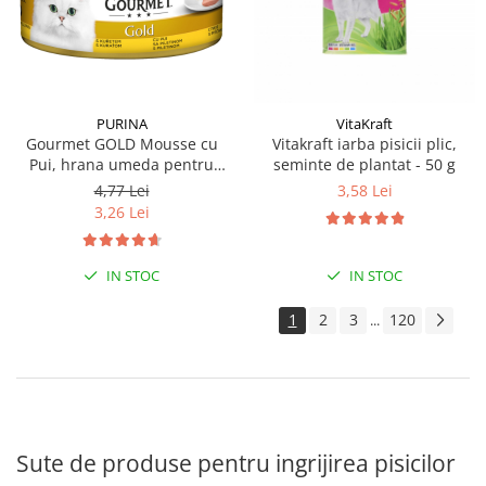
PURINA
VitaKraft
Gourmet GOLD Mousse cu
Vitakraft iarba pisicii plic,
Pui, hrana umeda pentru
seminte de plantat - 50 g
pisici, 85g
4,77 Lei
3,58 Lei
3,26 Lei
IN STOC
IN STOC
1
2
3
120
...
Sute de produse pentru ingrijirea pisicilor