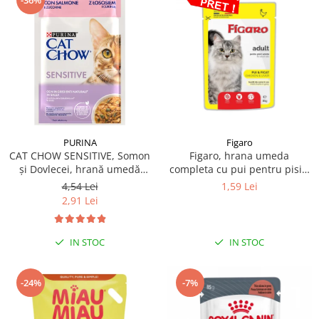
PURINA
Figaro
CAT CHOW SENSITIVE, Somon
Figaro, hrana umeda
și Dovlecei, hrană umedă
completa cu pui pentru pisici
pentru pisici 1x85 g
adulte 85 g
4,54 Lei
1,59 Lei
2,91 Lei
IN STOC
IN STOC
-24%
-7%