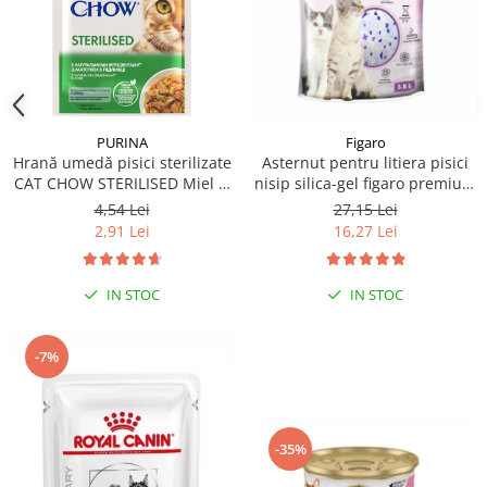
PURINA
Figaro
Hrană umedă pisici sterilizate
Asternut pentru litiera pisici
CAT CHOW STERILISED Miel și
nisip silica-gel figaro premium
Fasole verde 1 x 85g
3.8l- Lavanda
4,54 Lei
27,15 Lei
2,91 Lei
16,27 Lei
IN STOC
IN STOC
-7%
-35%