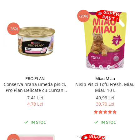
-20%
-35%
PRO PLAN
Miau Miau
Conserva hrana umeda pisici,
Nisip Pisici Tofu Fresh, Miau
Pro Plan Delicate cu Curcan,
Miau 10 L
85 g
7,41 Lei
49,93 Lei
4,78 Lei
39,70 Lei
IN STOC
IN STOC
-36%