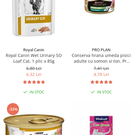
PRO PLAN
Royal Canin
Conserva hrana umeda pisici
Royal Canin Wet Urinary SO
adulte cu somon si ton, Pro
Loaf Cat, 1 plic x 85g
Plan Sterilised Maintenance,
7,41 Lei
6,80 Lei
85 g
4,78 Lei
6,32 Lei
IN STOC
IN STOC
-32%