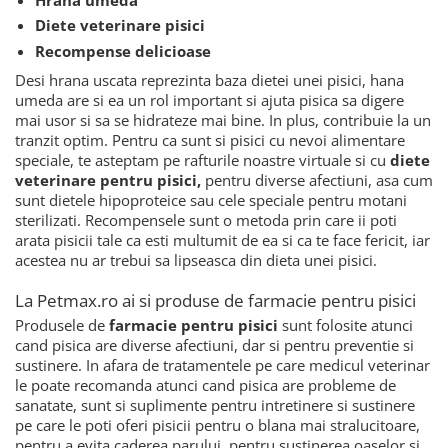
Diete veterinare pisici
Recompense delicioase
Desi hrana uscata reprezinta baza dietei unei pisici, hana
umeda are si ea un rol important si ajuta pisica sa digere
mai usor si sa se hidrateze mai bine. In plus, contribuie la un
tranzit optim. Pentru ca sunt si pisici cu nevoi alimentare
speciale, te asteptam pe rafturile noastre virtuale si cu
diete
veterinare pentru pisici,
pentru diverse afectiuni, asa cum
sunt dietele hipoproteice sau cele speciale pentru motani
sterilizati. Recompensele sunt o metoda prin care ii poti
arata pisicii tale ca esti multumit de ea si ca te face fericit, iar
acestea nu ar trebui sa lipseasca din dieta unei pisici.
La Petmax.ro ai si produse de farmacie pentru pisici
Produsele de
farmacie pentru pisici
sunt folosite atunci
cand pisica are diverse afectiuni, dar si pentru preventie si
sustinere. In afara de tratamentele pe care medicul veterinar
le poate recomanda atunci cand pisica are probleme de
sanatate, sunt si suplimente pentru intretinere si sustinere
pe care le poti oferi pisicii pentru o blana mai stralucitoare,
pentru a evita caderea parului, pentru sustinerea oaselor si