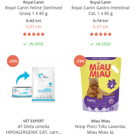
Sampoane si Balsamuri
Royal Canin
Royal Canin
Custi transport - Pisici
Royal Canin Feline Sterilised
Royal Canin Gastro Intestinal
Servetele Umede
Gravy 1 X 85 g
Cat, 1 x 85 g
Jucarii Pisici
Covorase absorbante
6,42 Lei
6,74 Lei
Lese, Hamuri si Zgarzi
Curatare Ochi
5,01 Lei
6,27 Lei
Paturi, perne si cosuri pentru pisici
Igiena Catel
Recompense Delicioase
Igiena Interior
IN STOC
IN STOC
Perii si descalcitoare caini
Solutii Atractante si repelente
-20%
-23%
VET EXPERT
Miau Miau
4T Dieta umeda
Nisip Pisici Tofu Lavanda,
HIPOALERGENIC CAT, carne
Miau Miau 6L