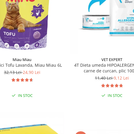
Miau Miau
VET EXPERT
sici Tofu Lavanda, Miau Miau 6L
4T Dieta umeda HIPOALERGEN
carne de curcan, plic 100
32,13 Lei
24,90 Lei
11,40 Lei
9,12 Lei
IN STOC
IN STOC