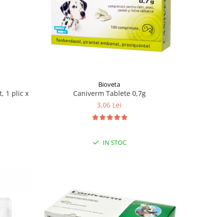
Bioveta
 1 plic x
Caniverm Tablete 0,7g
3,06 Lei
IN STOC