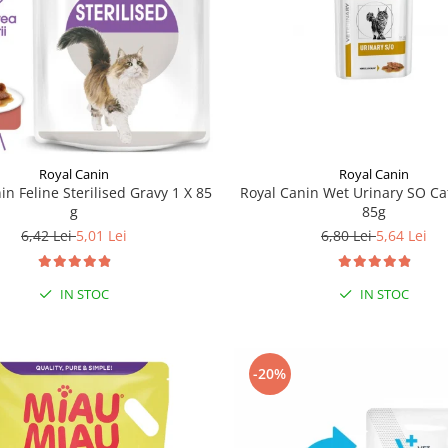
Royal Canin
Royal Canin
Royal Canin Wet Urinary SO Cat,
in Feline Sterilised Gravy 1 X 85
85g
g
6,80 Lei
5,64 Lei
6,42 Lei
5,01 Lei
IN STOC
IN STOC
-20%