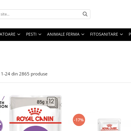
ATOARE
PESTI
ANIMALE FERMA
FITOSANITARE
1-
24
din
2865
produse
-17%