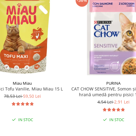
-36%
Miau Miau
PURINA
ici Tofu Vanilie, Miau Miau 15 L
CAT CHOW SENSITIVE, Somon și 
hrană umedă pentru pisici 
78,53 Lei
59,50 Lei
4,54 Lei
2,91 Lei
IN STOC
IN STOC