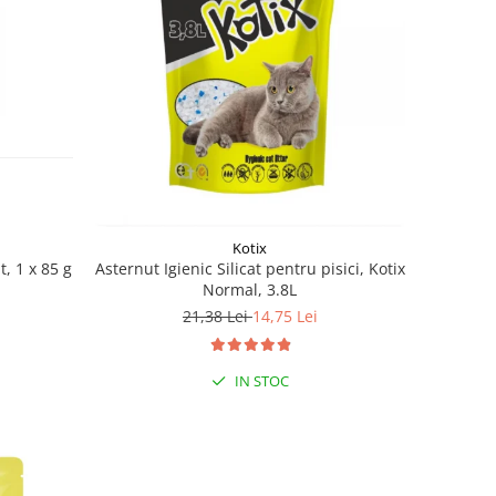
Kotix
t, 1 x 85 g
Asternut Igienic Silicat pentru pisici, Kotix
Normal, 3.8L
21,38 Lei
14,75 Lei
IN STOC