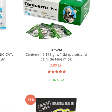
Bioveta
IC CAT,
Caniverm 0,175 gr x 1 tbl (pt. pisici si
 gr
caini de talie mica)
2,89 Lei
IN STOC
-31%