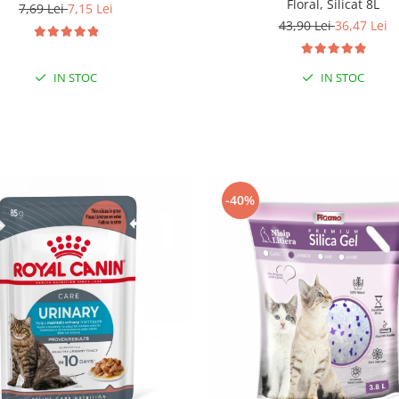
Floral, Silicat 8L
7,69 Lei
7,15 Lei
43,90 Lei
36,47 Lei
IN STOC
IN STOC
-40%