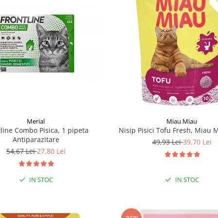
Merial
Miau Miau
line Combo Pisica, 1 pipeta
Nisip Pisici Tofu Fresh, Miau 
Antiparazitare
49,93 Lei
39,70 Lei
54,67 Lei
27,80 Lei
IN STOC
IN STOC