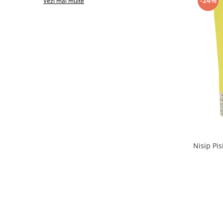
-24%
Vezi mai multe
Nisip Pis