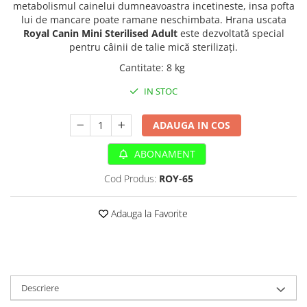
Sampoane si Balsamuri
metabolismul cainelui dumneavoastra incetineste, insa pofta
Custi transport - Pisici
lui de mancare poate ramane neschimbata. Hrana uscata
Servetele Umede
Jucarii Pisici
Royal Canin Mini Sterilised Adult
este dezvoltată special
Covorase absorbante
pentru câinii de talie mică sterilizați.
Lese, Hamuri si Zgarzi
Curatare Ochi
Paturi, perne si cosuri pentru pisici
Cantitate
:
8 kg
Igiena Catel
Recompense Delicioase
IN STOC
Igiena Interior
Perii si descalcitoare caini
ADAUGA IN COS
Solutii Atractante si repelente
ABONAMENT
Cod Produs:
ROY-65
Adauga la Favorite
Descriere