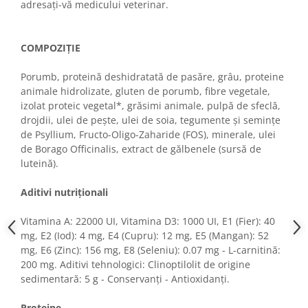
adresați-vă medicului veterinar.
COMPOZIȚIE
Porumb, proteină deshidratată de pasăre, grâu, proteine
animale hidrolizate, gluten de porumb, fibre vegetale,
izolat proteic vegetal*, grăsimi animale, pulpă de sfeclă,
drojdii, ulei de pește, ulei de soia, tegumente și semințe
de Psyllium, Fructo-Oligo-Zaharide (FOS), minerale, ulei
de Borago Officinalis, extract de gălbenele (sursă de
luteină).
Aditivi nutriționali
Vitamina A: 22000 UI, Vitamina D3: 1000 UI, E1 (Fier): 40
mg, E2 (Iod): 4 mg, E4 (Cupru): 12 mg, E5 (Mangan): 52
mg, E6 (Zinc): 156 mg, E8 (Seleniu): 0.07 mg - L-carnitină:
200 mg. Aditivi tehnologici: Clinoptilolit de origine
sedimentară: 5 g - Conservanți - Antioxidanți.
Proteine