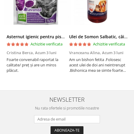
Asternut igienic pentru pisici Tofu Lavanda, Mon Petit 5 l
Ulei de Somon Salbatic, câini și pisici, piele si blană, BEST4PETS, 1l
Achizitie verificata
Achizitie verificata
Cristina Berca,
Acum 3 luni
Vranceanu Alina,
Acum 3 luni
I
Foarte convenabil raportat la
Am un bishon fetita .Folosesc
P
calitate/ preț și are un miros
acest ulei de doi ani neintrerupt
v
plăcut.
.Bishonica mea se simte foarte
An
bine si ii place foarte mult .Ii pun
c
zilnic pe bobite il adora .Deja
c
sunt la a treia comanda
recomand cu mult drag !
NEWSLETTER
Nu rata ofertele si promotiile noastre