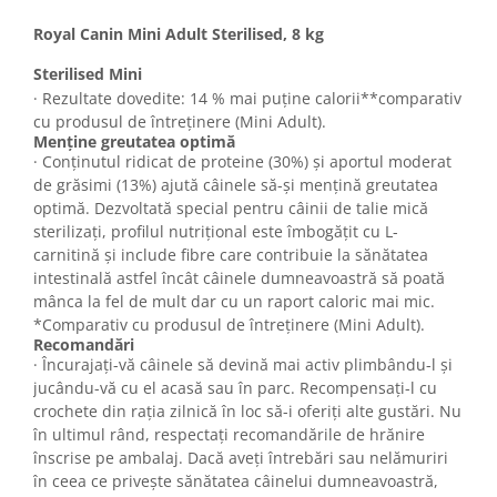
Royal Canin Mini Adult Sterilised, 8 kg
Sterilised Mini
· Rezultate dovedite: 14 % mai puține calorii**comparativ
cu produsul de întreținere (Mini Adult).
Menține greutatea optimă
· Conținutul ridicat de proteine (30%) și aportul moderat
de grăsimi (13%) ajută câinele să-și mențină greutatea
optimă. Dezvoltată special pentru câinii de talie mică
sterilizați, profilul nutrițional este îmbogățit cu L-
carnitină și include fibre care contribuie la sănătatea
intestinală astfel încât câinele dumneavoastră să poată
mânca la fel de mult dar cu un raport caloric mai mic.
*Comparativ cu produsul de întreținere (Mini Adult).
Recomandări
· Încurajați-vă câinele să devină mai activ plimbându-l și
jucându-vă cu el acasă sau în parc. Recompensați-l cu
crochete din rația zilnică în loc să-i oferiți alte gustări. Nu
în ultimul rând, respectați recomandările de hrănire
înscrise pe ambalaj. Dacă aveți întrebări sau nelămuriri
în ceea ce privește sănătatea câinelui dumneavoastră,