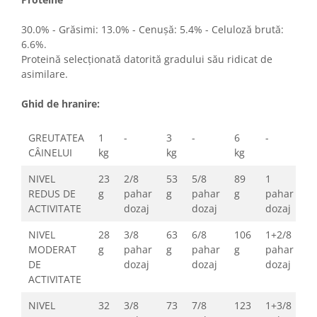
30.0% - Grăsimi: 13.0% - Cenușă: 5.4% - Celuloză brută:
6.6%.
Proteină selecționată datorită gradului său ridicat de
asimilare.
Ghid de hranire:
GREUTATEA
1
-
3
-
6
-
1
CÂINELUI
kg
kg
kg
k
NIVEL
23
2/8
53
5/8
89
1
1
REDUS DE
g
pahar
g
pahar
g
pahar
g
ACTIVITATE
dozaj
dozaj
dozaj
NIVEL
28
3/8
63
6/8
106
1+2/8
1
MODERAT
g
pahar
g
pahar
g
pahar
g
DE
dozaj
dozaj
dozaj
ACTIVITATE
NIVEL
32
3/8
73
7/8
123
1+3/8
1