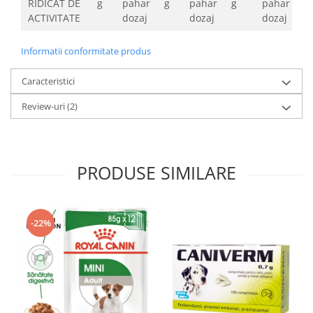
RIDICAT DE
g
pahar
g
pahar
g
pahar
g
ACTIVITATE
dozaj
dozaj
dozaj
Informatii conformitate produs
Caracteristici
Review-uri
(2)
PRODUSE SIMILARE
-22%