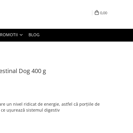
0,00
PROMOTII
BLOG
estinal Dog 400 g
re un nivel ridicat de energie, astfel că porțiile de
ce ușurează sistemul digestiv