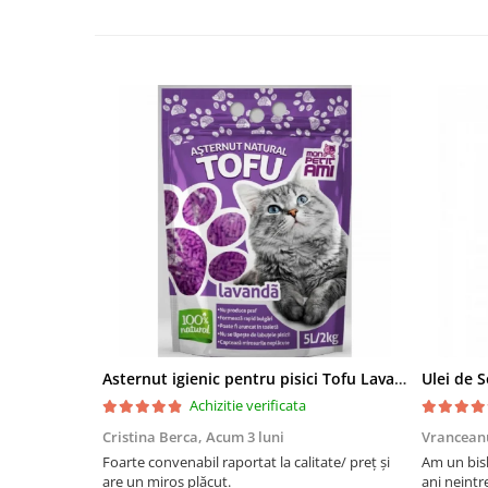
Asternut igienic pentru pisici Tofu Lavanda, Mon Petit 5 l
Achizitie verificata
Cristina Berca,
Acum 3 luni
Vrancean
Foarte convenabil raportat la calitate/ preț și
Am un bish
are un miros plăcut.
ani neintr