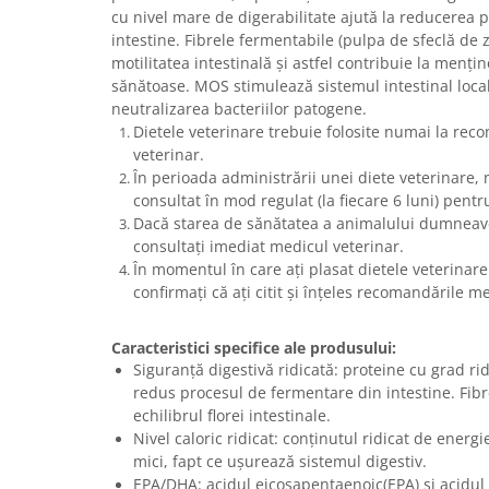
Sampoane si Balsamuri
cu nivel mare de digerabilitate ajută la reducerea 
Custi transport - Pisici
Servetele Umede
intestine. Fibrele fermentabile (pulpa de sfeclă de 
Jucarii Pisici
Covorase absorbante
motilitatea intestinală și astfel contribuie la mențin
Lese, Hamuri si Zgarzi
sănătoase. MOS stimulează sistemul intestinal local 
Curatare Ochi
Paturi, perne si cosuri pentru pisici
neutralizarea bacteriilor patogene.
Igiena Catel
Dietele veterinare trebuie folosite numai la re
Recompense Delicioase
Igiena Interior
veterinar.
Perii si descalcitoare caini
În perioada administrării unei diete veterinare,
consultat în mod regulat (la fiecare 6 luni) pentr
Solutii Atractante si repelente
Dacă starea de sănătatea a animalului dumneavo
consultați imediat medicul veterinar.
În momentul în care ați plasat dietele veterinar
confirmați că ați citit și înțeles recomandările 
Caracteristici specifice ale produsului:
Siguranță digestivă ridicată: proteine cu grad rid
redus procesul de fermentare din intestine. Fibr
echilibrul florei intestinale.
Nivel caloric ridicat: conținutul ridicat de energi
mici, fapt ce ușurează sistemul digestiv.
EPA/DHA: acidul eicosapentaenoic(EPA) și acidu