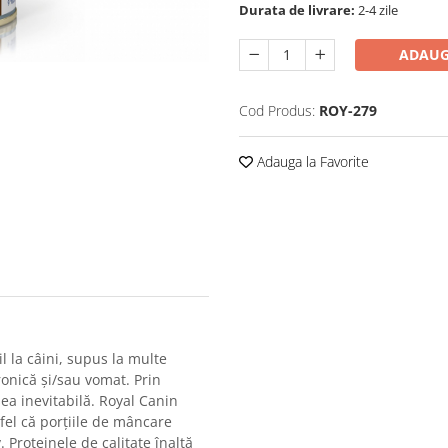
Durata de livrare:
2-4 zile
ADAUG
Cod Produs:
ROY-279
Adauga la Favorite
l la câini, supus la multe
ronică și/sau vomat. Prin
a inevitabilă. Royal Canin
tfel că porțiile de mâncare
 Proteinele de calitate înaltă