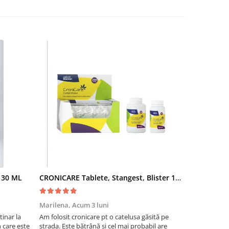
- 30 ML
CRONICARE Tablete, Stangest, Blister 10 tabs
Fypryst Co
Marilena,
Acum 3 luni
Florentina 
inar la
Am folosit cronicare pt o catelusa găsită pe
Eu sunt foar
te
strada. Este bătrână si cel mai probabil are
niște pisicuti