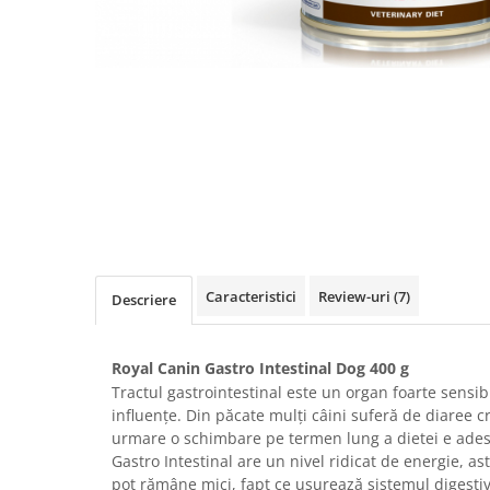
Antiparazitare interne si externe
Antiparazitare interne si externe
Articulatii
Articulatii
Diverse caini
Diverse pisici
ORL Caini
ORL Pisici
Suplimente nutritive, vitamine
Suplimente nutritive, vitamine
Lapte Caini
Igiena si ingrijire pisici
Hrana economica caini
Asternut litiera / Nisip / Silicat
Curatare Ochi
Accesorii caini
Igiena Interior
Botnite
Igiena Pisici
Castroane si boluri pentru apa si
Caracteristici
Review-uri
(7)
Descriere
Perii si descalcitoare pisici
mancare
Sampoane si Balsamuri
Custi transport - Caini
Royal Canin Gastro Intestinal Dog 400 g
Solutii Atractante si repelente
Hamuri, Lese si Zgarzi
Tractul gastrointestinal este un organ foarte sensibi
Accesorii Pisici
Jucarii caini
influențe. Din păcate mulți câini suferă de diaree c
Paturi, perne si cosuri pentru caini
Ansambluri de joaca, sisaluri
urmare o schimbare pe termen lung a dietei e adese
Igiena si ingrijire caini
Gastro Intestinal are un nivel ridicat de energie, as
Castroane si boluri pentru apa si
mancare
pot rămâne mici, fapt ce ușurează sistemul digestiv.