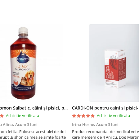
Ulei de Somon Salbatic, câini și pisici, piele si blană, BEST4PETS, 1l
CARDI-ON pentru caini si pisici
Achizitie verificata
Achizitie verificata
u Alina,
Acum 3 luni
Irina Herne,
Acum 3 luni
on fetita .Folosesc acest ulei de doi
Produs recomandat de medicul vetet
erupt .Bishonica mea se simte foarte
care mergem de 4 Ani cu, Dog Martin care es