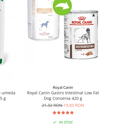
Royal Canin
na umeda
Royal Canin Gastro Intestinal Low Fat
Caniverm 0
85 g
Dog Conserva 420 g
21,32 RON
19,83 RON
IN STOC