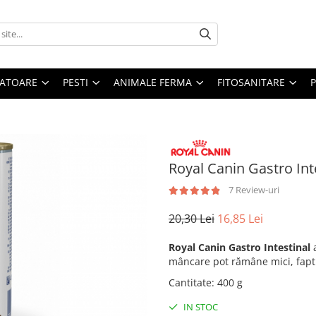
ATOARE
PESTI
ANIMALE FERMA
FITOSANITARE
Royal Canin Gastro Int
7 Review-uri
20,30 Lei
16,85 Lei
Royal Canin Gastro Intestinal
a
mâncare pot rămâne mici, fapt 
Cantitate
:
400 g
IN STOC