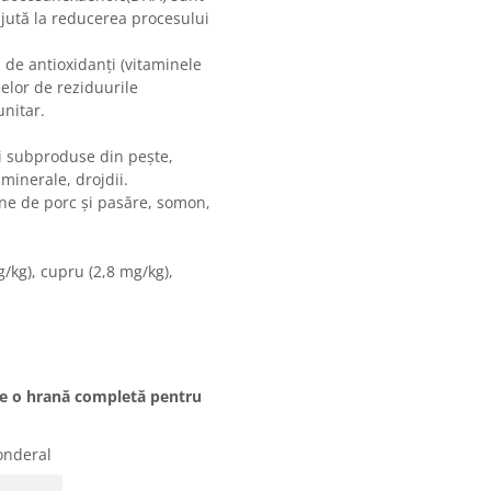
ajută la reducerea procesului
 de antioxidanți (vitaminele
ulelor de reziduurile
unitar.
i subproduse din pește,
minerale, drojdii.
ne de porc și pasăre, somon,
g/kg), cupru (2,8 mg/kg),
ste o hrană completă pentru
nderal