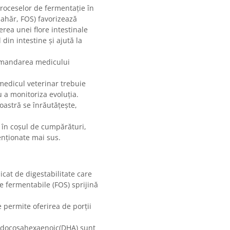
proceselor de fermentație în
zahăr, FOS) favorizează
erea unei flore intestinale
din intestine și ajută la
comandarea medicului
 medicul veterinar trebuie
u a monitoriza evoluția.
astră se înrăutățește,
e în coșul de cumpărături,
menționate mai sus.
icat de digestabilitate care
e fermentabile (FOS) sprijină
e permite oferirea de porții
l docosahexaenoic(DHA) sunt