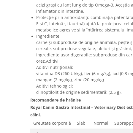
acizi grași cu lanț lung de tip Omega-3. Aceștia 
inflamator din intestine.
Protecție prin antioxidanți: combinația patentată
E și C, luteină și taurină) ajută la protejarea cel
metabolice agresive și la întărirea sistemului im
Ingrediente
carne și subproduse de origine animală, pește ș
cereale, subproduse vegetale, uleiuri și grăsimi, 
Ingrediente ușor digerabile: subproduse din car
orez.Aditivi
Aditivi nutriționali:
vitamina D3 (260 UI/kg), fier (6 mg/kg), iod (0,3 m
mangan (2 mg/kg), zinc (20 mg/kg).
Aditivi tehnologici:
clinoptilolit de origine sedimentară: (2,5 g).
Recomandare de hrănire
Royal Canin Gastro Intestinal – Veterinary Diet e
câini.
Greutate corporală
Slab
Normal
Suprappo