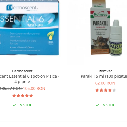
Dermoscent
Romvac
ent Essential 6 spot-on Pisica -
Parakill 5 ml (100 picatur
4 pipete
62,00 RON
135,27 RON
105,00 RON
IN STOC
IN STOC