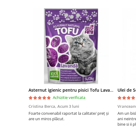
Asternut igienic pentru pisici Tofu Lavanda, Mon Petit 5 l
Achizitie verificata
Cristina Berca,
Acum 3 luni
Vrancean
Foarte convenabil raportat la calitate/ preț și
Am un bish
are un miros plăcut.
ani neintr
bine si ii 
bobite il 
recomand 