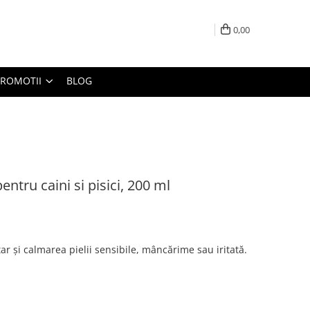
0,00
PROMOTII
BLOG
ru caini si pisici, 200 ml
 și calmarea pielii sensibile, mâncărime sau iritată.