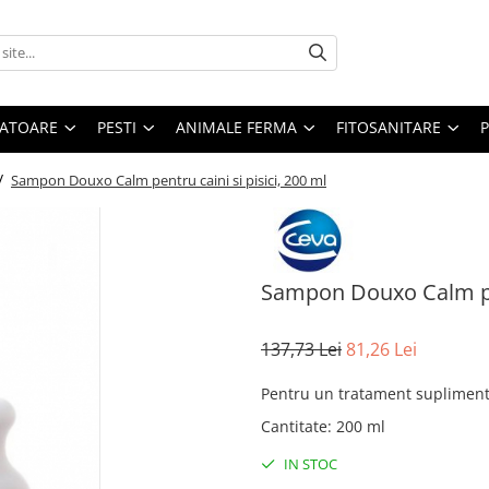
ATOARE
PESTI
ANIMALE FERMA
FITOSANITARE
 /
Sampon Douxo Calm pentru caini si pisici, 200 ml
Sampon Douxo Calm pent
137,73 Lei
81,26 Lei
Pentru un tratament suplimentar
Cantitate
:
200 ml
IN STOC