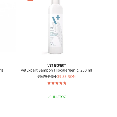
-41%
VET EXPERT
i)
VetExpert Sampon Hipoalergenic, 250 ml
DOUXO PYO
70,79 RON
39,33 RON
1
IN STOC