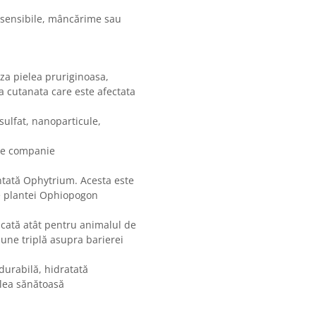
 sensibile, mâncărime sau
a pielea pruriginoasa,
ra cutanata care este afectata
ulfat, nanoparticule,
 de companie
tată Ophytrium. Acesta este
le plantei Ophiopogon
dicată atât pentru animalul de
iune triplă asupra barierei
durabilă, hidratată
elea sănătoasă