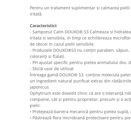
Sampoane si Balsamuri
Custi transport - Pisici
Pentru un tratament suplimentar și calmarea pielii
Servetele Umede
Jucarii Pisici
iritată.
Covorase absorbante
Lese, Hamuri si Zgarzi
Curatare Ochi
Caracteristici:
Paturi, perne si cosuri pentru pisici
- Șamponul Calm DOUXO® S3 Calmeaza si hidrateaz
Igiena Catel
Recompense Delicioase
iritata si sensibila, in timp ce echilibreaza microflo
Igiena Interior
de obicei in cazul pielii sensibile.
Perii si descalcitoare caini
- Produsele DOUXO®S3 nu conțin paraben, săpun, s
Solutii Atractante si repelente
coloranți și ftalați.
- PH ajustat specific pentru pielea animalului dvs.
- Sticlă ușor de utilizat
Întreaga gamă DOUXO® S3, conține molecula paten
un ingredient natural purificat extras din rădăcini
japonicus
Ophytrium este dovedit clinic că are o toleranță ri
companie, cât și pentru proprietar, precum și o acț
pielii:
• Protejează bariera mecanică pentru pielea suplă, 
• Păstrează flora microbiană protectoare pentru pi