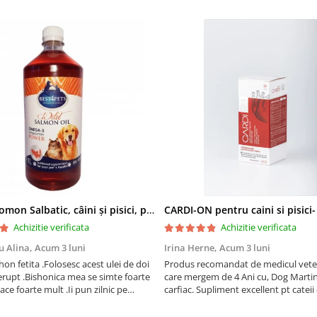
Ulei de Somon Salbatic, câini și pisici, piele si blană, BEST4PETS, 1l
CARDI-ON pentru caini si pisici
Achizitie verificata
Achizitie verificata
u Alina,
Acum 3 luni
Irina Herne,
Acum 3 luni
on fetita .Folosesc acest ulei de doi
Produs recomandat de medicul vetet
erupt .Bishonica mea se simte foarte
care mergem de 4 Ani cu, Dog Martin care es
place foarte mult .Ii pun zilnic pe
carfiac. Supliment excellent pt cateii 
adora .Deja sunt la a treia comanda
Sanatate tuturor !
cu mult drag !