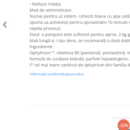
• Reduce iritația
Mod de administrare:
Numai pentru uz extern. Umeziti blana cu apa calda. 
spuma sa actioneze pentru aproximativ 10 minute in
repeta procesul.
Doză: o pompare este suficient pentru aprox. 2 kg 
blaă lungă și / sau dens, se recomandă o doză dubl
Ingrediente:
Ophytrium *, vitamina B5 (pantenol), pentavitină, v
formulă de curățare blândă, parfum hipoalergenic.
(* cel mai mare conținut de ophytrium din familia 
Informatii conformitate produs
-22%