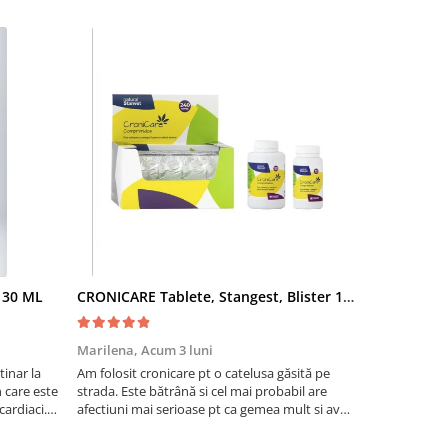
- 30 ML
CRONICARE Tablete, Stangest, Blister 10 tabs
Fypryst Co
Marilena,
Acum 3 luni
Florentina 
inar la
Am folosit cronicare pt o catelusa găsită pe
Eu sunt foar
te
strada. Este bătrână si cel mai probabil are
niște pisicuti
cardiaci.
afectiuni mai serioase pt ca gemea mult si avea
scapat de puri
o tuse aproape permanenta. Acum tuseste
fost foarte e
foarte puțin si nu mai geme ceea ce ma face sa