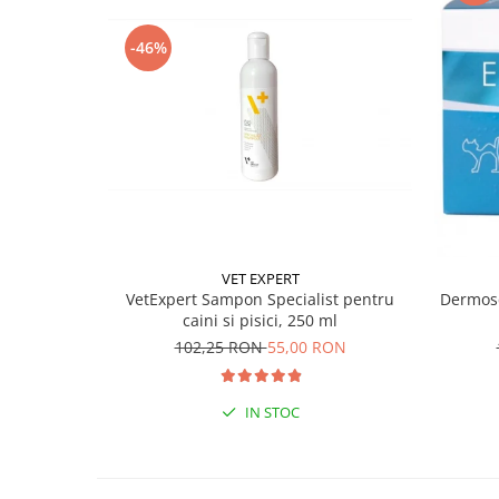
-46%
VET EXPERT
VetExpert Sampon Specialist pentru
Dermosc
caini si pisici, 250 ml
102,25 RON
55,00 RON
IN STOC