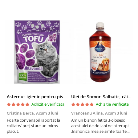
Asternut igienic pentru pisici Tofu Lavanda, Mon Petit 5 l
Ulei de Somon Salbatic, câini și pisici, piele si blană, BEST4PETS, 1l
Achizitie verificata
Achizitie verificata
Cristina Berca,
Acum 3 luni
Vranceanu Alina,
Acum 3 luni
I
Foarte convenabil raportat la
Am un bishon fetita .Folosesc
P
calitate/ preț și are un miros
acest ulei de doi ani neintrerupt
v
plăcut.
.Bishonica mea se simte foarte
An
bine si ii place foarte mult .Ii pun
c