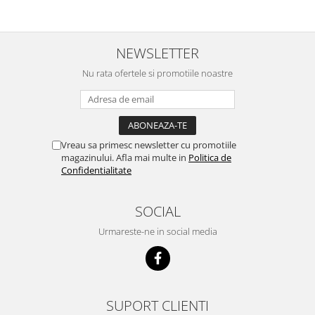
zilnic pe bobite il adora .Deja
c
sunt la a treia comanda
recomand cu mult drag !
NEWSLETTER
Nu rata ofertele si promotiile noastre
Vreau sa primesc newsletter cu promotiile
magazinului. Afla mai multe in
Politica de
Confidentialitate
SOCIAL
Urmareste-ne in social media
SUPORT CLIENTI