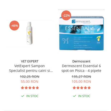
-22%
-46%
VET EXPERT
Dermoscent
VetExpert Sampon
Dermoscent Essential 6
Specialist pentru caini si
spot-on Pisica - 4 pipete
pisici, 250 ml
102,25 RON
135,27 RON
55,00 RON
105,00 RON
IN STOC
IN STOC