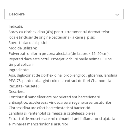
Sampoane si Balsamuri
Custi transport - Pisici
Servetele Umede
Jucarii Pisici
Descriere
Covorase absorbante
Lese, Hamuri si Zgarzi
Curatare Ochi
Indicatii:
Paturi, perne si cosuri pentru pisici
Igiena Catel
Spray cu clorhexidina (4%) pentru tratamentul dermatitelor
Recompense Delicioase
locale (inclusiv de origine bacteriana) la caini și pisici.
Igiena Interior
Specii tinta: caini, pisici
Perii si descalcitoare caini
Mod de utilizare:
Solutii Atractante si repelente
Pulverizati uniform pe zona afectata (de la aprox 15- 20 cm).
Repetati daca este cazul. Protejati ochii si narile animalului pe
timpul aplicarii.
Ingrediente:
Apa, digluconat de clorhexidina, propilenglicol, glicerina, lanolina
PEG-75, pantenol, argint coloidal, extract de flori Chamomilla
Recutita (musetel).
Descriere:
Continutul nanosilver are proprietati antibacteriene si
antiseptice, accelereaza vindecarea si regenerarea tesuturilor.
Clorhexidina are efect bacteriostatic si bactericid.
Lanolina si Pantenolul calmeaza si catifeleaza pielea.
Extractul de musetel are rol calmant si antiinflamator si ajuta la
eliminarea mancarimilor si arsurilor