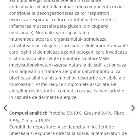
astmului alergic-substantele antihistaminice,
antiasmatice si antiinflamatoare din componenta urzicii
contribuie la decongestionarea cailor respiratorii,
usureaza respiratia, reduce cantitatea de secretii si
inflamarea mucoaselorBeta-glucan (din ciuperci
medicinale): Normalizeaza capacitatea
imunomodulatoare a organismului- stimuleaza
activitatea macrofagelor, care sunt celule imune versatile
care inghit si demoleaza agentii patogeni care invadeaza
si stimuleaza alte celule imunitare sa ataceMSM
(metylsulfonylmetan) –sursa naturala de sulf, actioneaza
ca si adjuvant in tratarea alergiilor datoritafaptului ca
blocheaza alipirea histaminei pe tesuturile sensibile ale
mucoaselor. Astfel reduce simptomele associate ale
alergiilor respiratorii si combate cu succes mancarimile
in cazurile de dermatite alergice.
Compusi analitici:
Proteina 59.10%, Grasimi 0.4%, Fibre
5.5%, Cenusa 15.8%.
Conditii de depozitare: A se depozita in loc ferit de
umezeala si expunere directa la soare, la temperaturi de