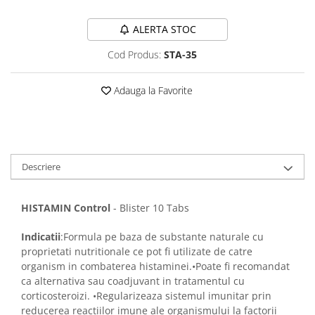
Sampoane si Balsamuri
Custi transport - Pisici
Servetele Umede
ALERTA STOC
Jucarii Pisici
Covorase absorbante
Lese, Hamuri si Zgarzi
Cod Produs:
STA-35
Curatare Ochi
Paturi, perne si cosuri pentru pisici
Igiena Catel
Recompense Delicioase
Adauga la Favorite
Igiena Interior
Perii si descalcitoare caini
Solutii Atractante si repelente
Descriere
HISTAMIN Control
- Blister 10 Tabs
Indicatii
:Formula pe baza de substante naturale cu
proprietati nutritionale ce pot fi utilizate de catre
organism in combaterea histaminei.•Poate fi recomandat
ca alternativa sau coadjuvant in tratamentul cu
corticosteroizi. •Regularizeaza sistemul imunitar prin
reducerea reactiilor imune ale organismului la factorii