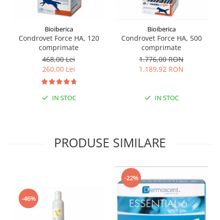
Bioiberica
Bioiberica
Condrovet Force HA, 120
Condrovet Force HA, 500
comprimate
comprimate
468,00 Lei
1.776,00 RON
260,00 Lei
1.189,92 RON
IN STOC
IN STOC
PRODUSE SIMILARE
-22%
-46%