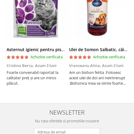
Asternut igienic pentru pisici Tofu Lavanda, Mon Petit 5 l
Ulei de Somon Salbatic, câini și pisici, piele si blană, BEST4PETS, 1l
Achizitie verificata
Achizitie verificata
Cristina Berca,
Acum 3 luni
Vranceanu Alina,
Acum 3 luni
I
Foarte convenabil raportat la
Am un bishon fetita .Folosesc
P
calitate/ preț și are un miros
acest ulei de doi ani neintrerupt
v
plăcut.
.Bishonica mea se simte foarte
An
bine si ii place foarte mult .Ii pun
c
zilnic pe bobite il adora .Deja
c
sunt la a treia comanda
recomand cu mult drag !
NEWSLETTER
Nu rata ofertele si promotiile noastre