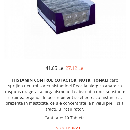
Antiparazitare interne si externe
Antiparazitare interne si externe
Articulatii
Articulatii
Diverse caini
Diverse pisici
ORL Caini
ORL Pisici
Suplimente nutritive, vitamine
Suplimente nutritive, vitamine
Lapte Caini
Igiena si ingrijire pisici
Hrana economica caini
Asternut litiera / Nisip / Silicat
Curatare Ochi
Accesorii caini
41,85 Lei
27,12 Lei
Igiena Interior
Botnite
Igiena Pisici
Castroane si boluri pentru apa si
HISTAMIN CONTROL COFACTORI NUTRITIONALI
care
Perii si descalcitoare pisici
mancare
sprijina neutralizarea histaminei Reactia alergica apare ca
Sampoane si Balsamuri
raspuns exagerat al organismului la absorbtia unei substante
Custi transport - Caini
strainealergenul. In acel moment se elibereaza histamina,
Solutii Atractante si repelente
Hamuri, Lese si Zgarzi
prezenta in mastocite, celule concentrate la nivelul pielii si al
Accesorii Pisici
Jucarii caini
tractului respirator.
Paturi, perne si cosuri pentru caini
Ansambluri de joaca, sisaluri
Cantitate
:
10 Tablete
Igiena si ingrijire caini
Castroane si boluri pentru apa si
STOC EPUIZAT
mancare