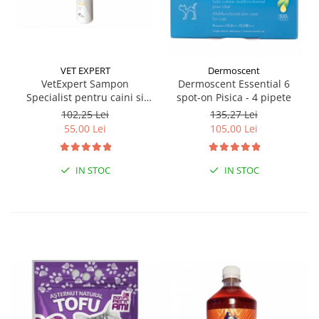
VET EXPERT
Dermoscent
VetExpert Sampon
Dermoscent Essential 6
Specialist pentru caini si
spot-on Pisica - 4 pipete
pisici, 250 ml
102,25 Lei
135,27 Lei
55,00 Lei
105,00 Lei
IN STOC
IN STOC