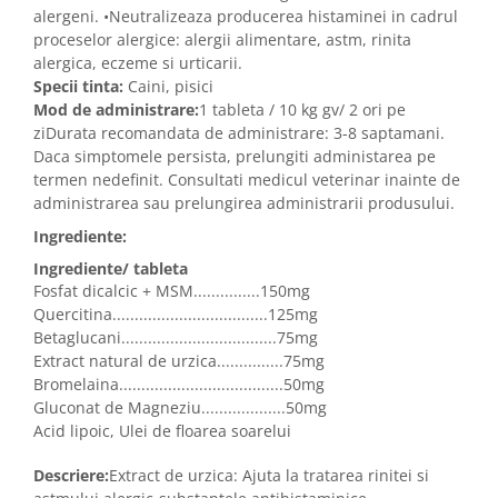
alergeni. •Neutralizeaza producerea histaminei in cadrul
proceselor alergice: alergii alimentare, astm, rinita
alergica, eczeme si urticarii.
Specii tinta:
Caini, pisici
Mod de administrare:
1 tableta / 10 kg gv/ 2 ori pe
ziDurata recomandata de administrare: 3-8 saptamani.
Daca simptomele persista, prelungiti administarea pe
termen nedefinit. Consultati medicul veterinar inainte de
administrarea sau prelungirea administrarii produsului.
Ingrediente:
Ingrediente/ tableta
Fosfat dicalcic + MSM...............150mg
Quercitina...................................125mg
Betaglucani...................................75mg
Extract natural de urzica...............75mg
Bromelaina.....................................50mg
Gluconat de Magneziu...................50mg
Acid lipoic, Ulei de floarea soarelui
Descriere:
Extract de urzica: Ajuta la tratarea rinitei si