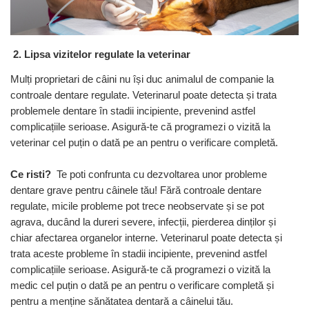
2. Lipsa vizitelor regulate la veterinar
Mulți proprietari de câini nu își duc animalul de companie la
controale dentare regulate. Veterinarul poate detecta și trata
problemele dentare în stadii incipiente, prevenind astfel
complicațiile serioase. Asigură-te că programezi o vizită la
veterinar cel puțin o dată pe an pentru o verificare completă.
Ce risti?
Te poti confrunta cu dezvoltarea unor probleme
dentare grave pentru câinele tău! Fără controale dentare
regulate, micile probleme pot trece neobservate și se pot
agrava, ducând la dureri severe, infecții, pierderea dinților și
chiar afectarea organelor interne. Veterinarul poate detecta și
trata aceste probleme în stadii incipiente, prevenind astfel
complicațiile serioase. Asigură-te că programezi o vizită la
medic cel puțin o dată pe an pentru o verificare completă și
pentru a menține sănătatea dentară a câinelui tău.