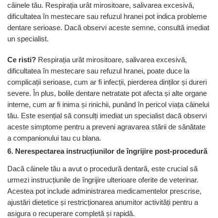
câinele tău. Respirația urât mirositoare, salivarea excesivă,
dificultatea în mestecare sau refuzul hranei pot indica probleme
dentare serioase. Dacă observi aceste semne, consultă imediat
un specialist.
Ce risti?
Respirația urât mirositoare, salivarea excesivă,
dificultatea în mestecare sau refuzul hranei, poate duce la
complicații serioase, cum ar fi infecții, pierderea dinților și dureri
severe. În plus, bolile dentare netratate pot afecta și alte organe
interne, cum ar fi inima și rinichii, punând în pericol viața câinelui
tău. Este esențial să consulți imediat un specialist dacă observi
aceste simptome pentru a preveni agravarea stării de sănătate
a companionului tau cu blana.
6. Nerespectarea instrucțiunilor de îngrijire post-procedură
Dacă câinele tău a avut o procedură dentară, este crucial să
urmezi instrucțiunile de îngrijire ulterioare oferite de veterinar.
Acestea pot include administrarea medicamentelor prescrise,
ajustări dietetice și restricționarea anumitor activități pentru a
asigura o recuperare completă și rapidă.