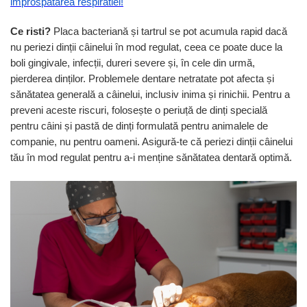
improspatarea respiratiei!
Sampoane si Balsamuri
Custi transport - Pisici
Servetele Umede
Jucarii Pisici
Ce risti?
Placa bacteriană și tartrul se pot acumula rapid dacă
Covorase absorbante
nu periezi dinții câinelui în mod regulat, ceea ce poate duce la
Lese, Hamuri si Zgarzi
Curatare Ochi
boli gingivale, infecții, dureri severe și, în cele din urmă,
Paturi, perne si cosuri pentru pisici
Igiena Catel
pierderea dinților. Problemele dentare netratate pot afecta și
Recompense Delicioase
Igiena Interior
sănătatea generală a câinelui, inclusiv inima și rinichii. Pentru a
Perii si descalcitoare caini
preveni aceste riscuri, folosește o periuță de dinți specială
pentru câini și pastă de dinți formulată pentru animalele de
Solutii Atractante si repelente
companie, nu pentru oameni. Asigură-te că periezi dinții câinelui
tău în mod regulat pentru a-i menține sănătatea dentară optimă.