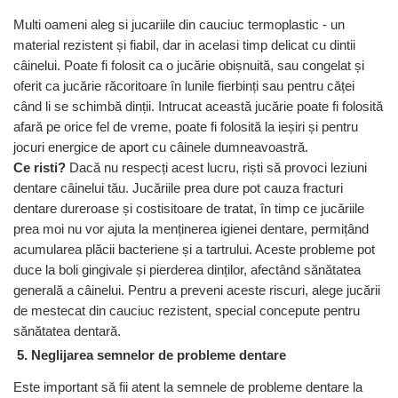
Multi oameni aleg si jucariile din cauciuc termoplastic - un
material rezistent și fiabil, dar in acelasi timp delicat cu dintii
câinelui. Poate fi folosit ca o jucărie obișnuită, sau congelat și
oferit ca jucărie răcoritoare în lunile fierbinți sau pentru căței
când li se schimbă dinții. Intrucat această jucărie poate fi folosită
afară pe orice fel de vreme, poate fi folosită la ieșiri și pentru
jocuri energice de aport cu câinele dumneavoastră.
Ce risti?
Dacă nu respecți acest lucru, riști să provoci leziuni
dentare câinelui tău. Jucăriile prea dure pot cauza fracturi
dentare dureroase și costisitoare de tratat, în timp ce jucăriile
prea moi nu vor ajuta la menținerea igienei dentare, permițând
acumularea plăcii bacteriene și a tartrului. Aceste probleme pot
duce la boli gingivale și pierderea dinților, afectând sănătatea
generală a câinelui. Pentru a preveni aceste riscuri, alege jucării
de mestecat din cauciuc rezistent, special concepute pentru
sănătatea dentară.
5. Neglijarea semnelor de probleme dentare
Este important să fii atent la semnele de probleme dentare la