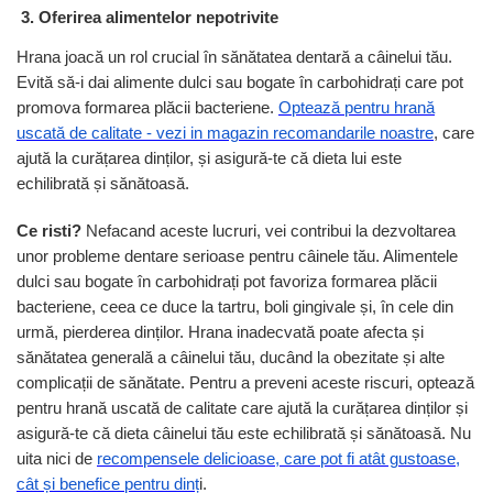
3. Oferirea alimentelor nepotrivite
Hrana joacă un rol crucial în sănătatea dentară a câinelui tău.
Evită să-i dai alimente dulci sau bogate în carbohidrați care pot
promova formarea plăcii bacteriene.
Optează pentru hrană
uscată de calitate - vezi in magazin recomandarile noastre
, care
ajută la curățarea dinților, și asigură-te că dieta lui este
echilibrată și sănătoasă.
Ce risti?
Nefacand aceste lucruri, vei contribui la dezvoltarea
unor probleme dentare serioase pentru câinele tău. Alimentele
dulci sau bogate în carbohidrați pot favoriza formarea plăcii
bacteriene, ceea ce duce la tartru, boli gingivale și, în cele din
urmă, pierderea dinților. Hrana inadecvată poate afecta și
sănătatea generală a câinelui tău, ducând la obezitate și alte
complicații de sănătate. Pentru a preveni aceste riscuri, optează
pentru hrană uscată de calitate care ajută la curățarea dinților și
asigură-te că dieta câinelui tău este echilibrată și sănătoasă. Nu
uita nici de
recompensele delicioase, care pot fi atât gustoase,
cât și benefice pentru dinț
i.