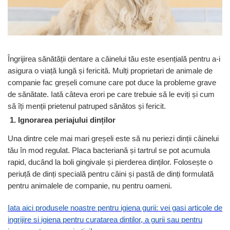
Antiparazitare interne si externe
Antiparazitare interne si externe
Articulatii
Articulatii
Diverse caini
Diverse pisici
ORL Caini
ORL Pisici
Îngrijirea sănătății dentare a câinelui tău este esențială pentru a-i
Suplimente nutritive, vitamine
Suplimente nutritive, vitamine
asigura o viață lungă și fericită. Mulți proprietari de animale de
Lapte Caini
Igiena si ingrijire pisici
companie fac greșeli comune care pot duce la probleme grave
Hrana economica caini
Asternut litiera / Nisip / Silicat
de sănătate. Iată câteva erori pe care trebuie să le eviți și cum
să îți menții prietenul patruped sănătos și fericit.
Curatare Ochi
Accesorii caini
1. Ignorarea periajului dinților
Igiena Interior
Botnite
Igiena Pisici
Una dintre cele mai mari greșeli este să nu periezi dinții câinelui
Castroane si boluri pentru apa si
Perii si descalcitoare pisici
mancare
tău în mod regulat. Placa bacteriană și tartrul se pot acumula
Sampoane si Balsamuri
rapid, ducând la boli gingivale și pierderea dinților. Folosește o
Custi transport - Caini
Solutii Atractante si repelente
periuță de dinți specială pentru câini și pastă de dinți formulată
Hamuri, Lese si Zgarzi
pentru animalele de companie, nu pentru oameni.
Accesorii Pisici
Jucarii caini
Paturi, perne si cosuri pentru caini
Ansambluri de joaca, sisaluri
Iata aici produsele noastre pentru igiena gurii: vei gasi articole de
Igiena si ingrijire caini
Castroane si boluri pentru apa si
ingrijire si igiena pentru curatarea dintilor, a gurii sau pentru
mancare