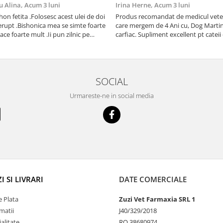
u Alina,
Acum 3 luni
Irina Herne,
Acum 3 luni
on fetita .Folosesc acest ulei de doi
Produs recomandat de medicul vetet
erupt .Bishonica mea se simte foarte
care mergem de 4 Ani cu, Dog Martin care es
place foarte mult .Ii pun zilnic pe
carfiac. Supliment excellent pt cateii 
adora .Deja sunt la a treia comanda
Sanatate tuturor !
cu mult drag !
SOCIAL
Urmareste-ne in social media
 SI LIVRARI
DATE COMERCIALE
 Plata
Zuzi Vet Farmaxia SRL 1
matii
J40/329/2018
alitate
RO 38680974