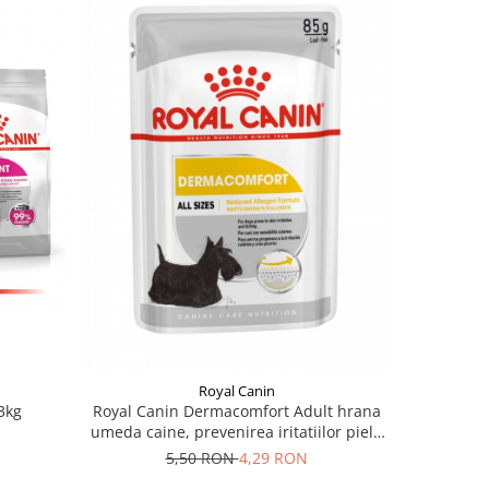
-22%
Royal Canin
3kg
Royal Canin Dermacomfort Adult hrana
Royal Cani
umeda caine, prevenirea iritatiilor pielii
N
29
(loaf), 85 g
5,50 RON
4,29 RON