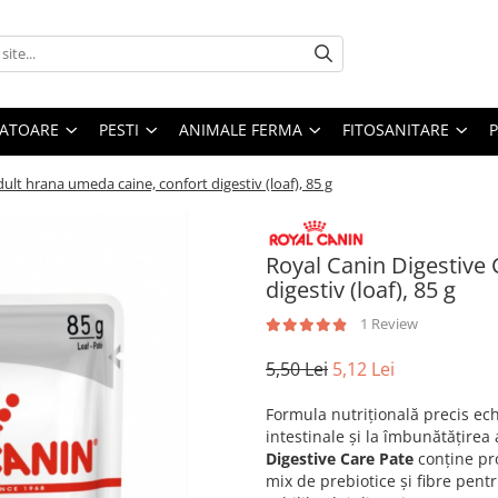
ATOARE
PESTI
ANIMALE FERMA
FITOSANITARE
ult hrana umeda caine, confort digestiv (loaf), 85 g
Royal Canin Digestive
digestiv (loaf), 85 g
1 Review
5,50 Lei
5,12 Lei
Formula nutrițională precis echi
intestinale și la îmbunătățire
Digestive Care Pate
conține pro
mix de prebiotice și fibre pentr