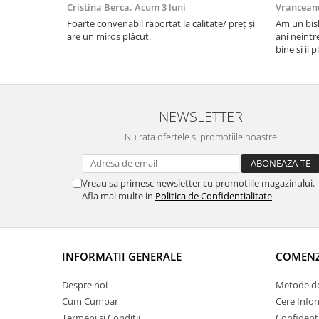
Cristina Berca,
Acum 3 luni
Vrancean
Foarte convenabil raportat la calitate/ preț și
Am un bish
are un miros plăcut.
ani neintr
bine si ii 
bobite il 
recomand 
NEWSLETTER
Nu rata ofertele si promotiile noastre
Vreau sa primesc newsletter cu promotiile magazinului.
Afla mai multe in
Politica de Confidentialitate
INFORMATII GENERALE
COMENZI
Despre noi
Metode de
Cum Cumpar
Cere Infor
Termeni si Conditii
Confidenti