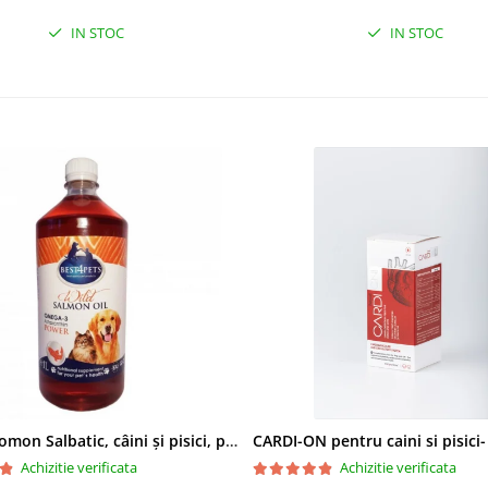
IN STOC
IN STOC
Ulei de Somon Salbatic, câini și pisici, piele si blană, BEST4PETS, 1l
CARDI-ON pentru caini si pisici
Achizitie verificata
Achizitie verificata