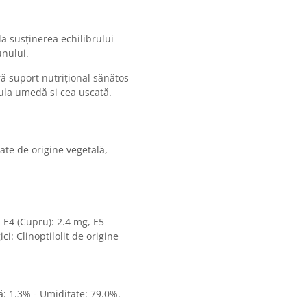
la susținerea echilibrului
unului.
ră suport nutrițional sănătos
mula umedă si cea uscată.
ate de origine vegetală,
, E4 (Cupru): 2.4 mg, E5
ci: Clinoptilolit de origine
ă: 1.3% - Umiditate: 79.0%.