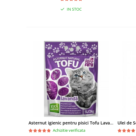
IN STOC
Asternut igienic pentru pisici Tofu Lavanda, Mon Petit 5 l
Achizitie verificata