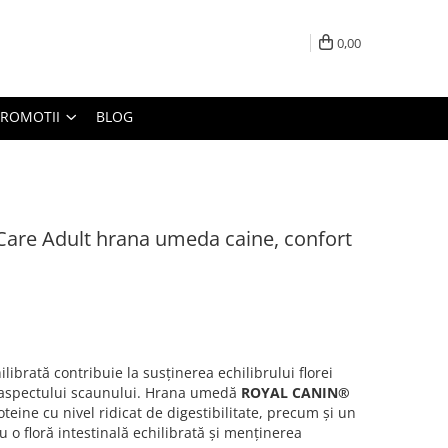
0,00
PROMOTII
BLOG
 Care Adult hrana umeda caine, confort
librată contribuie la susținerea echilibrului florei
a aspectului scaunului. Hrana umedă
ROYAL CANIN®
teine cu nivel ridicat de digestibilitate, precum și un
u o floră intestinală echilibrată și menținerea