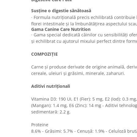
Sampoane si Balsamuri
Custi transport - Pisici
Servetele Umede
Susține o digestie sănătoasă
Jucarii Pisici
· Formula nutrițională precis echilibrată contribuie 
Covorase absorbante
Lese, Hamuri si Zgarzi
florei intestinale și la îmbunătățirea aspectului sca
Curatare Ochi
Gama Canine Care Nutrition
Paturi, perne si cosuri pentru pisici
Igiena Catel
· Gama special dedicată câinilor cu sensibilități ofe
Recompense Delicioase
și echilibrat cu ajutorul mixului perfect dintre for
Igiena Interior
Perii si descalcitoare caini
COMPOZIȚIE
Solutii Atractante si repelente
Carne și produse derivate de origine animală, deriv
cereale, uleiuri și grăsimi, minerale, zaharuri.
Aditivi nutriționali
Vitamina D3: 190 UI, E1 (Fier): 5 mg, E2 (Iod): 0.3 mg
(Mangan): 1.4 mg, E6 (Zinc): 14 mg - Aditivi tehnologi
sedimentară: 2.2 g.
Proteine
8.6% - Grăsimi: 5.7% - Cenușă: 1.9% - Celuloză brut