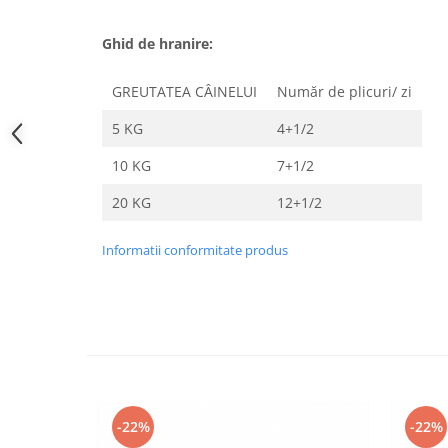
Ghid de hranire:
GREUTATEA CÂINELUI
Număr de plicuri/ zi
5 KG
4+1/2
10 KG
7+1/2
20 KG
12+1/2
Informatii conformitate produs
-22%
-22%