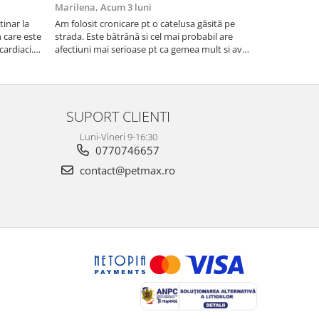
Marilena,
Acum 3 luni
Florentina 
inar la
Am folosit cronicare pt o catelusa găsită pe
Eu sunt foar
te
strada. Este bătrână si cel mai probabil are
niște pisicuti
cardiaci.
afectiuni mai serioase pt ca gemea mult si avea
scapat de puri
o tuse aproape permanenta. Acum tuseste
fost foarte e
foarte puțin si nu mai geme ceea ce ma face sa
cred ca se simte ma...
SUPORT CLIENTI
Luni-Vineri 9-16:30
0770746657
contact@petmax.ro