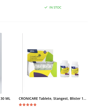
IN STOC
- 30 ML
CRONICARE Tablete, Stangest, Blister 10 tabs
Fypryst Co