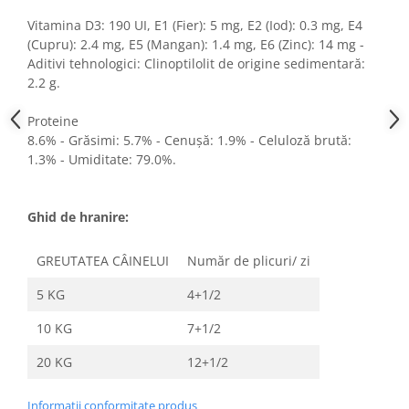
Vitamina D3: 190 UI, E1 (Fier): 5 mg, E2 (Iod): 0.3 mg, E4
(Cupru): 2.4 mg, E5 (Mangan): 1.4 mg, E6 (Zinc): 14 mg -
Aditivi tehnologici: Clinoptilolit de origine sedimentară:
2.2 g.
Proteine
8.6% - Grăsimi: 5.7% - Cenușă: 1.9% - Celuloză brută:
1.3% - Umiditate: 79.0%.
Ghid de hranire:
GREUTATEA CÂINELUI
Număr de plicuri/ zi
5 KG
4+1/2
10 KG
7+1/2
20 KG
12+1/2
Informatii conformitate produs