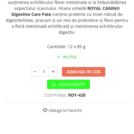
Sampoane si Balsamuri
susținerea echilibrului florei intestinale și la îmbunătățirea
Custi transport - Pisici
aspectului scaunului. Hrana umedă
ROYAL CANIN®
Servetele Umede
Jucarii Pisici
Digestive Care Pate
conține proteine cu nivel ridicat de
Covorase absorbante
digestibilitate, precum și un mix de prebiotice și fibre pentru
Lese, Hamuri si Zgarzi
Curatare Ochi
o floră intestinală echilibrată și menținerea echilibrului
Paturi, perne si cosuri pentru pisici
digestiv.
Igiena Catel
Recompense Delicioase
Igiena Interior
Cantitate
:
12 x 85 g
Perii si descalcitoare caini
Solutii Atractante si repelente
IN STOC
ADAUGA IN COS
ABONAMENT
Cod Produs:
ROY-428
Adauga la Favorite