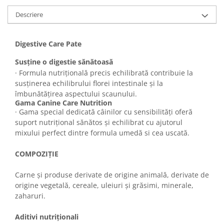
Descriere
Digestive Care Pate
Susține o digestie sănătoasă
· Formula nutrițională precis echilibrată contribuie la
susținerea echilibrului florei intestinale și la
îmbunătățirea aspectului scaunului.
Gama Canine Care Nutrition
· Gama special dedicată câinilor cu sensibilități oferă
suport nutrițional sănătos și echilibrat cu ajutorul
mixului perfect dintre formula umedă si cea uscată.
COMPOZIȚIE
Carne și produse derivate de origine animală, derivate de
origine vegetală, cereale, uleiuri și grăsimi, minerale,
zaharuri.
Aditivi nutriționali