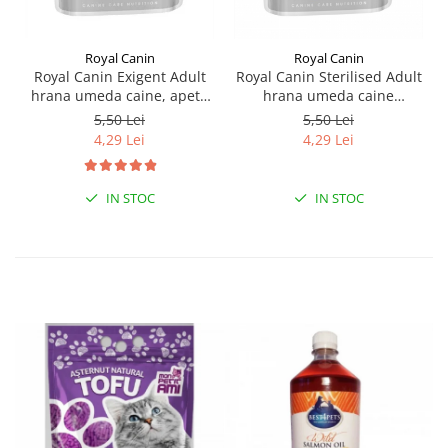
Royal Canin
Royal Canin
Royal Canin Exigent Adult
Royal Canin Sterilised Adult
hrana umeda caine, apetit
hrana umeda caine
capricios (Loaf), 85 g
sterilizat (loaf), 85 g
5,50 Lei
5,50 Lei
4,29 Lei
4,29 Lei
IN STOC
IN STOC