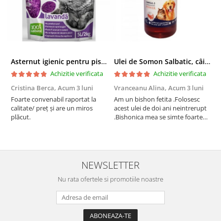
Asternut igienic pentru pisici Tofu Lavanda, Mon Petit 5 l
Ulei de Somon Salbatic, câini și pisici, piele si blană, BEST4PETS, 1l
Achizitie verificata
Achizitie verificata
Cristina Berca,
Acum 3 luni
Vranceanu Alina,
Acum 3 luni
I
Foarte convenabil raportat la
Am un bishon fetita .Folosesc
P
calitate/ preț și are un miros
acest ulei de doi ani neintrerupt
v
plăcut.
.Bishonica mea se simte foarte
An
bine si ii place foarte mult .Ii pun
c
zilnic pe bobite il adora .Deja
c
sunt la a treia comanda
recomand cu mult drag !
NEWSLETTER
Nu rata ofertele si promotiile noastre