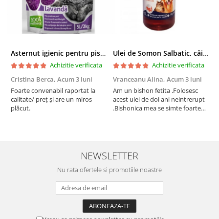
Asternut igienic pentru pisici Tofu Lavanda, Mon Petit 5 l
Ulei de Somon Salbatic, câini și pisici, piele si blană, BEST4PETS, 1l
Achizitie verificata
Achizitie verificata
Cristina Berca,
Acum 3 luni
Vranceanu Alina,
Acum 3 luni
I
Foarte convenabil raportat la
Am un bishon fetita .Folosesc
P
calitate/ preț și are un miros
acest ulei de doi ani neintrerupt
v
plăcut.
.Bishonica mea se simte foarte
An
bine si ii place foarte mult .Ii pun
c
zilnic pe bobite il adora .Deja
c
sunt la a treia comanda
recomand cu mult drag !
NEWSLETTER
Nu rata ofertele si promotiile noastre