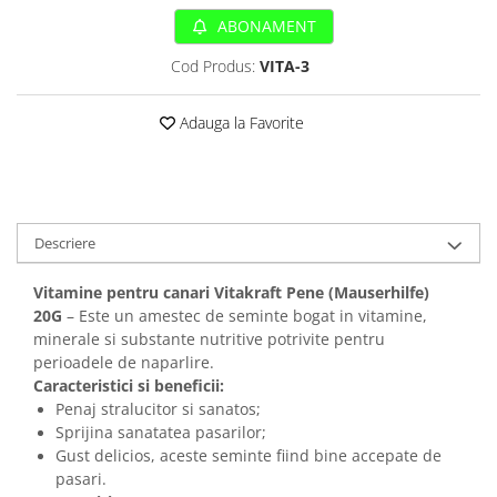
Sampoane si Balsamuri
Custi transport - Pisici
ABONAMENT
Servetele Umede
Jucarii Pisici
Covorase absorbante
Cod Produs:
VITA-3
Lese, Hamuri si Zgarzi
Curatare Ochi
Paturi, perne si cosuri pentru pisici
Igiena Catel
Adauga la Favorite
Recompense Delicioase
Igiena Interior
Perii si descalcitoare caini
Solutii Atractante si repelente
Descriere
Vitamine pentru canari Vitakraft Pene (Mauserhilfe)
20G
– Este un amestec de seminte bogat in vitamine,
minerale si substante nutritive potrivite pentru
perioadele de naparlire.
Caracteristici si beneficii:
Penaj stralucitor si sanatos;
Sprijina sanatatea pasarilor;
Gust delicios, aceste seminte fiind bine accepate de
pasari.