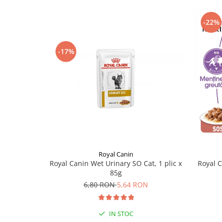
-22%
-17%
Royal Canin
Royal Canin Wet Urinary SO Cat, 1 plic x
Royal C
85g
6,80 RON
5,64 RON
IN STOC