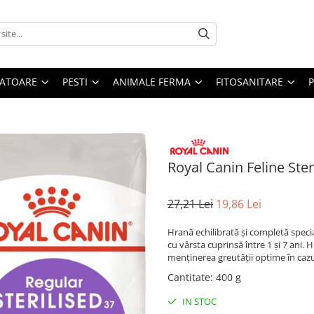
ATOARE
PESTI
ANIMALE FERMA
FITOSANITARE
Royal Canin Feline Ster
27,21 Lei
19,86 Lei
Hrană echilibrată și completă special
cu vârsta cuprinsă între 1 și 7 ani.
menținerea greutății optime în cazul 
Cantitate
:
400 g
IN STOC