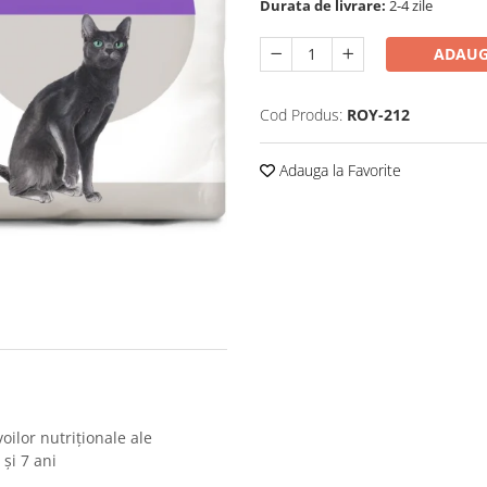
Durata de livrare:
2-4 zile
ADAUG
Cod Produs:
ROY-212
Adauga la Favorite
oilor nutriționale ale
 și 7 ani