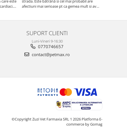
te
strada. Este bătrână si cel mai probabil are
niște pisicuti
cardiaci.
afectiuni mai serioase pt ca gemea mult si avea
scapat de puri
o tuse aproape permanenta. Acum tuseste
fost foarte e
foarte puțin si nu mai geme ceea ce ma face sa
cred ca se simte ma...
SUPORT CLIENTI
Luni-Vineri 9-16:30
0770746657
contact@petmax.ro
©Copyright Zuzi Vet Farmaxia SRL 1 2026
Platforma E-
commerce by Gomag