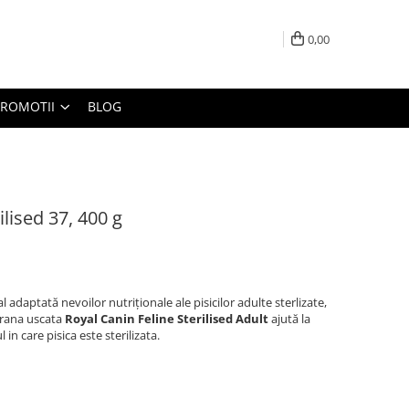
0,00
PROMOTII
BLOG
ilised 37, 400 g
 adaptată nevoilor nutriționale ale pisicilor adulte sterlizate,
 Hrana uscata
Royal Canin Feline Sterilised Adult
ajută la
in care pisica este sterilizata.