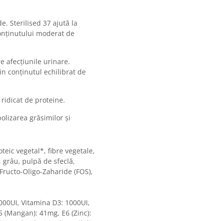
e. Sterilised 37 ajută la
conținutului moderat de
re afecțiunile urinare.
in conținutul echilibrat de
ridicat de proteine.
olizarea grăsimilor și
eic vegetal*, fibre vegetale,
 grâu, pulpă de sfeclă,
 Fructo-Oligo-Zaharide (FOS),
9000UI, Vitamina D3: 1000UI,
E5 (Mangan): 41mg, E6 (Zinc):