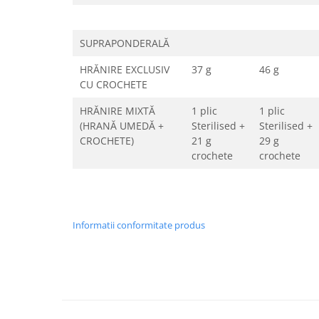
SUPRAPONDERALĂ
HRĂNIRE EXCLUSIV
37 g
46 g
CU CROCHETE
HRĂNIRE MIXTĂ
1 plic
1 plic
(HRANĂ UMEDĂ +
Sterilised +
Sterilised +
CROCHETE)
21 g
29 g
crochete
crochete
Informatii conformitate produs