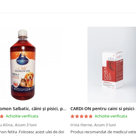
Ulei de Somon Salbatic, câini și pisici, piele si blană, BEST4PETS, 1l
CARDI-ON pentru caini si pisici
Achizitie verificata
Achizitie verificata
u Alina,
Acum 3 luni
Irina Herne,
Acum 3 luni
on fetita .Folosesc acest ulei de doi
Produs recomandat de medicul vetet