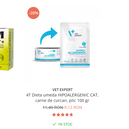
-20%
-23%
VET EXPERT
4T Dieta umeda HIPOALERGENIC CAT,
Nisip Pisi
carne de curcan, plic 100 gr
3
11,40 RON
9,12 RON
IN STOC