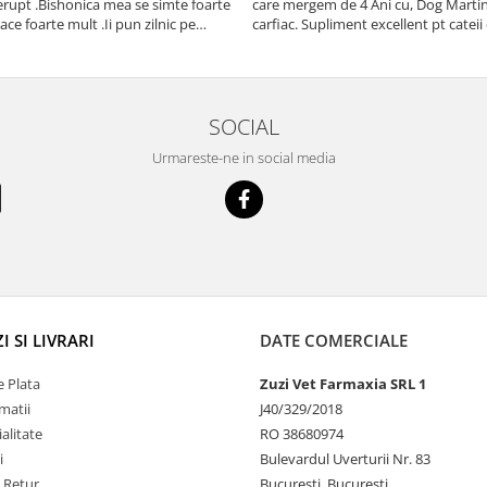
erupt .Bishonica mea se simte foarte
care mergem de 4 Ani cu, Dog Martin care es
place foarte mult .Ii pun zilnic pe
carfiac. Supliment excellent pt cateii 
adora .Deja sunt la a treia comanda
Sanatate tuturor !
cu mult drag !
SOCIAL
Urmareste-ne in social media
 SI LIVRARI
DATE COMERCIALE
 Plata
Zuzi Vet Farmaxia SRL 1
matii
J40/329/2018
alitate
RO 38680974
i
Bulevardul Uverturii Nr. 83
e Retur
Bucuresti, Bucuresti