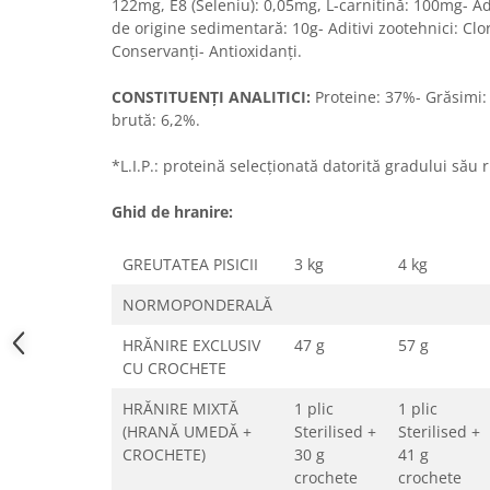
122mg, E8 (Seleniu): 0,05mg, L-carnitină: 100mg- Adit
de origine sedimentară: 10g- Aditivi zootehnici: Cl
Conservanţi- Antioxidanţi.
CONSTITUENŢI ANALITICI:
Proteine: 37%- Grăsimi:
brută: 6,2%.
*L.I.P.: proteină selecţionată datorită gradului său r
Ghid de hranire:
GREUTATEA PISICII
3 kg
4 kg
NORMOPONDERALĂ
HRĂNIRE EXCLUSIV
47 g
57 g
CU CROCHETE
HRĂNIRE MIXTĂ
1 plic
1 plic
(HRANĂ UMEDĂ +
Sterilised +
Sterilised +
CROCHETE)
30 g
41 g
crochete
crochete