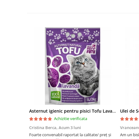
Asternut igienic pentru pisici Tofu Lavanda, Mon Petit 5 l
Achizitie verificata
Cristina Berca,
Acum 3 luni
Vrancean
Foarte convenabil raportat la calitate/ preț și
Am un bish