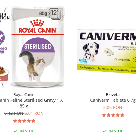
Royal Canin
Bioveta
anin Feline Sterilised Gravy 1 X
Caniverm Tablete 0,7g
85 g
3,06 RON
6,42 RON
5,01 RON
IN STOC
IN STOC