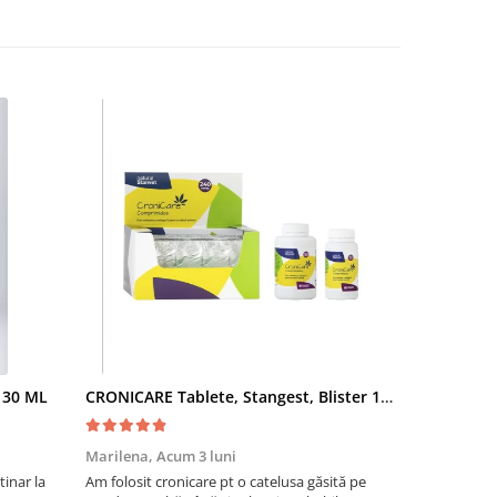
- 30 ML
CRONICARE Tablete, Stangest, Blister 10 tabs
Fypryst Co
Marilena,
Acum 3 luni
Florentina 
inar la
Am folosit cronicare pt o catelusa găsită pe
Eu sunt foar