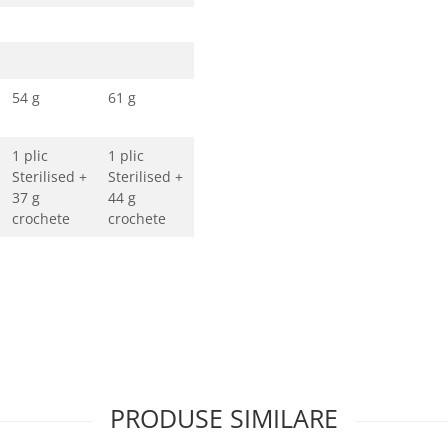
54 g
61 g
1 plic
1 plic
Sterilised +
Sterilised +
37 g
44 g
crochete
crochete
PRODUSE SIMILARE