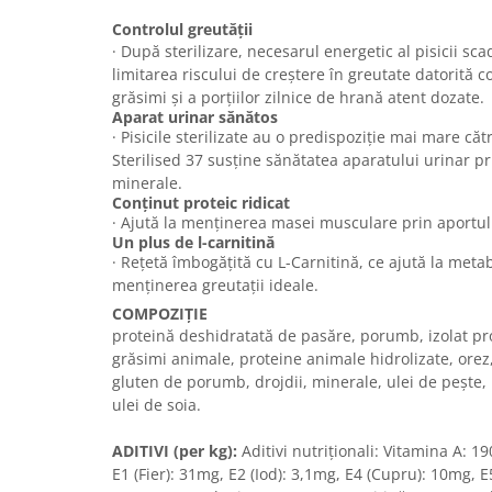
Sampoane si Balsamuri
Custi transport - Pisici
Controlul greutății
Servetele Umede
· După sterilizare, necesarul energetic al pisicii scad
Jucarii Pisici
Covorase absorbante
limitarea riscului de creștere în greutate datorită 
Lese, Hamuri si Zgarzi
Curatare Ochi
grăsimi și a porțiilor zilnice de hrană atent dozate.
Paturi, perne si cosuri pentru pisici
Aparat urinar sănătos
Igiena Catel
· Pisicile sterilizate au o predispoziție mai mare căt
Recompense Delicioase
Igiena Interior
Sterilised 37 susține sănătatea aparatului urinar pr
Perii si descalcitoare caini
minerale.
Conținut proteic ridicat
Solutii Atractante si repelente
· Ajută la menţinerea masei musculare prin aportul 
Un plus de l-carnitină
· Rețetă îmbogățită cu L-Carnitină, ce ajută la metab
menținerea greutații ideale.
COMPOZIŢIE
proteină deshidratată de pasăre, porumb, izolat prot
grăsimi animale, proteine animale hidrolizate, orez,
gluten de porumb, drojdii, minerale, ulei de peşte,
ulei de soia.
ADITIVI (per kg):
Aditivi nutriţionali: Vitamina A: 1
E1 (Fier): 31mg, E2 (Iod): 3,1mg, E4 (Cupru): 10mg, 