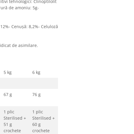
ivi tehnologici: Clinoptilolit
orură de amoniu: 5g-
 12%- Cenuşă: 8,2%- Celuloză
idicat de asimilare.
5 kg
6 kg
67 g
76 g
1 plic
1 plic
Sterilised +
Sterilised +
51 g
60 g
crochete
crochete