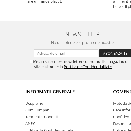
are un miros plăcut.
ani neintr
bine si ii 
bobite il 
recomand 
NEWSLETTER
Nu rata ofertele si promotiile noastre
Vreau sa primesc newsletter cu promotiile magazinului.
Afla mai multe in
Politica de Confidentialitate
INFORMATII GENERALE
COMENZI
Despre noi
Metode de
Cum Cumpar
Cere Infor
Termeni si Conditii
Confidenti
ANPC
Despre no
Politica de Confidentialitate
Politica d