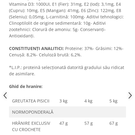
Vitamina D3: 1000UI, E1 (Fier): 31mg, E2 (Iod): 3,1mg, E4
(Cupru): 10mg, E5 (Mangan): 41mg, E6 (Zinc): 122mg, E8
(Seleniu): 0,05mg, L-carnitină: 100mg- Aditivi tehnologici:
Clinoptilolit de origine sedimentară: 10g- Aditivi
zootehnici: Clorură de amoniu: 5g- Conservanţi-
Antioxidanţi.
CONSTITUENŢI ANALITICI:
Proteine: 37%- Grăsimi: 12%-
Cenuşă: 8,2%- Celuloză brută: 6,2%.
*L.I.P.: proteină selecţionată datorită gradului său ridicat
de asimilare.
Ghid de hranire:
GREUTATEA PISICII
3 kg
4 kg
5 kg
NORMOPONDERALĂ
HRĂNIRE EXCLUSIV
47 g
57 g
67 g
CU CROCHETE