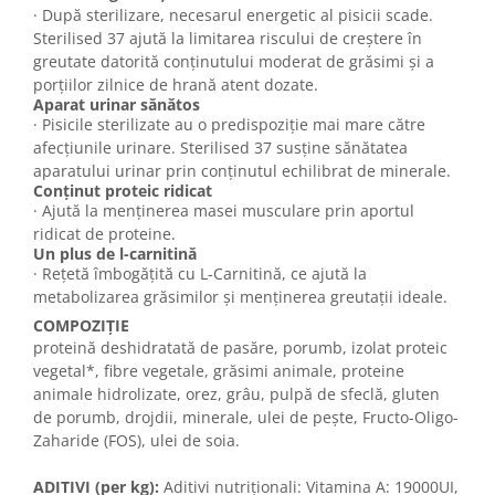
· După sterilizare, necesarul energetic al pisicii scade.
Sterilised 37 ajută la limitarea riscului de creștere în
greutate datorită conținutului moderat de grăsimi și a
porțiilor zilnice de hrană atent dozate.
Aparat urinar sănătos
· Pisicile sterilizate au o predispoziție mai mare către
afecțiunile urinare. Sterilised 37 susține sănătatea
aparatului urinar prin conținutul echilibrat de minerale.
Conținut proteic ridicat
· Ajută la menţinerea masei musculare prin aportul
ridicat de proteine.
Un plus de l-carnitină
· Rețetă îmbogățită cu L-Carnitină, ce ajută la
metabolizarea grăsimilor și menținerea greutații ideale.
COMPOZIŢIE
proteină deshidratată de pasăre, porumb, izolat proteic
vegetal*, fibre vegetale, grăsimi animale, proteine
animale hidrolizate, orez, grâu, pulpă de sfeclă, gluten
de porumb, drojdii, minerale, ulei de peşte, Fructo-Oligo-
Zaharide (FOS), ulei de soia.
ADITIVI (per kg):
Aditivi nutriţionali: Vitamina A: 19000UI,