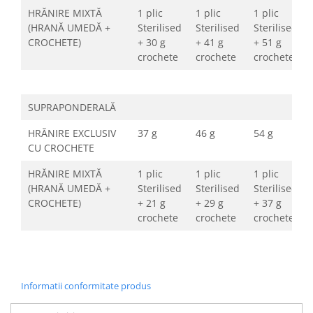
HRĂNIRE MIXTĂ
1 plic
1 plic
1 plic
(HRANĂ UMEDĂ +
Sterilised
Sterilised
Sterilised
CROCHETE)
+ 30 g
+ 41 g
+ 51 g
crochete
crochete
crochete
SUPRAPONDERALĂ
HRĂNIRE EXCLUSIV
37 g
46 g
54 g
CU CROCHETE
HRĂNIRE MIXTĂ
1 plic
1 plic
1 plic
(HRANĂ UMEDĂ +
Sterilised
Sterilised
Sterilised
CROCHETE)
+ 21 g
+ 29 g
+ 37 g
crochete
crochete
crochete
Informatii conformitate produs