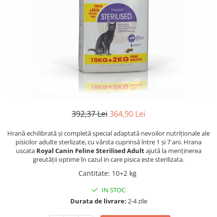
Antiparazitare interne si externe
Antiparazitare interne si externe
Articulatii
Articulatii
Diverse caini
Diverse pisici
ORL Caini
ORL Pisici
Suplimente nutritive, vitamine
Suplimente nutritive, vitamine
Lapte Caini
Igiena si ingrijire pisici
Hrana economica caini
Asternut litiera / Nisip / Silicat
Curatare Ochi
Accesorii caini
392,37 Lei
364,90 Lei
Igiena Interior
Botnite
Igiena Pisici
Castroane si boluri pentru apa si
Hrană echilibrată și completă special adaptată nevoilor nutriționale ale
Perii si descalcitoare pisici
mancare
pisicilor adulte sterlizate, cu vârsta cuprinsă între 1 și 7 ani. Hrana
uscata
Royal Canin Feline Sterilised Adult
ajută la menținerea
Sampoane si Balsamuri
Custi transport - Caini
greutății optime în cazul in care pisica este sterilizata.
Solutii Atractante si repelente
Hamuri, Lese si Zgarzi
Cantitate
:
10+2 kg
Accesorii Pisici
Jucarii caini
IN STOC
Paturi, perne si cosuri pentru caini
Ansambluri de joaca, sisaluri
Durata de livrare:
2-4 zile
Igiena si ingrijire caini
Castroane si boluri pentru apa si
mancare