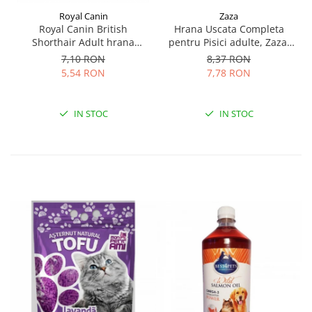
Zaza
Royal Canin
Hrana Uscata Completa
Royal Canin British
pentru Pisici adulte, Zaza,
Shorthair Adult hrana
Pui, 1 kg
umeda pisica (in sos), 1 x 85
8,37 RON
7,10 RON
g
7,78 RON
5,54 RON
IN STOC
IN STOC