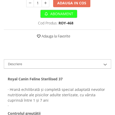
Sampoane si Balsamuri
ADAUGA IN COS
Custi transport - Pisici
Servetele Umede
Jucarii Pisici
ABONAMENT
Covorase absorbante
Lese, Hamuri si Zgarzi
Curatare Ochi
Cod Produs:
ROY-468
Paturi, perne si cosuri pentru pisici
Igiena Catel
Recompense Delicioase
Igiena Interior
Adauga la Favorite
Perii si descalcitoare caini
Solutii Atractante si repelente
Descriere
Royal Canin Feline Sterilised 37
· Hrană echilibrată și completă special adaptată nevoilor
nutriționale ale pisicilor adulte sterlizate, cu vârsta
cuprinsă între 1 și 7 ani
·
Controlul greutății