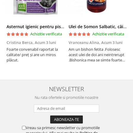
Asternut igienic pentru pisici Tofu Lavanda, Mon Petit 5 l
Ulei de Somon Salbatic, câini și pisici, piele si blană, BEST4PETS, 1l
Achizitie verificata
Achizitie verificata
Cristina Berca,
Acum 3 luni
Vranceanu Alina,
Acum 3 luni
I
Foarte convenabil raportat la
Am un bishon fetita .Folosesc
P
calitate/ preț și are un miros
acest ulei de doi ani neintrerupt
v
plăcut.
.Bishonica mea se simte foarte
An
bine si ii place foarte mult .Ii pun
c
zilnic pe bobite il adora .Deja
c
sunt la a treia comanda
recomand cu mult drag !
NEWSLETTER
Nu rata ofertele si promotiile noastre
Vreau sa primesc newsletter cu promotiile
magazinului. Afla mai multe in
Politica de