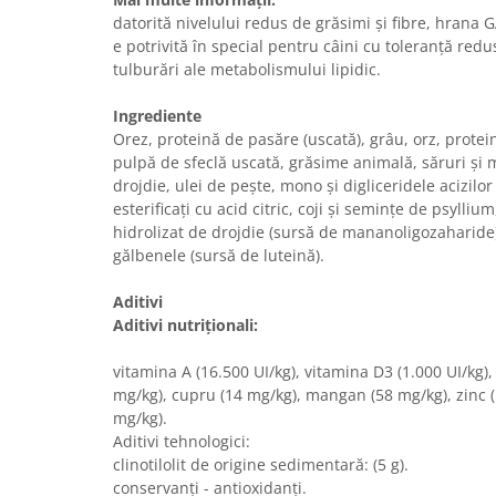
datorită nivelului redus de grăsimi și fibre, hra
e potrivită în special pentru câini cu toleranță redu
tulburări ale metabolismului lipidic.
Ingrediente
Orez, proteină de pasăre (uscată), grâu, orz, protei
pulpă de sfeclă uscată, grăsime animală, săruri și
drojdie, ulei de pește, mono și digliceridele acizilor 
esterificați cu acid citric, coji și semințe de psylliu
hidrolizat de drojdie (sursă de mananoligozaharide) 
gălbenele (sursă de luteină).
Aditivi
Aditivi nutriționali:
vitamina A (16.500 UI/kg), vitamina D3 (1.000 UI/kg), 
mg/kg), cupru (14 mg/kg), mangan (58 mg/kg), zinc (
mg/kg).
Aditivi tehnologici:
clinotilolit de origine sedimentară: (5 g).
conservanți - antioxidanți.