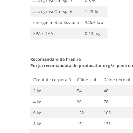
acizi graşi Omega-3
0.3 %
acizi graşi Omega-6
1.28 %
energie metabolizabilă
346.5 kcal
EPA / DHA
0.13 mg
Recomandare de hrănire
Porția recomandată de producător în g/zi pentru 
Greutate corporală
Câine slab
Câine normal
2 kg
54
46
4 kg
90
78
6 kg
122
105
8 kg
151
131