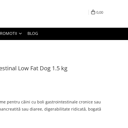
0,00
PROMOTII
BLOG
estinal Low Fat Dog 1.5 kg
me pentru câini cu boli gastrointestinale cronice sau
ncreatită sau diaree, digerabilitate ridicată, bogată