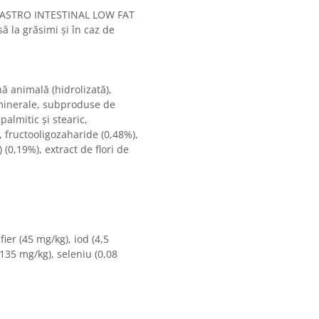
na GASTRO INTESTINAL LOW FAT
să la grăsimi și în caz de
nă animală (hidrolizată),
 minerale, subproduse de
palmitic și stearic,
m, fructooligozaharide (0,48%),
(0,19%), extract de flori de
fier (45 mg/kg), iod (4,5
135 mg/kg), seleniu (0,08