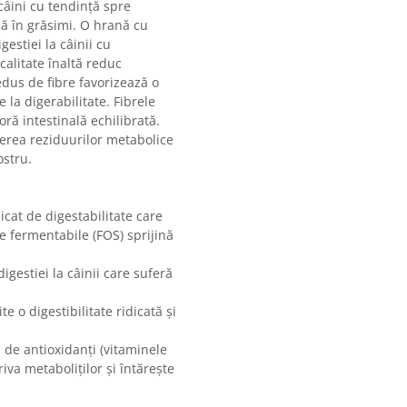
câini cu tendință spre
că în grăsimi. O hrană cu
estiei la câinii cu
calitate înaltă reduc
edus de fibre favorizează o
 la digerabilitate. Fibrele
oră intestinală echilibrată.
erea reziduurilor metabolice
ostru.
icat de digestabilitate care
e fermentabile (FOS) sprijină
igestiei la câinii care suferă
e o digestibilitate ridicată și
 de antioxidanți (vitaminele
riva metaboliților și întărește