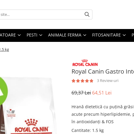
ATOARE
PESTI
ANIMALE FERMA
FITOSANITARE
1.5 kg
Royal Canin Gastro Int
3 Review-uri
69,37 Lei
64,51 Lei
Hrană dietetică cu puțină grăsi
acute precum hiperlipidemie, pa
în antioxidanți & FOS
Cantitate
:
1.5 kg