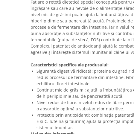
Sampoane si Balsamuri
Fat are o rețetă dietetică special concepută pentru 
Custi transport - Pisici
îngrășare sau care au nevoie de o alimentație săra
Servetele Umede
Jucarii Pisici
nivel mic de grăsimi poate ajuta la îmbunătățirea dig
Covorase absorbante
hiperlipidimie sau pancreatită acută. Proteinele de 
Lese, Hamuri si Zgarzi
Curatare Ochi
procesele de fermentare din intestine, iar nivelul r
Paturi, perne si cosuri pentru pisici
Igiena Catel
bună absorbție a substanțelor nutritive și contribuie
Recompense Delicioase
fermentabile (pulpa de sfecă, FOS) contribuie la o fl
Igiena Interior
Complexul patentat de antioxidanți ajută la combat
Perii si descalcitoare caini
agresive și întărește sistemul imunitar al câinelui v
Solutii Atractante si repelente
Caracteristici specifice ale produsului:
Siguranță digestivă ridicată: proteine cu grad rid
redus procesul de fermantare din intestine. Fibr
echilibrul florei intestinale.
Conținut mic de grăsimi: ajută la îmbunătățirea d
de hiperlipidimie sau de pancreatită acută.
Nivel redus de fibre: nivelul redus de fibre permit
o absorbție optimă a substanțelor nutritive.
Protecție prin antioxidanți: combinația patentată
E și C, luteina și taurina) ajută la protecția împot
sistemul imunitar.
Mai multe informații: