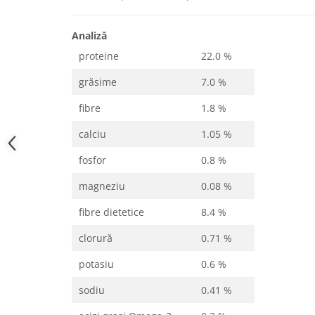
Analiză
proteine
22.0 %
grăsime
7.0 %
fibre
1.8 %
calciu
1.05 %
fosfor
0.8 %
magneziu
0.08 %
fibre dietetice
8.4 %
clorură
0.71 %
potasiu
0.6 %
sodiu
0.41 %