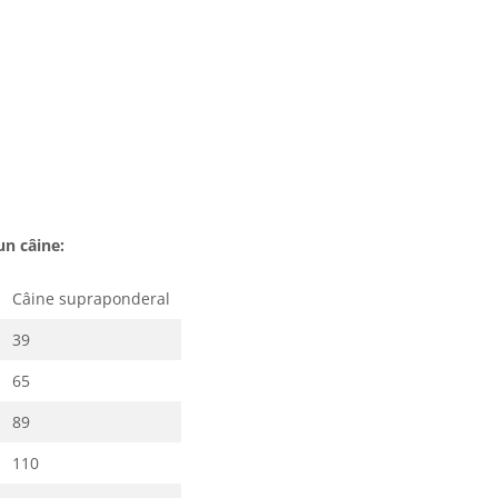
un câine:
Câine supraponderal
39
65
89
110