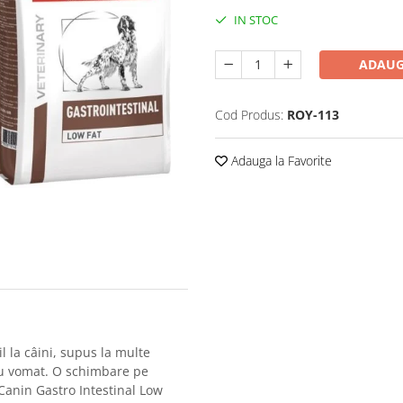
IN STOC
ADAUG
Cod Produs:
ROY-113
Adauga la Favorite
l la câini, supus la multe
sau vomat. O schimbare pe
 Canin Gastro Intestinal Low