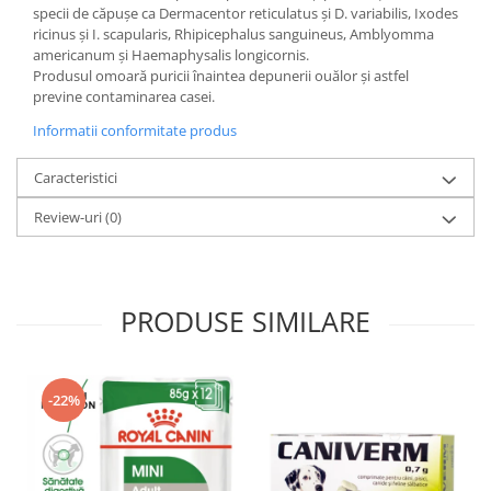
specii de căpuşe ca Dermacentor reticulatus şi D. variabilis, Ixodes
ricinus şi I. scapularis, Rhipicephalus sanguineus, Amblyomma
americanum şi Haemaphysalis longicornis.
Produsul omoară puricii înaintea depunerii ouălor şi astfel
previne contaminarea casei.
Informatii conformitate produs
Caracteristici
Review-uri
(0)
PRODUSE SIMILARE
-22%