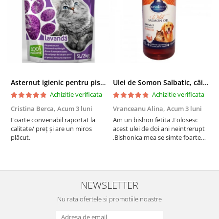
Asternut igienic pentru pisici Tofu Lavanda, Mon Petit 5 l
Ulei de Somon Salbatic, câini și pisici, piele si blană, BEST4PETS, 1l
Achizitie verificata
Achizitie verificata
Cristina Berca,
Acum 3 luni
Vranceanu Alina,
Acum 3 luni
I
Foarte convenabil raportat la
Am un bishon fetita .Folosesc
P
calitate/ preț și are un miros
acest ulei de doi ani neintrerupt
v
plăcut.
.Bishonica mea se simte foarte
An
bine si ii place foarte mult .Ii pun
c
zilnic pe bobite il adora .Deja
c
sunt la a treia comanda
recomand cu mult drag !
NEWSLETTER
Nu rata ofertele si promotiile noastre