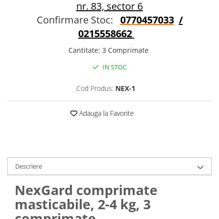
Sampoane si Balsamuri
nr. 83, sector 6
Custi transport - Pisici
Servetele Umede
Confirmare Stoc:
0770457033
/
Jucarii Pisici
Covorase absorbante
0215558662
Lese, Hamuri si Zgarzi
Curatare Ochi
Paturi, perne si cosuri pentru pisici
Cantitate
:
3 Comprimate
Igiena Catel
Recompense Delicioase
Igiena Interior
IN STOC
Perii si descalcitoare caini
Cod Produs:
NEX-1
Solutii Atractante si repelente
Adauga la Favorite
Descriere
NexGard comprimate
masticabile, 2-4 kg, 3
comprimate