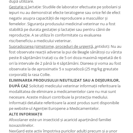
după utilizare.
Gestaţie şi l
actaţie: Studiile de laborator efectuate pe şobolani şi
iepuri nu au demonstrat efecte teratogene sau orice fel de efect
negativ asupra capacităţii de reproducere a masculilor şi
femelelor. Siguranţa produsului medicinal veterinar nu a fost
stabilită pe durata gestaţiei şi lactaţiei sau pentru câinii de
reproducţie. A se utiliza în conformitate cu evaluarea
risc/beneficiu a medicului veterinar.
Supradozarea (simptome, proceduri de urgenţă, a
ntidot): Nu au
fost observate reacţii adverse la pui de Beagle sănătoşi cu vârsta
peste 8 săptămâni trataţi cu de 5 ori doza maximă repetată de 6
ori la intervale de 2 până la 4 săptămâni. Diareea şi voma au fost
observate la de aproximativ 5 x supradoză (25 mg/kg greutate
corporală) la rasa Collie.
ELIMINAREA PRODUSULUI NEUTILIZAT SAU A DEŞEURILOR,
DUPĂ CAZ
Solicitaţi medicului veterinar informaţii referitoare la
modalitatea de eliminare a medicamentelor care nu mai sunt
necesare. Aceste măsuri contribuie la protecţia mediului.
Informaţii detaliate referitoare la acest produs sunt disponibile
pe website-ul Agenţiei Europene a Medicamentelor.
ALTE INFORMAŢII
Afoxolaner este un insecticid şi acaricid aparţinând familiei
isoxazolinelor.
NexGard este activ împotriva puricilor adulţi precum şi a unor