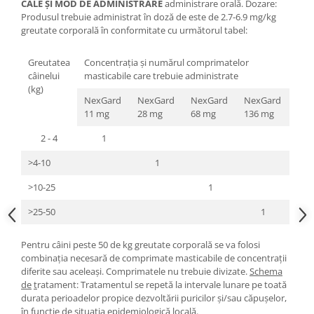
CALE ŞI MOD DE ADMINISTRARE
administrare orală. Dozare:
Produsul trebuie administrat în doză de este de 2.7-6.9 mg/kg
greutate corporală în conformitate cu următorul tabel:
Greutatea
Concentraţia şi numărul comprimatelor
câinelui
masticabile care trebuie administrate
(kg)
NexGard
NexGard
NexGard
NexGard
11 mg
28 mg
68 mg
136 mg
2 - 4
1
>4-10
1
>10-25
1
>25-50
1
Pentru câini peste 50 de kg greutate corporală se va folosi
combinaţia necesară de comprimate masticabile de concentraţii
diferite sau aceleaşi. Comprimatele nu trebuie divizate.
Schema
de
t
ratament: Tratamentul se repetă la intervale lunare pe toată
durata perioadelor propice dezvoltării puricilor şi/sau căpuşelor,
în funcţie de situaţia epidemiologică locală.