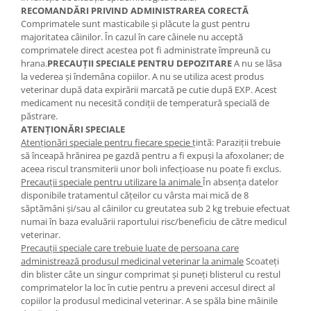
RECOMANDĂRI PRIVIND ADMINISTRAREA CORECTĂ
Comprimatele sunt masticabile şi plăcute la gust pentru
majoritatea câinilor. În cazul în care câinele nu acceptă
comprimatele direct acestea pot fi administrate împreună cu
hrana.
PRECAUŢII
SPECIALE PENTRU DEPOZITARE
A nu se lăsa
la vederea şi îndemâna copiilor. A nu se utiliza acest produs
veterinar după data expirării marcată pe cutie după EXP. Acest
medicament nu necesită condiţii de temperatură specială de
păstrare.
ATENŢIONĂRI SPECIALE
Atenţionări speciale pentru fiecare specie ţ
intă: Paraziţii trebuie
să înceapă hrănirea pe gazdă pentru a fi expuşi la afoxolaner; de
aceea riscul transmiterii unor boli infecţioase nu poate fi exclus.
Precauţii speciale pentru utilizare la animale
În absenţa datelor
disponibile tratamentul căţeilor cu vârsta mai mică de 8
săptămâni şi/sau al câinilor cu greutatea sub 2 kg trebuie efectuat
numai în baza evaluării raportului risc/beneficiu de către medicul
veterinar.
Precauţii speciale care trebuie luate de persoana care
administrează produsul medicinal veterinar la animale
Scoateţi
din blister câte un singur comprimat şi puneţi blisterul cu restul
comprimatelor la loc în cutie pentru a preveni accesul direct al
copiilor la produsul medicinal veterinar. A se spăla bine mâinile