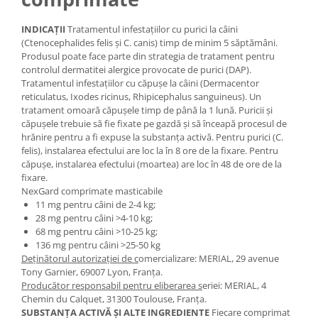
INDICAŢII
Tratamentul infestaţiilor cu purici la câini
(Ctenocephalides felis şi C. canis) timp de minim 5 săptămâni.
Produsul poate face parte din strategia de tratament pentru
controlul dermatitei alergice provocate de purici (DAP).
Tratamentul infestaţiilor cu căpuşe la câini (Dermacentor
reticulatus, Ixodes ricinus, Rhipicephalus sanguineus). Un
tratament omoară căpuşele timp de până la 1 lună. Puricii şi
căpuşele trebuie să fie fixate pe gazdă şi să înceapă procesul de
hrănire pentru a fi expuse la substanţa activă. Pentru purici (C.
felis), instalarea efectului are loc la în 8 ore de la fixare. Pentru
căpuşe, instalarea efectului (moartea) are loc în 48 de ore de la
fixare.
NexGard comprimate masticabile
11 mg pentru câini de 2-4 kg;
28 mg pentru câini >4-10 kg;
68 mg pentru câini >10-25 kg;
136 mg pentru câini >25-50 kg
Deţinătorul autorizaţiei de c
omercializare: MERIAL, 29 avenue
Tony Garnier, 69007 Lyon, Franța.
Producător responsabil pentru eliberarea s
eriei: MERIAL, 4
Chemin du Calquet, 31300 Toulouse, Franţa.
SUBSTANŢA ACTIVĂ ŞI ALTE INGREDIENTE
Fiecare comprimat