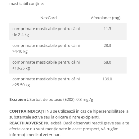
masticabil conţine:
NexGard
Afoxolaner (mg)
comprimate masticabile pentru câini
11.3
de 2-4 kg
comprimate masticabile pentru câini
28.3
>4-10 kg
comprimate masticabile pentru câini
68.0
>10-25 kg
comprimate masticabile pentru câini
136.0
>25-50 kg
Excipient:
Sorbat de potasiu (E202): 0.3 mg /g
CONTRAINDICAŢII
Nu se utilizează în caz de hipersensibilitate la
substanţele active sau la oricare dintre excipienţi.
REACŢII ADVERSE
Nu există. Dacă observaţi reacţii grave sau alte
efecte care nu sunt menţionate în acest prospect, vă rugăm
informaţi medicul veterinar.