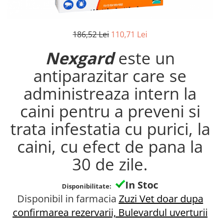
Antiparazitare interne si externe
Antiparazitare interne si externe
Articulatii
Articulatii
186,52 Lei
110,71 Lei
Diverse caini
Diverse pisici
ORL Caini
ORL Pisici
Nexgard
este un
Suplimente nutritive, vitamine
Suplimente nutritive, vitamine
antiparazitar care se
Lapte Caini
Igiena si ingrijire pisici
administreaza intern la
Hrana economica caini
Asternut litiera / Nisip / Silicat
Curatare Ochi
caini pentru a preveni si
Accesorii caini
Igiena Interior
Botnite
trata infestatia cu purici, la
Igiena Pisici
Castroane si boluri pentru apa si
caini, cu efect de pana la
Perii si descalcitoare pisici
mancare
Sampoane si Balsamuri
Custi transport - Caini
30 de zile.
Solutii Atractante si repelente
Hamuri, Lese si Zgarzi
Accesorii Pisici
Jucarii caini
In Stoc
Disponibilitate:
Paturi, perne si cosuri pentru caini
Ansambluri de joaca, sisaluri
Disponibil in farmacia
Zuzi Vet doar dupa
Igiena si ingrijire caini
Castroane si boluri pentru apa si
confirmarea rezervarii, Bulevardul uverturii
mancare