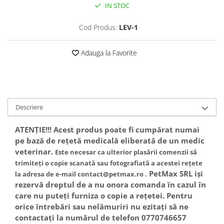
Sampoane si Balsamuri
IN STOC
Custi transport - Pisici
Servetele Umede
Jucarii Pisici
Cod Produs:
LEV-1
Covorase absorbante
Lese, Hamuri si Zgarzi
Curatare Ochi
Paturi, perne si cosuri pentru pisici
Adauga la Favorite
Igiena Catel
Recompense Delicioase
Igiena Interior
Perii si descalcitoare caini
Solutii Atractante si repelente
Descriere
ATENȚIE!!!
Acest produs poate fi cumpărat numai
pe bază de rețetă medicală eliberată de un medic
veterinar.
Este necesar ca ulterior plasării comenzii să
trimiteți o copie scanată sau fotografiată a acestei rețete
PetMax SRL iși
la adresa de e-mail contact@petmax.ro .
rezervă dreptul de a nu onora comanda în cazul în
care nu puteți furniza o copie a rețetei. Pentru
orice întrebări sau nelămuriri nu ezitați să ne
contactați la numărul de telefon 0770746657