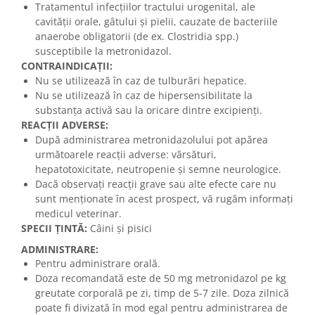
Tratamentul infecțiilor tractului urogenital, ale
cavității orale, gâtului și pielii, cauzate de bacteriile
anaerobe obligatorii (de ex. Clostridia spp.)
susceptibile la metronidazol.
CONTRAINDICAŢII:
Nu se utilizează în caz de tulburări hepatice.
Nu se utilizează în caz de hipersensibilitate la
substanţa activă sau la oricare dintre excipienţi.
REACŢII ADVERSE:
După administrarea metronidazolului pot apărea
următoarele reacții adverse: vărsături,
hepatotoxicitate, neutropenie și semne neurologice.
Dacă observaţi reacţii grave sau alte efecte care nu
sunt menţionate în acest prospect, vă rugăm informaţi
medicul veterinar.
SPECII ŢINTĂ:
Câini și pisici
ADMINISTRARE:
Pentru administrare orală.
Doza recomandată este de 50 mg metronidazol pe kg
greutate corporală pe zi, timp de 5-7 zile. Doza zilnică
poate fi divizată în mod egal pentru administrarea de