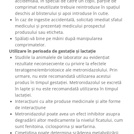
accidentală, în special de către un copil, părțile de
comprimat neutilizate trebuie reintroduse în spațiul
deschis al blisterului și apoi introduse în cutie.
În caz de ingestie accidentală, solicitaţi imediat sfatul
medicului şi prezentaţi medicului prospectul
produsului sau eticheta.
Spălați-vă bine pe mâini după manipularea
comprimatelor.
Utilizare în perioada de gestaţie și lactaţie
Studiile la animalele de laborator au evidențiat
rezultate neconsecvente cu privire la efectele
teratogene/embriotoxice ale metronidazolului. Prin
urmare, nu este recomandată utilizarea acestui
produs în timpul gestației. Metronidazolul se excretă
în lapte și nu este recomandată utilizarea în timpul
lactației.
Interacţiuni cu alte produse medicinale și alte forme
de interacţiune
Metronidazolul poate avea un efect inhibitor asupra
degradării altor medicamente la nivelul ficatului, cum
sunt fenitoina, ciclosporina și warfarina.
Cimetidina poate determina scăderea metabolizării