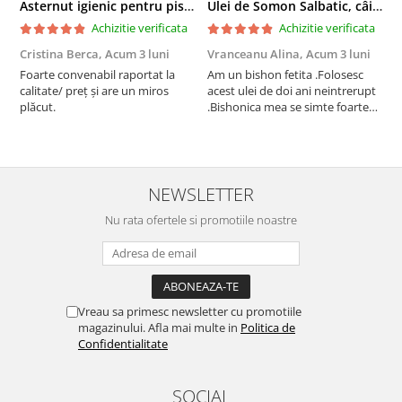
Asternut igienic pentru pisici Tofu Lavanda, Mon Petit 5 l
Ulei de Somon Salbatic, câini și pisici, piele si blană, BEST4PETS, 1l
Achizitie verificata
Achizitie verificata
Cristina Berca,
Acum 3 luni
Vranceanu Alina,
Acum 3 luni
I
Foarte convenabil raportat la
Am un bishon fetita .Folosesc
P
calitate/ preț și are un miros
acest ulei de doi ani neintrerupt
v
plăcut.
.Bishonica mea se simte foarte
An
bine si ii place foarte mult .Ii pun
c
zilnic pe bobite il adora .Deja
c
sunt la a treia comanda
recomand cu mult drag !
NEWSLETTER
Nu rata ofertele si promotiile noastre
Vreau sa primesc newsletter cu promotiile
magazinului. Afla mai multe in
Politica de
Confidentialitate
SOCIAL