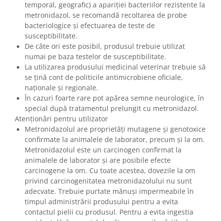
temporal, geografic) a apariției bacteriilor rezistente la
metronidazol, se recomandă recoltarea de probe
bacteriologice și efectuarea de teste de
susceptibilitate.
De câte ori este posibil, produsul trebuie utilizat
numai pe baza testelor de susceptibilitate.
La utilizarea produsului medicinal veterinar trebuie să
se ţină cont de politicile antimicrobiene oficiale,
naţionale şi regionale.
În cazuri foarte rare pot apărea semne neurologice, în
special după tratamentul prelungit cu metronidazol.
Atenţionări pentru utilizator
Metronidazolul are proprietăți mutagene și genotoxice
confirmate la animalele de laborator, precum și la om.
Metronidazolul este un carcinogen confirmat la
animalele de laborator și are posibile efecte
carcinogene la om. Cu toate acestea, dovezile la om
privind carcinogenitatea metronidazolului nu sunt
adecvate. Trebuie purtate mănuși impermeabile în
timpul administrării produsului pentru a evita
contactul pielii cu produsul. Pentru a evita ingestia