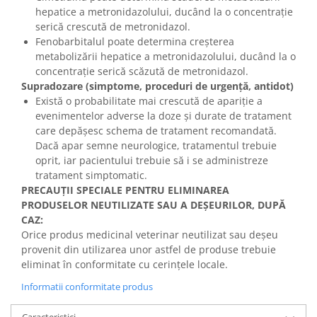
hepatice a metronidazolului, ducând la o concentrație
serică crescută de metronidazol.
Fenobarbitalul poate determina creșterea
metabolizării hepatice a metronidazolului, ducând la o
concentrație serică scăzută de metronidazol.
Supradozare (simptome, proceduri de urgenţă, antidot)
Există o probabilitate mai crescută de apariție a
evenimentelor adverse la doze și durate de tratament
care depășesc schema de tratament recomandată.
Dacă apar semne neurologice, tratamentul trebuie
oprit, iar pacientului trebuie să i se administreze
tratament simptomatic.
PRECAUŢII SPECIALE PENTRU ELIMINAREA
PRODUSELOR NEUTILIZATE SAU A DEŞEURILOR, DUPĂ
CAZ:
Orice produs medicinal veterinar neutilizat sau deşeu
provenit din utilizarea unor astfel de produse trebuie
eliminat în conformitate cu cerinţele locale.
Informatii conformitate produs
Caracteristici