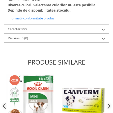
Sampoane si Balsamuri
Diverse culori. Selectarea culorilor nu este posibila.
Custi transport - Pisici
Servetele Umede
Depinde de disponibilitatea stocului.
Jucarii Pisici
Covorase absorbante
Informatii conformitate produs
Lese, Hamuri si Zgarzi
Curatare Ochi
Paturi, perne si cosuri pentru pisici
Igiena Catel
Caracteristici
Recompense Delicioase
Igiena Interior
Review-uri
(0)
Perii si descalcitoare caini
Solutii Atractante si repelente
PRODUSE SIMILARE
-22%