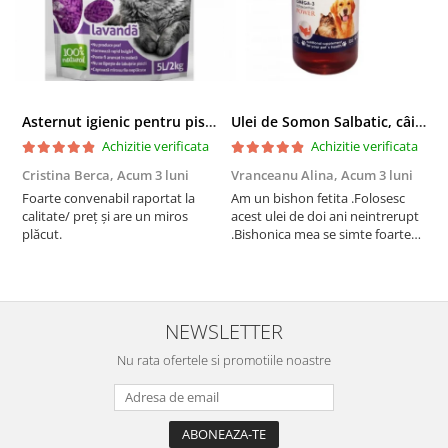
Asternut igienic pentru pisici Tofu Lavanda, Mon Petit 5 l
Ulei de Somon Salbatic, câini și pisici, piele si blană, BEST4PETS, 1l
Achizitie verificata
Achizitie verificata
Cristina Berca,
Acum 3 luni
Vranceanu Alina,
Acum 3 luni
I
Foarte convenabil raportat la
Am un bishon fetita .Folosesc
P
calitate/ preț și are un miros
acest ulei de doi ani neintrerupt
v
plăcut.
.Bishonica mea se simte foarte
An
bine si ii place foarte mult .Ii pun
c
zilnic pe bobite il adora .Deja
c
sunt la a treia comanda
recomand cu mult drag !
NEWSLETTER
Nu rata ofertele si promotiile noastre