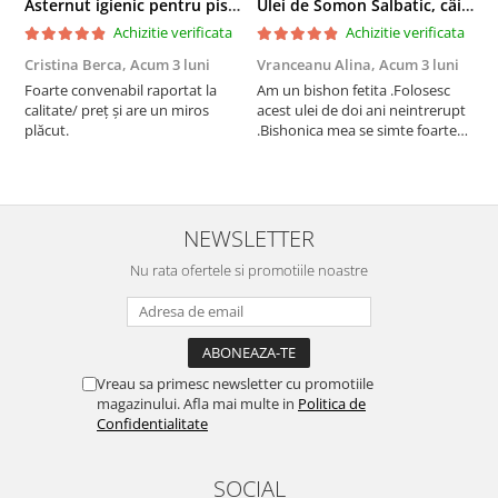
Asternut igienic pentru pisici Tofu Lavanda, Mon Petit 5 l
Ulei de Somon Salbatic, câini și pisici, piele si blană, BEST4PETS, 1l
Achizitie verificata
Achizitie verificata
Cristina Berca,
Acum 3 luni
Vranceanu Alina,
Acum 3 luni
I
Foarte convenabil raportat la
Am un bishon fetita .Folosesc
P
calitate/ preț și are un miros
acest ulei de doi ani neintrerupt
v
plăcut.
.Bishonica mea se simte foarte
An
bine si ii place foarte mult .Ii pun
c
zilnic pe bobite il adora .Deja
c
sunt la a treia comanda
recomand cu mult drag !
NEWSLETTER
Nu rata ofertele si promotiile noastre
Vreau sa primesc newsletter cu promotiile
magazinului. Afla mai multe in
Politica de
Confidentialitate
SOCIAL