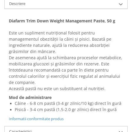
Sampoane si Balsamuri
Descriere
Custi transport - Pisici
Servetele Umede
Jucarii Pisici
Covorase absorbante
Diafarm Trim Down Weight Management Paste, 50 g
Lese, Hamuri si Zgarzi
Curatare Ochi
Paturi, perne si cosuri pentru pisici
Igiena Catel
Este un supliment nutrițional folosit pentru
Recompense Delicioase
managementul obezității la câini și pisici. Bazată pe
Igiena Interior
ingrediente naturale, ajută la reducerea absorbției
Perii si descalcitoare caini
grăsimilor din mâncare.
Solutii Atractante si repelente
De asemenea ajută la schimbarea proceselor metabolice,
mobilizarea glucozei și grăsimilor din rezerve. Este
întotdeauna recomandată ca parte în diete pentru
controlul caloriilor și exercițiul fizic regulat al animalului
de companie.
Această pastă nu este un substituent al nutriției.
Mod de administrare
Câine - 6-8 cm pastă (3-4 gr zilnic/10 kg) direct în gură
Pisică - 3-4 cm pastă (1,5-2.0 gr zilnic) direct în gură
Informatii conformitate produs
Caracteristici