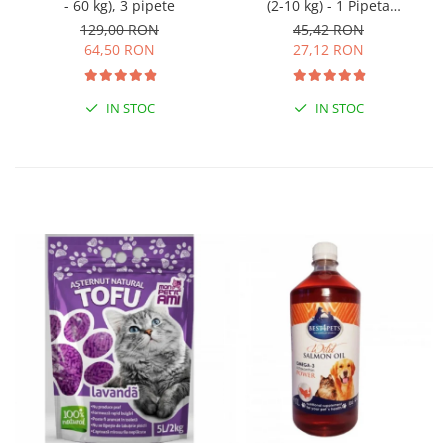
- 60 kg), 3 pipete
(2-10 kg) - 1 Pipeta
Antiparazitara (fipronil)
129,00 RON
45,42 RON
64,50 RON
27,12 RON
IN STOC
IN STOC