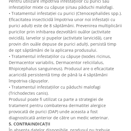
Pentru utilizare împotriva infestațiilor cu purici sau
infestațiilor mixte cu căpușe și/sau păduchi malofagi.
• Tratamentul infestației cu purici (Ctenocephalides spp.).
Eficacitatea insecticidă împotriva unor noi infestații cu
purici adulți este de 8 săptămâni. Prevenirea multiplicării
puricilor prin inhibarea dezvoltării ouălor (activitate
ovicidă), larvelor și pupelor (activitate larvicidă), care
provin din ouăle depuse de purici adulți, persistă timp
de opt săptămâni de la aplicarea produsului.
• Tratamentul infestațiilor cu căpușe (Ixodes ricinus,
Dermacentor variabilis, Dermacentor reliciilalus,
Rhipicephalus sanguineus). Produsul are o eficacitate
acaricidă persistentă timp de până la 4 săptămâni
împotriva căpușelor.
• Tratamentul infestațiilor cu păduchi malofagi
(Trichodectes canis).
Produsul poate fi utilizat ca parte a strategiei de
tratament pentru combaterea dermatitei alergice
provocată de purici (DAP) unde aceasta a fost
diagnosticată anterior de către un medic veterinar.
5. CONTRAINDICAȚII
În absența datelor disponibile, produsul nu trebuie