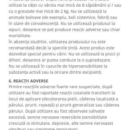
utilizat la căței cu vârsta mai mică de 8 săptămâni și / sau
cu o greutate mai mică de 2 kg. Nu se utilizează la
animale bolnave (de exemplu, boli sistemice, febră) sau
în stare de convalescență. Nu se utilizează produsul la
iepuri, deoarece se pot produce reacții adverse sau chiar
mortalitate.
În absența studiilor, utilizarea produsului nu este
recomandată decât la speciile țintă. Acest produs este
dezvoltat special pentru câini. Nu se utilizează la pisici și
dihori, deoarece ar putea conduce la o supradozare.
Nu se utilizează în cazurile de hipersensibilitate la
substanța activă sau la oricare dintre excipienți.
6. REACȚII ADVERSE
Printre reacțiile adverse foarte rare suspectate, după
utilizare au fost raportate reacții cutanate tranzitorii la
locul de aplicare (decolorarea pielii, căderea localizată a
părului, prurit. roșeață) și prurit generalizat sau căderea
părului. După utilizare au fost observate salivație
excesivă, semne nervoase reversibile (sensibilitate
crescută Ia stimulare, depresie, alte semne nervoase)
vărsături sau simptome respiratorii.