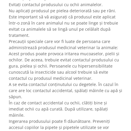
Evitați contactul produsului cu ochii animalelor.
Nu aplicați produsul pe pielea deteriorată sau pe răni.
Este important să vă asigurați că produsul este aplicat
într-o zonă în care animalul nu se poate linge și trebuie
evitat ca animalele să se lingă unul pe celălalt după
tratament.
Precauții speciale care vor fi luate de persoana care
administrează produsul medicinal veterinar la animale:
Acest produs poate provoca iritarea mucoaselor, pielii și
ochilor. De aceea, trebuie evitat contactul produsului cu
gura, pielea și ochii. Persoanele cu hipersensibilitate
cunoscută la insecticide sau alcool trebuie să evite
contactul cu produsul medicinal veterinar.
A se evita contactul conținutului cu degetele. În cazul în
care are loc contactul accidental, spălați mâinile cu apă și
săpun.
În caz de contact accidental cu ochii, clătiți bine și
imediat ochii cu apă curată. După utilizare, spălați
mâinile.
Ingerarea produsului poate fi dăunătoare. Preveniți
accesul copiilor la pipete și pipetele utilizate se vor