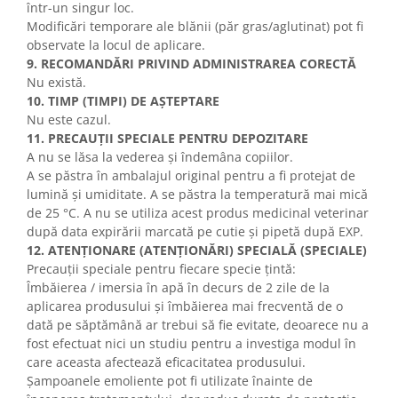
într-un singur loc.
Modificări temporare ale blănii (păr gras/aglutinat) pot fi
observate la locul de aplicare.
9. RECOMANDĂRI PRIVIND ADMINISTRAREA CORECTĂ
Nu există.
10. TIMP (TIMPI) DE AȘTEPTARE
Nu este cazul.
11. PRECAUȚII SPECIALE PENTRU DEPOZITARE
A nu se lăsa la vederea și îndemâna copiilor.
A se păstra în ambalajul original pentru a fi protejat de
lumină și umiditate. A se păstra la temperatură mai mică
de 25 °C. A nu se utiliza acest produs medicinal veterinar
după data expirării marcată pe cutie și pipetă după EXP.
12. ATENȚIONARE (ATENȚIONĂRI) SPECIALĂ (SPECIALE)
Precauții speciale pentru fiecare specie țintă:
Îmbăierea / imersia în apă în decurs de 2 zile de la
aplicarea produsului și îmbăierea mai frecventă de o
dată pe săptămână ar trebui să fie evitate, deoarece nu a
fost efectuat nici un studiu pentru a investiga modul în
care aceasta afectează eficacitatea produsului.
Șampoanele emoliente pot fi utilizate înainte de