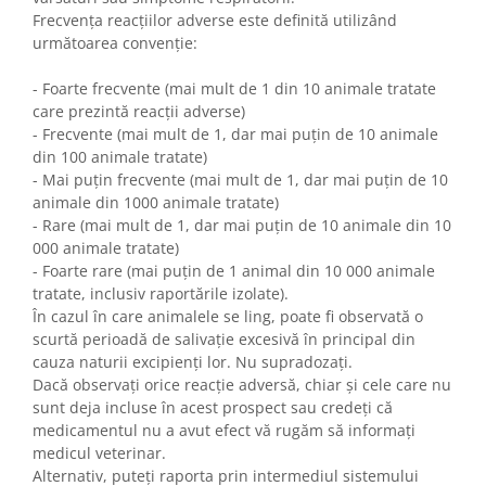
Frecvența reacțiilor adverse este definită utilizând
următoarea convenție:
- Foarte frecvente (mai mult de 1 din 10 animale tratate
care prezintă reacții adverse)
- Frecvente (mai mult de 1, dar mai puțin de 10 animale
din 100 animale tratate)
- Mai puțin frecvente (mai mult de 1, dar mai puțin de 10
animale din 1000 animale tratate)
- Rare (mai mult de 1, dar mai puțin de 10 animale din 10
000 animale tratate)
- Foarte rare (mai puțin de 1 animal din 10 000 animale
tratate, inclusiv raportările izolate).
În cazul în care animalele se ling, poate fi observată o
scurtă perioadă de salivație excesivă în principal din
cauza naturii excipienți lor. Nu supradozați.
Dacă observați orice reacție adversă, chiar și cele care nu
sunt deja incluse în acest prospect sau credeți că
medicamentul nu a avut efect vă rugăm să informați
medicul veterinar.
Alternativ, puteți raporta prin intermediul sistemului