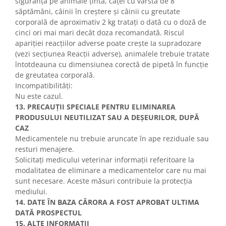
siguranță pe animale țintă, căței cu vârsta de 8
săptămâni, câinii în creștere și câinii cu greutate
corporală de aproximativ 2 kg tratați o dată cu o doză de
cinci ori mai mari decât doza recomandată. Riscul
apariției reacțiilor adverse poate crește Ia supradozare
(vezi secțiunea Reacții adverse), animalele trebuie tratate
întotdeauna cu dimensiunea corectă de pipetă în funcție
de greutatea corporală.
Incompatibilități:
Nu este cazul.
13. PRECAUȚII SPECIALE PENTRU ELIMINAREA
PRODUSULUI NEUTILIZAT SAU A DEȘEURILOR, DUPĂ
CAZ
Medicamentele nu trebuie aruncate în ape reziduale sau
resturi menajere.
Solicitați medicului veterinar informații referitoare la
modalitatea de eliminare a medicamentelor care nu mai
sunt necesare. Aceste măsuri contribuie la protecția
mediului.
14. DATE ÎN BAZA CĂRORA A FOST APROBAT ULTIMA
DATĂ PROSPECTUL
15. ALTE INFORMAȚII