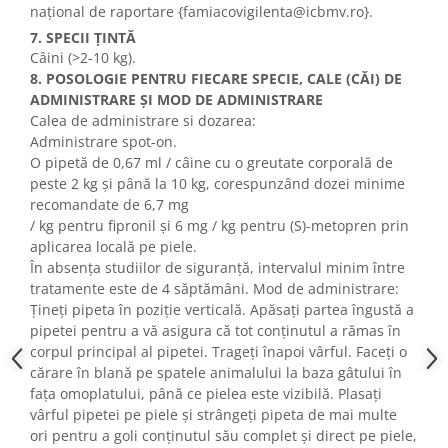
național de raportare {famiacovigilenta@icbmv.ro}.
7. SPECII ȚINTĂ
Câini (>2-10 kg).
8. POSOLOGIE PENTRU FIECARE SPECIE, CALE (CĂI) DE
ADMINISTRARE ȘI MOD DE ADMINISTRARE
Calea de administrare si dozarea:
Administrare spot-on.
O pipetă de 0,67 ml / câine cu o greutate corporală de
peste 2 kg și până la 10 kg, corespunzând dozei minime
recomandate de 6,7 mg
/ kg pentru fipronil și 6 mg / kg pentru (S)-metopren prin
aplicarea locală pe piele.
În absența studiilor de siguranță, intervalul minim între
tratamente este de 4 săptămâni. Mod de administrare:
Țineți pipeta în poziție verticală. Apăsați partea îngustă a
pipetei pentru a vă asigura că tot conținutul a rămas în
corpul principal al pipetei. Trageți înapoi vârful. Faceți o
cărare în blană pe spatele animalului la baza gâtului în
fața omoplatului, până ce pielea este vizibilă. Plasați
vârful pipetei pe piele și strângeți pipeta de mai multe
ori pentru a goli conținutul său complet și direct pe piele,