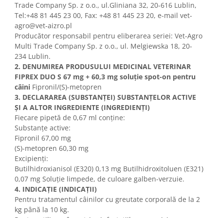
Trade Company Sp. z o.o., ul.Gliniana 32, 20-616 Lublin,
Tel:+48 81 445 23 00, Fax: +48 81 445 23 20, e-mail vet-
agro@vet-aizro.pl
Producător responsabil pentru eliberarea seriei: Vet-Agro
Multi Trade Company Sp. z o.o., ul. Melgiewska 18, 20-
234 Lublin.
2. DENUMIREA PRODUSULUI MEDICINAL VETERINAR
FIPREX DUO S 67 mg + 60,3 mg soluție spot-on pentru
câini
Fipronil/(S)-metopren
3. DECLARAREA (SUBSTANȚEI) SUBSTANȚELOR ACTIVE
ȘI A ALTOR INGREDIENTE (INGREDIENȚI)
Fiecare pipetă de 0,67 ml conține:
Substanțe active:
Fipronil 67,00 mg
(S)-metopren 60,30 mg
Excipienți:
Butilhidroxianisol (E320) 0,13 mg Butilhidroxitoluen (E321)
0,07 mg Soluție limpede, de culoare galben-verzuie.
4. INDICAȚIE (INDICAȚII)
Pentru tratamentul câinilor cu greutate corporală de la 2
kg până la 10 kg.