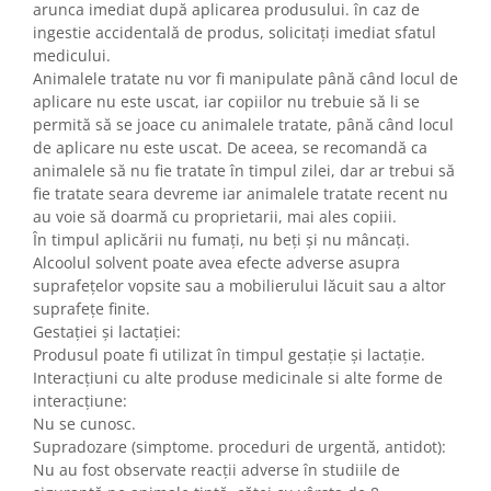
arunca imediat după aplicarea produsului. în caz de
ingestie accidentală de produs, solicitați imediat sfatul
medicului.
Animalele tratate nu vor fi manipulate până când locul de
aplicare nu este uscat, iar copiilor nu trebuie să li se
permită să se joace cu animalele tratate, până când locul
de aplicare nu este uscat. De aceea, se recomandă ca
animalele să nu fie tratate în timpul zilei, dar ar trebui să
fie tratate seara devreme iar animalele tratate recent nu
au voie să doarmă cu proprietarii, mai ales copiii.
În timpul aplicării nu fumați, nu beți și nu mâncați.
Alcoolul solvent poate avea efecte adverse asupra
suprafețelor vopsite sau a mobilierului lăcuit sau a altor
suprafețe finite.
Gestației și lactației:
Produsul poate fi utilizat în timpul gestație și lactație.
Interacțiuni cu alte produse medicinale si alte forme de
interacțiune:
Nu se cunosc.
Supradozare (simptome. proceduri de urgentă, antidot):
Nu au fost observate reacții adverse în studiile de