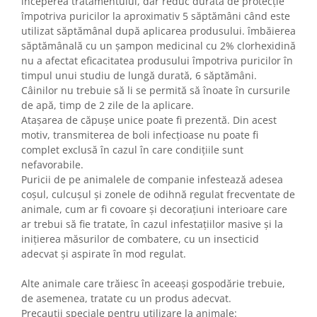
începerea tratamentului, dar reduc durata de protecție
împotriva puricilor la aproximativ 5 săptămâni când este
utilizat săptămânal după aplicarea produsului. îmbăierea
săptămânală cu un șampon medicinal cu 2% clorhexidină
nu a afectat eficacitatea produsului împotriva puricilor în
timpul unui studiu de lungă durată, 6 săptămâni.
Câinilor nu trebuie să li se permită să înoate în cursurile
de apă, timp de 2 zile de la aplicare.
Atașarea de căpușe unice poate fi prezentă. Din acest
motiv, transmiterea de boli infecțioase nu poate fi
complet exclusă în cazul în care condițiile sunt
nefavorabile.
Puricii de pe animalele de companie infestează adesea
coșul, culcușul și zonele de odihnă regulat frecventate de
animale, cum ar fi covoare și decorațiuni interioare care
ar trebui să fie tratate, în cazul infestațiilor masive și la
inițierea măsurilor de combatere, cu un insecticid
adecvat și aspirate în mod regulat.
Alte animale care trăiesc în aceeași gospodărie trebuie,
de asemenea, tratate cu un produs adecvat.
Precauții speciale pentru utilizare la animale: