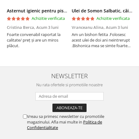
Asternut igienic pentru pisici Tofu Lavanda, Mon Petit 5 l
Ulei de Somon Salbatic, câini și pisici, piele si blană, BEST4PETS, 1l
Achizitie verificata
Achizitie verificata
Cristina Berca,
Acum 3 luni
Vranceanu Alina,
Acum 3 luni
I
Foarte convenabil raportat la
Am un bishon fetita .Folosesc
P
calitate/ preț și are un miros
acest ulei de doi ani neintrerupt
v
plăcut.
.Bishonica mea se simte foarte
An
bine si ii place foarte mult .Ii pun
c
zilnic pe bobite il adora .Deja
c
sunt la a treia comanda
recomand cu mult drag !
NEWSLETTER
Nu rata ofertele si promotiile noastre
Vreau sa primesc newsletter cu promotiile
magazinului. Afla mai multe in
Politica de
Confidentialitate