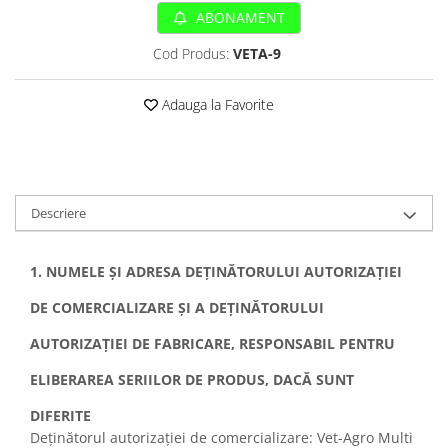
Sampoane si Balsamuri
ABONAMENT
Custi transport - Pisici
Servetele Umede
Jucarii Pisici
Cod Produs:
VETA-9
Covorase absorbante
Lese, Hamuri si Zgarzi
Curatare Ochi
Paturi, perne si cosuri pentru pisici
Adauga la Favorite
Igiena Catel
Recompense Delicioase
Igiena Interior
Perii si descalcitoare caini
Solutii Atractante si repelente
Descriere
1. NUMELE ȘI ADRESA DEȚINĂTORULUI AUTORIZAȚIEI
DE COMERCIALIZARE ȘI A DEȚINĂTORULUI
AUTORIZAȚIEI DE FABRICARE, RESPONSABIL PENTRU
ELIBERAREA SERIILOR DE PRODUS, DACĂ SUNT
DIFERITE
Deținătorul autorizației de comercializare: Vet-Agro Multi