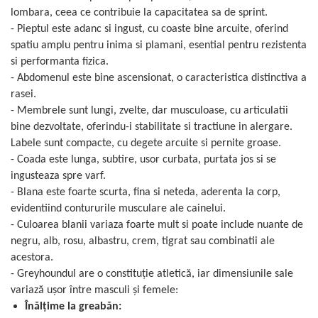
lombara, ceea ce contribuie la capacitatea sa de sprint.
- Pieptul este adanc si ingust, cu coaste bine arcuite, oferind
spatiu amplu pentru inima si plamani, esential pentru rezistenta
si performanta fizica.
- Abdomenul este bine ascensionat, o caracteristica distinctiva a
rasei.
- Membrele sunt lungi, zvelte, dar musculoase, cu articulatii
bine dezvoltate, oferindu-i stabilitate si tractiune in alergare.
Labele sunt compacte, cu degete arcuite si pernite groase.
- Coada este lunga, subtire, usor curbata, purtata jos si se
ingusteaza spre varf.
- Blana este foarte scurta, fina si neteda, aderenta la corp,
evidentiind contururile musculare ale cainelui.
- Culoarea blanii variaza foarte mult si poate include nuante de
negru, alb, rosu, albastru, crem, tigrat sau combinatii ale
acestora.
- Greyhoundul are o constituție atletică, iar dimensiunile sale
variază ușor între masculi și femele:
Înălțime la greabăn: