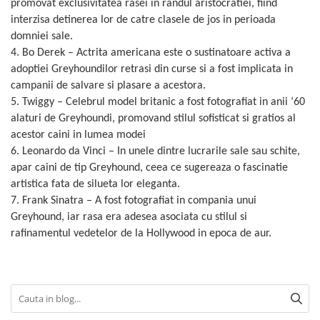
promovat exclusivitatea rasei in randul aristocratiei, fiind
interzisa detinerea lor de catre clasele de jos in perioada
domniei sale.
4. Bo Derek – Actrita americana este o sustinatoare activa a
adoptiei Greyhoundilor retrasi din curse si a fost implicata in
campanii de salvare si plasare a acestora.
5. Twiggy – Celebrul model britanic a fost fotografiat in anii ‘60
alaturi de Greyhoundi, promovand stilul sofisticat si gratios al
acestor caini in lumea modei
6. Leonardo da Vinci – In unele dintre lucrarile sale sau schite,
apar caini de tip Greyhound, ceea ce sugereaza o fascinatie
artistica fata de silueta lor eleganta.
7. Frank Sinatra – A fost fotografiat in compania unui
Greyhound, iar rasa era adesea asociata cu stilul si
rafinamentul vedetelor de la Hollywood in epoca de aur.