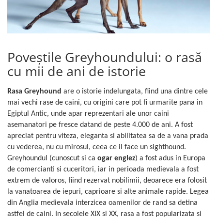
Antiparazitare interne si externe
Antiparazitare interne si externe
Articulatii
Articulatii
Diverse caini
Diverse pisici
ORL Caini
ORL Pisici
Poveștile Greyhoundului: o rasă
Suplimente nutritive, vitamine
Suplimente nutritive, vitamine
cu mii de ani de istorie
Lapte Caini
Igiena si ingrijire pisici
Hrana economica caini
Asternut litiera / Nisip / Silicat
Rasa Greyhound
are o istorie indelungata, fiind una dintre cele
Curatare Ochi
mai vechi rase de caini, cu origini care pot fi urmarite pana in
Accesorii caini
Igiena Interior
Egiptul Antic, unde apar reprezentari ale unor caini
Botnite
asemanatori pe fresce datand de peste 4.000 de ani. A fost
Igiena Pisici
Castroane si boluri pentru apa si
apreciat pentru viteza, eleganta si abilitatea sa de a vana prada
Perii si descalcitoare pisici
mancare
cu vederea, nu cu mirosul, ceea ce il face un sighthound.
Sampoane si Balsamuri
Custi transport - Caini
Greyhoundul (cunoscut si ca
ogar englez
) a fost adus in Europa
Solutii Atractante si repelente
Hamuri, Lese si Zgarzi
de comercianti si cuceritori, iar in perioada medievala a fost
Accesorii Pisici
Jucarii caini
extrem de valoros, fiind rezervat nobilimii, deoarece era folosit
Paturi, perne si cosuri pentru caini
Ansambluri de joaca, sisaluri
la vanatoarea de iepuri, caprioare si alte animale rapide. Legea
din Anglia medievala interzicea oamenilor de rand sa detina
Igiena si ingrijire caini
Castroane si boluri pentru apa si
mancare
astfel de caini. In secolele XIX si XX, rasa a fost popularizata si