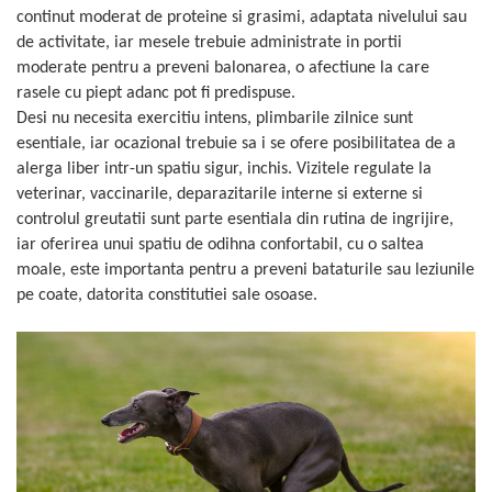
continut moderat de proteine si grasimi, adaptata nivelului sau
de activitate, iar mesele trebuie administrate in portii
moderate pentru a preveni balonarea, o afectiune la care
rasele cu piept adanc pot fi predispuse.
Desi nu necesita exercitiu intens, plimbarile zilnice sunt
esentiale, iar ocazional trebuie sa i se ofere posibilitatea de a
alerga liber intr-un spatiu sigur, inchis. Vizitele regulate la
veterinar, vaccinarile, deparazitarile interne si externe si
controlul greutatii sunt parte esentiala din rutina de ingrijire,
iar oferirea unui spatiu de odihna confortabil, cu o saltea
moale, este importanta pentru a preveni bataturile sau leziunile
pe coate, datorita constitutiei sale osoase.