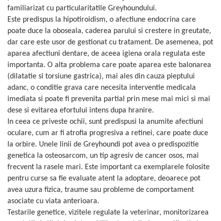
familiarizat cu particularitatile Greyhoundului.
Este predispus la hipotiroidism, o afectiune endocrina care
poate duce la oboseala, caderea parului si crestere in greutate,
dar care este usor de gestionat cu tratament. De asemenea, pot
aparea afectiuni dentare, de aceea igiena orala regulata este
importanta. O alta problema care poate aparea este balonarea
(dilatatie si torsiune gastrica), mai ales din cauza pieptului
adanc, o conditie grava care necesita interventie medicala
imediata si poate fi prevenita partial prin mese mai mici si mai
dese si evitarea efortului intens dupa hranire.
In ceea ce priveste ochii, sunt predispusi la anumite afectiuni
oculare, cum ar fi atrofia progresiva a retinei, care poate duce
la orbire. Unele linii de Greyhoundi pot avea o predispozitie
genetica la osteosarcom, un tip agresiv de cancer osos, mai
frecvent la rasele mari. Este important ca exemplarele folosite
pentru curse sa fie evaluate atent la adoptare, deoarece pot
avea uzura fizica, traume sau probleme de comportament
asociate cu viata anterioara.
Testarile genetice, vizitele regulate la veterinar, monitorizarea