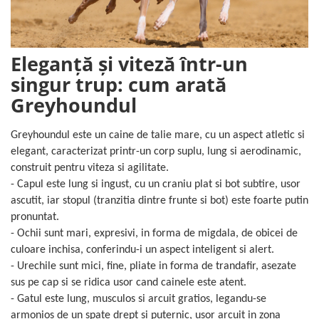
Eleganță și viteză într-u
n
singur trup: cum arată
Greyhou
ndul
Greyhoundul este un caine de talie mare, cu un aspect atletic si
elegant, caracterizat printr-un corp suplu, lung si aerodinamic,
construit pentru viteza si agilitate.
- Capul este lung si ingust, cu un craniu plat si bot subtire, usor
ascutit, iar stopul (tranzitia dintre frunte si bot) este foarte putin
pronuntat.
- Ochii sunt mari, expresivi, in forma de migdala, de obicei de
culoare inchisa, conferindu-i un aspect inteligent si alert.
- Urechile sunt mici, fine, pliate in forma de trandafir, asezate
sus pe cap si se ridica usor cand cainele este atent.
- Gatul este lung, musculos si arcuit gratios, legandu-se
armonios de un spate drept si puternic, usor arcuit in zona