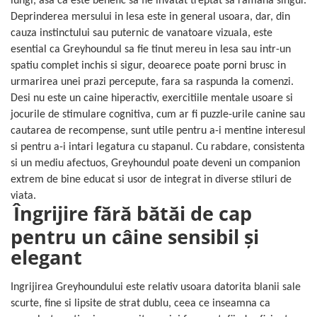
lungi, asa ca este benefic sa fie invatat treptat sa ramana singur.
Deprinderea mersului in lesa este in general usoara, dar, din
cauza instinctului sau puternic de vanatoare vizuala, este
esential ca Greyhoundul sa fie tinut mereu in lesa sau intr-un
spatiu complet inchis si sigur, deoarece poate porni brusc in
urmarirea unei prazi percepute, fara sa raspunda la comenzi.
Desi nu este un caine hiperactiv, exercitiile mentale usoare si
jocurile de stimulare cognitiva, cum ar fi puzzle-urile canine sau
cautarea de recompense, sunt utile pentru a-i mentine interesul
si pentru a-i intari legatura cu stapanul. Cu rabdare, consistenta
si un mediu afectuos, Greyhoundul poate deveni un companion
extrem de bine educat si usor de integrat in diverse stiluri de
viata.
Îngrijire fără bătăi de cap
pentru un câine sensibil și
elegant
Ingrijirea Greyhoundului este relativ usoara datorita blanii sale
scurte, fine si lipsite de strat dublu, ceea ce inseamna ca