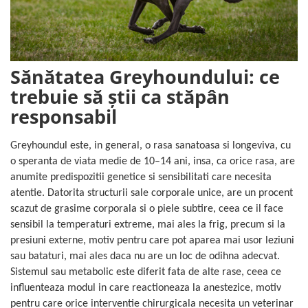
Sănătatea Greyhoundului: ce
trebuie să știi ca stăpân
responsabil
Greyhoundul este, in general, o rasa sanatoasa si longeviva, cu
o speranta de viata medie de 10–14 ani, insa, ca orice rasa, are
anumite predispozitii genetice si sensibilitati care necesita
atentie. Datorita structurii sale corporale unice, are un procent
scazut de grasime corporala si o piele subtire, ceea ce il face
sensibil la temperaturi extreme, mai ales la frig, precum si la
presiuni externe, motiv pentru care pot aparea mai usor leziuni
sau bataturi, mai ales daca nu are un loc de odihna adecvat.
Sistemul sau metabolic este diferit fata de alte rase, ceea ce
influenteaza modul in care reactioneaza la anestezice, motiv
pentru care orice interventie chirurgicala necesita un veterinar