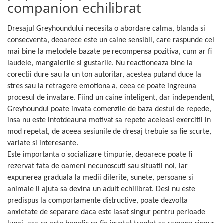
companion echilibrat
Dresajul Greyhoundului necesita o abordare calma, blanda si
consecventa, deoarece este un caine sensibil, care raspunde cel
mai bine la metodele bazate pe recompensa pozitiva, cum ar fi
laudele, mangaierile si gustarile. Nu reactioneaza bine la
corectii dure sau la un ton autoritar, acestea putand duce la
stres sau la retragere emotionala, ceea ce poate ingreuna
procesul de invatare. Fiind un caine inteligent, dar independent,
Greyhoundul poate invata comenzile de baza destul de repede,
insa nu este intotdeauna motivat sa repete aceleasi exercitii in
mod repetat, de aceea sesiunile de dresaj trebuie sa fie scurte,
variate si interesante.
Este importanta o socializare timpurie, deoarece poate fi
rezervat fata de oameni necunoscuti sau situatii noi, iar
expunerea graduala la medii diferite, sunete, persoane si
animale il ajuta sa devina un adult echilibrat. Desi nu este
predispus la comportamente distructive, poate dezvolta
anxietate de separare daca este lasat singur pentru perioade