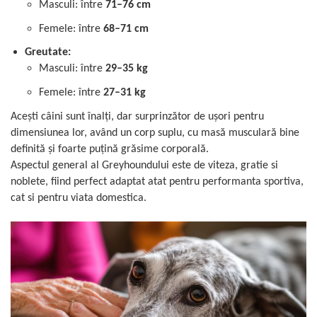
Masculi: între
71–76 cm
Femele: între
68–71 cm
Greutate:
Masculi: între
29–35 kg
Femele: între
27–31 kg
Acești câini sunt înalți, dar surprinzător de ușori pentru
dimensiunea lor, având un corp suplu, cu masă musculară bine
definită și foarte puțină grăsime corporală.
Aspectul general al Greyhoundului este de viteza, gratie si
noblete, fiind perfect adaptat atat pentru performanta sportiva,
cat si pentru viata domestica.