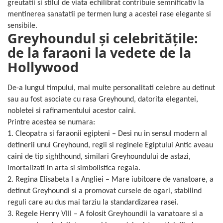
greutatii si stilul de viata echilibrat contribuie semnificativ la
mentinerea sanatatii pe termen lung a acestei rase elegante si
sensibile.
Greyhoundul și celebritățile:
de la faraoni la vedete de la
Hollywood
De-a lungul timpului, mai multe personalitati celebre au detinut
sau au fost asociate cu rasa Greyhound, datorita elegantei,
nobletei si rafinamentului acestor caini.
Printre acestea se numara:
1. Cleopatra si faraonii egipteni – Desi nu in sensul modern al
detinerii unui Greyhound, regii si reginele Egiptului Antic aveau
caini de tip sighthound, similari Greyhoundului de astazi,
imortalizati in arta si simbolistica regala.
2. Regina Elisabeta I a Angliei – Mare iubitoare de vanatoare, a
detinut Greyhoundi si a promovat cursele de ogari, stabilind
reguli care au dus mai tarziu la standardizarea rasei.
3. Regele Henry VIII – A folosit Greyhoundii la vanatoare si a