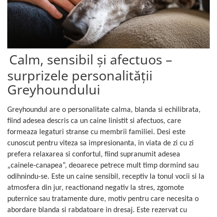
Calm, sensibil și afectuos –
surprizele personalității
Greyhoundului
Greyhoundul are o personalitate calma, blanda si echilibrata,
fiind adesea descris ca un caine linistit si afectuos, care
formeaza legaturi stranse cu membrii familiei. Desi este
cunoscut pentru viteza sa impresionanta, in viata de zi cu zi
prefera relaxarea si confortul, fiind supranumit adesea
„cainele-canapea”, deoarece petrece mult timp dormind sau
odihnindu-se. Este un caine sensibil, receptiv la tonul vocii si la
atmosfera din jur, reactionand negativ la stres, zgomote
puternice sau tratamente dure, motiv pentru care necesita o
abordare blanda si rabdatoare in dresaj. Este rezervat cu