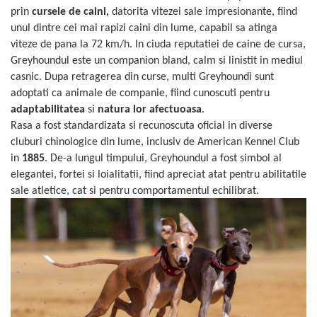
Sampoane si Balsamuri
prin
cursele de caini,
datorita vitezei sale impresionante, fiind
Custi transport - Pisici
Servetele Umede
unul dintre cei mai rapizi caini din lume, capabil sa atinga
Jucarii Pisici
Covorase absorbante
viteze de pana la 72 km/h. In ciuda reputatiei de caine de cursa,
Lese, Hamuri si Zgarzi
Curatare Ochi
Greyhoundul este un companion bland, calm si linistit in mediul
Paturi, perne si cosuri pentru pisici
Igiena Catel
casnic. Dupa retragerea din curse, multi Greyhoundi sunt
Recompense Delicioase
adoptati ca animale de companie, fiind cunoscuti pentru
Igiena Interior
adaptabilitatea
si
natura lor afectuoasa
.
Perii si descalcitoare caini
Rasa a fost standardizata si recunoscuta oficial in diverse
Solutii Atractante si repelente
cluburi chinologice din lume, inclusiv de American Kennel Club
in
1885
. De-a lungul timpului, Greyhoundul a fost simbol al
elegantei, fortei si loialitatii, fiind apreciat atat pentru abilitatile
sale atletice, cat si pentru comportamentul echilibrat.