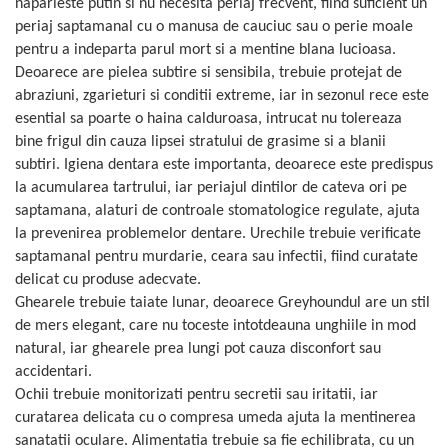
naparleste putin si nu necesita periaj frecvent, fiind suficient un
periaj saptamanal cu o manusa de cauciuc sau o perie moale
pentru a indeparta parul mort si a mentine blana lucioasa.
Deoarece are pielea subtire si sensibila, trebuie protejat de
abraziuni, zgarieturi si conditii extreme, iar in sezonul rece este
esential sa poarte o haina calduroasa, intrucat nu tolereaza
bine frigul din cauza lipsei stratului de grasime si a blanii
subtiri. Igiena dentara este importanta, deoarece este predispus
la acumularea tartrului, iar periajul dintilor de cateva ori pe
saptamana, alaturi de controale stomatologice regulate, ajuta
la prevenirea problemelor dentare. Urechile trebuie verificate
saptamanal pentru murdarie, ceara sau infectii, fiind curatate
delicat cu produse adecvate.
Ghearele trebuie taiate lunar, deoarece Greyhoundul are un stil
de mers elegant, care nu toceste intotdeauna unghiile in mod
natural, iar ghearele prea lungi pot cauza disconfort sau
accidentari.
Ochii trebuie monitorizati pentru secretii sau iritatii, iar
curatarea delicata cu o compresa umeda ajuta la mentinerea
sanatatii oculare. Alimentatia trebuie sa fie echilibrata, cu un