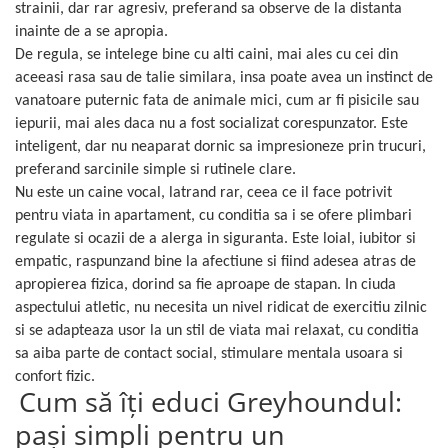
strainii, dar rar agresiv, preferand sa observe de la distanta
inainte de a se apropia.
De regula, se intelege bine cu alti caini, mai ales cu cei din
aceeasi rasa sau de talie similara, insa poate avea un instinct de
vanatoare puternic fata de animale mici, cum ar fi pisicile sau
iepurii, mai ales daca nu a fost socializat corespunzator. Este
inteligent, dar nu neaparat dornic sa impresioneze prin trucuri,
preferand sarcinile simple si rutinele clare.
Nu este un caine vocal, latrand rar, ceea ce il face potrivit
pentru viata in apartament, cu conditia sa i se ofere plimbari
regulate si ocazii de a alerga in siguranta. Este loial, iubitor si
empatic, raspunzand bine la afectiune si fiind adesea atras de
apropierea fizica, dorind sa fie aproape de stapan. In ciuda
aspectului atletic, nu necesita un nivel ridicat de exercitiu zilnic
si se adapteaza usor la un stil de viata mai relaxat, cu conditia
sa aiba parte de contact social, stimulare mentala usoara si
confort fizic.
Cum să îți educi Greyhoundul:
pași simpli pentru un