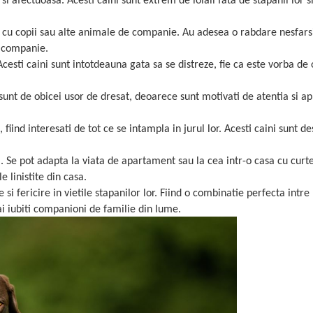
i afectuoasa. Acesti caini sunt extrem de loiali fata de stapanii lor s
ele cu copii sau alte animale de companie. Au adesea o rabdare nesfarsi
e companie.
 Acesti caini sunt intotdeauna gata sa se distreze, fie ca este vorba de
ini sunt de obicei usor de dresat, deoarece sunt motivati de atentia si 
fiind interesati de tot ce se intampla in jurul lor. Acesti caini sunt de
ii. Se pot adapta la viata de apartament sau la cea intr-o casa cu curte
e linistite din casa.
 fericire in vietile stapanilor lor. Fiind o combinatie perfecta intre l
mai iubiti companioni de familie din lume.