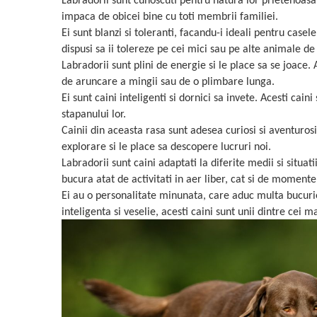
Labradorii sunt cunoscuti pentru natura lor prietenoasa s
impaca de obicei bine cu toti membrii familiei.
Ei sunt blanzi si toleranti, facandu-i ideali pentru cas
dispusi sa ii tolereze pe cei mici sau pe alte animale d
Labradorii sunt plini de energie si le place sa se joace.
de aruncare a mingii sau de o plimbare lunga.
Ei sunt caini inteligenti si dornici sa invete. Acesti ca
stapanului lor.
Cainii din aceasta rasa sunt adesea curiosi si aventurosi, 
explorare si le place sa descopere lucruri noi.
Labradorii sunt caini adaptati la diferite medii si situat
bucura atat de activitati in aer liber, cat si de momentel
Ei au o personalitate minunata, care aduc multa bucurie si
inteligenta si veselie, acesti caini sunt unii dintre cei 