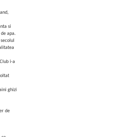
land,
nta si
i de apa.
 secolul
alitatea
Club i-a
oltat
ini ghizi
er de