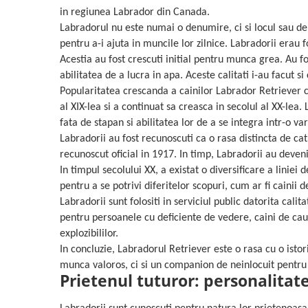
Sampoane si Balsamuri
in regiunea Labrador din Canada.
Custi transport - Pisici
Servetele Umede
Labradorul nu este numai o denumire, ci si locul sau de 
Jucarii Pisici
Covorase absorbante
pentru a-i ajuta in muncile lor zilnice. Labradorii erau f
Lese, Hamuri si Zgarzi
Curatare Ochi
Acestia au fost crescuti initial pentru munca grea. Au fos
Paturi, perne si cosuri pentru pisici
Igiena Catel
abilitatea de a lucra in apa. Aceste calitati i-au facut 
Recompense Delicioase
Igiena Interior
Popularitatea crescanda a cainilor Labrador Retriever c
al XIX-lea si a continuat sa creasca in secolul al XX-lea.
Perii si descalcitoare caini
fata de stapan si abilitatea lor de a se integra intr-o var
Solutii Atractante si repelente
Labradorii au fost recunoscuti ca o rasa distincta de c
recunoscut oficial in 1917. In timp, Labradorii au deve
In timpul secolului XX, a existat o diversificare a liniei
pentru a se potrivi diferitelor scopuri, cum ar fi cainii de
Labradorii sunt folositi in serviciul public datorita cali
pentru persoanele cu deficiente de vedere, caini de cauta
explozibililor.
In concluzie, Labradorul Retriever este o rasa cu o isto
munca valoros, ci si un companion de neinlocuit pentru 
Prietenul tuturor: personalitat