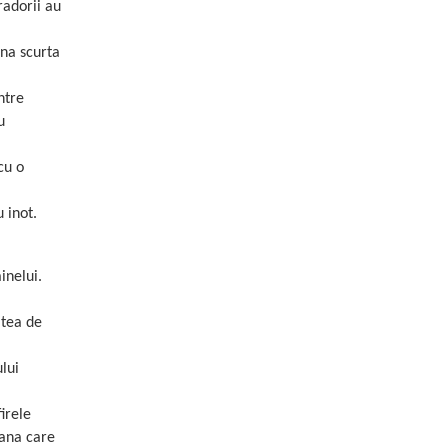
radorii au
ana scurta
ntre
u
cu o
 inot.
inelui.
atea de
ului
irele
lana care