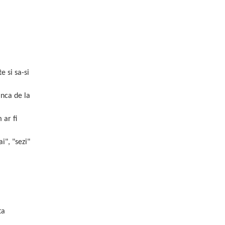
e si sa-si
inca de la
 ar fi
i", "sezi"
a
ta