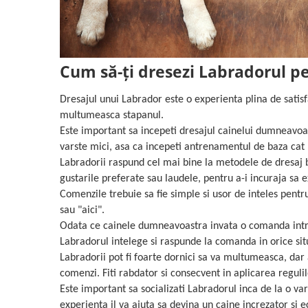
Cum să-ți dresezi Labradorul p
Dresajul unui Labrador este o experienta plina de satisfac
multumeasca stapanul.
Este important sa incepeti dresajul cainelui dumneavoast
varste mici, asa ca incepeti antrenamentul de baza cat 
Labradorii raspund cel mai bine la metodele de dresaj b
gustarile preferate sau laudele, pentru a-i incuraja sa
Comenzile trebuie sa fie simple si usor de inteles pentru
sau "aici".
Odata ce cainele dumneavoastra invata o comanda intr-u
Labradorul intelege si raspunde la comanda in orice sit
Labradorii pot fi foarte dornici sa va multumeasca, dar 
comenzi. Fiti rabdator si consecvent in aplicarea regulilo
Este important sa socializati Labradorul inca de la o v
experienta il va ajuta sa devina un caine increzator si ec