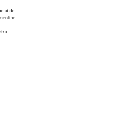
nelui de
 mentine
ntru