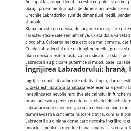
Au capul lat, proportionat cu restul corpului, si un bot p
obrajii proeminenti si ochii de dimensiuni medii spre ma
Urechile Labradorilor sunt de dimensiuni medii, pendant
si moale.
Blana lor este una densa, de lungime medie, care este e
caracteristicile sale semnificative. Exista doua varietat
ciocolatiu. Culoarea neagra este cea mai comuna, dar t
Coada Labradorului este de lungime medie, groasa si est
blana densa si este folosita ca un indicator al starii de sp
Labradorii au picioare puternice si musculoase, cu labe
Îngrijirea Labradorului: hrană, 
Ingrijirea unui Labrador este relativ simpla, dar necesit
O dieta echilibrata si sanatoasa
este esentiala pentru La
indeplineasca nevoile nutritive ale cainelui in functie d
hrana adecvata pentru greutatea si nivelul de activitate a
Labradorii sunt caini energici si au nevoie de exercitiu r
dumneavoastra suficienta miscare zilnica, cum ar fi plim
Labradorii au o blana densa care necesita ingrijire regu
moarte si pentru a mentine blana sanatoasa si curata.Ba