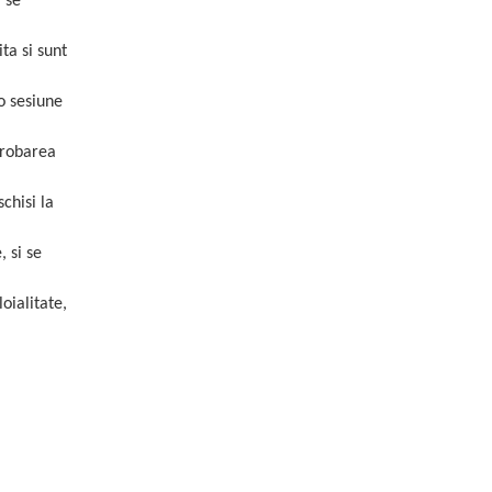
i se
ta si sunt
 o sesiune
aprobarea
schisi la
, si se
oialitate,