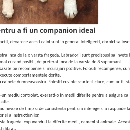
entru a fi un companion ideal
tii, deoarece acesti caini sunt in general inteligenti, dornici sa invet
ra inca de la o varsta frageda. Labradorii sunt predispusi sa invete 
mai curand posibil, de preferat inca de la varsta de 8 saptamani.
azate pe recompense si incurajari pozitive. Folositi recompense, cum
 execute comportamentele dorite.
 cainele dumneavoastra. Folositi cuvinte scurte si clare, cum ar fi "sta
n mediu controlat, exersati-o in medii diferite pentru a asigura ca
uatie.
au nevoie de timp si de consistenta pentru a intelege si a raspunde l
r si a instructiunilor.
arsta frageda, expunandu-l la diferite medii, oameni si animale. Aceas
hilibrat.