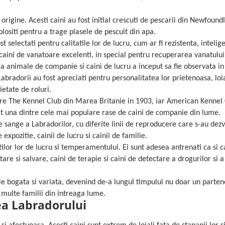
origine. Acesti caini au fost initial crescuti de pescarii din Newfound
olositi pentru a trage plasele de pescuit din apa.
t selectati pentru calitatile lor de lucru, cum ar fi rezistenta, intelige
si caini de vanatoare excelenti, in special pentru recuperarea vanatulu
a animale de companie si caini de lucru a inceput sa fie observata in
 Labradorii au fost apreciati pentru personalitatea lor prietenoasa, loi
ietate de roluri.
atre The Kennel Club din Marea Britanie in 1903, iar American Kennel 
nit una dintre cele mai populare rase de caini de companie din lume.
 de sange a Labradorilor, cu diferite linii de reproducere care s-au dezv
 expozitie, cainii de lucru si cainii de familie.
tatilor lor de lucru si temperamentului. Ei sunt adesea antrenati ca si ca
re si salvare, caini de terapie si caini de detectare a drogurilor si a
rie bogata si variata, devenind de-a lungul timpului nu doar un parten
multe familii din intreaga lume.
ea Labradorului