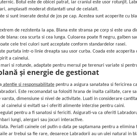
uternic. Botul este de obicei patrat, iar craniul este usor rotunjit. Lab
ri, amplasati moderat distantati unul de celalalt.
e si sunt inserate destul de jos pe cap. Acestea sunt acoperite cu bl
xtrem de rezistenta la apa. Blana este stransa pe corp si este una di
i de blana: cea scurta si cea lunga. Culoarea poate fi negru, galben sa
oate cele trei culori sunt acceptate conform standardelor rasei.
e purtata intr-o linie dreapta sau usor curba. Coada este acoperita 
irit a cainelui.
 mari si rotunde, adaptate pentru mersul pe terenuri variate si pentru
blană și energie de gestionat
a
atentie si responsabilitate
pentru a asigura sanatatea si fericirea ca
bradori. Este recomandat sa folositi hrana de inalta calitate, care sa
e varsta, dimensiune si nivel de activitate. Luati in considerare cantit
l cainelui si evitati sa-i oferiti alimente interzise pentru caini.
egulat pentru a fi sanatosi si fericiti. Asigurati-va ca oferiti Labrador
bari lungi, alergari sau jocuri interactive.
lata. Periati cainele cel putin o data pe saptamana pentru a elimina f
ile ar trebui sa fie rare, deoarece Labradorii au un ulei natural in b