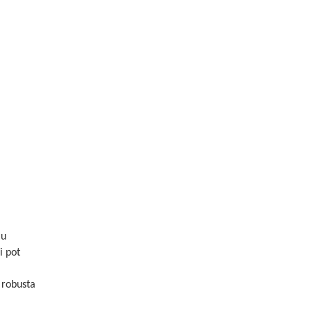
au
i pot
 robusta