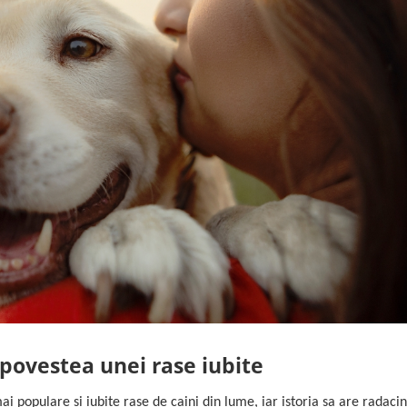
 povestea unei rase iubite
i populare si iubite rase de caini din lume, iar istoria sa are radaci