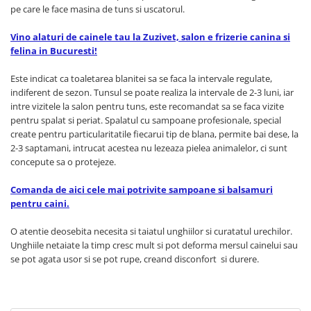
pe care le face masina de tuns si uscatorul.
Vino alaturi de cainele tau la Zuzivet, salon e frizerie canina si
felina in Bucuresti!
Este indicat ca toaletarea blanitei sa se faca la intervale regulate,
indiferent de sezon. Tunsul se poate realiza la intervale de 2-3 luni, iar
intre vizitele la salon pentru tuns, este recomandat sa se faca vizite
pentru spalat si periat. Spalatul cu sampoane profesionale, special
create pentru particularitatile fiecarui tip de blana, permite bai dese, la
2-3 saptamani, intrucat acestea nu lezeaza pielea animalelor, ci sunt
concepute sa o protejeze.
Comanda de aici cele mai potrivite sampoane si balsamuri
pentru caini.
O atentie deosebita necesita si taiatul unghiilor si curatatul urechilor.
Unghiile netaiate la timp cresc mult si pot deforma mersul cainelui sau
se pot agata usor si se pot rupe, creand disconfort si durere.