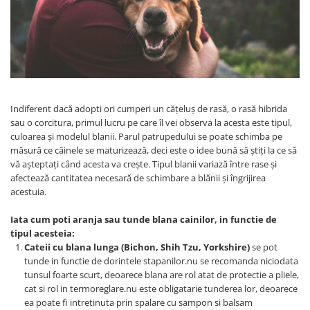
Antiparazitare interne si externe
Antiparazitare interne si externe
Articulatii
Articulatii
Diverse caini
Diverse pisici
ORL Caini
ORL Pisici
Suplimente nutritive, vitamine
Suplimente nutritive, vitamine
Lapte Caini
Igiena si ingrijire pisici
Indiferent dacă adopti ori cumperi un cățeluș de rasă, o rasă hibrida
sau o corcitura, primul lucru pe care îl vei observa la acesta este tipul,
Hrana economica caini
Asternut litiera / Nisip / Silicat
culoarea și modelul blanii. Parul patrupedului se poate schimba pe
Curatare Ochi
Accesorii caini
măsură ce câinele se maturizează, deci este o idee bună să știți la ce să
Igiena Interior
vă așteptați când acesta va crește. Tipul blanii variază între rase și
Botnite
afectează cantitatea necesară de schimbare a blănii și îngrijirea
Igiena Pisici
Castroane si boluri pentru apa si
acestuia.
Perii si descalcitoare pisici
mancare
Sampoane si Balsamuri
Iata cum poti aranja sau tunde blana cainilor, in functie de
Custi transport - Caini
tipul acesteia:
Solutii Atractante si repelente
Hamuri, Lese si Zgarzi
Cateii cu blana lunga (Bichon, Shih Tzu, Yorkshire)
se pot
Accesorii Pisici
Jucarii caini
tunde in functie de dorintele stapanilor.nu se recomanda niciodata
Paturi, perne si cosuri pentru caini
Ansambluri de joaca, sisaluri
tunsul foarte scurt, deoarece blana are rol atat de protectie a pliele,
cat si rol in termoreglare.nu este obligatarie tunderea lor, deoarece
Igiena si ingrijire caini
Castroane si boluri pentru apa si
ea poate fi intretinuta prin spalare cu sampon si balsam
mancare