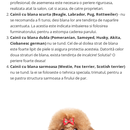
Sampoane si Balsamuri
profesional; de asemenea este necesara o periere riguroasa,
Custi transport - Pisici
realizata atat la salon, cat si acasa, de catre proprietari.
Servetele Umede
Jucarii Pisici
Cainii cu blana scurta (Beagle, Labrador, Pug, Rottweiler)
- nu
Covorase absorbante
se recomanda a fi tunsi, desi blana lor are tendința de naparlire
Lese, Hamuri si Zgarzi
Curatare Ochi
accentuata. La acestia este indicata imbaierea si folosirea
Paturi, perne si cosuri pentru pisici
Igiena Catel
furminatorului, pentru a estompa caderea parului.
Recompense Delicioase
Cainii cu blana dubla (Pomeranian, Samoyed, Husky, Akita,
Igiena Interior
Ciobanesc german)
nu se tund. Cel de-al doilea strat de blana
Perii si descalcitoare caini
este foarte lipit de piele si asigura protectia acesteia. Datorită celor
Solutii Atractante si repelente
doua straturi de blana, exista tendința de incalcire! Solutia? O
periere foarte deasa!
Cainii cu blana sarmoasa (Westie, Fox terrier, Scotish terrier)
nu se tund. la ei se foloseste o tehnica speciala, trimatul, pentru a
se pastra structura sarmoasa a firului de par.