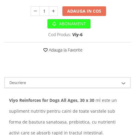
Sampoane si Balsamuri
Custi transport - Pisici
Servetele Umede
ADAUGA IN COS
Jucarii Pisici
Covorase absorbante
Lese, Hamuri si Zgarzi
ABONAMENT
Curatare Ochi
Paturi, perne si cosuri pentru pisici
Igiena Catel
Cod Produs:
Viy-6
Recompense Delicioase
Igiena Interior
Perii si descalcitoare caini
Adauga la Favorite
Solutii Atractante si repelente
Descriere
Viyo Reinforces for Dogs All Ages, 30 x 30
ml este un
supliment nutritiv pentru caini de toate varstele sub
forma de bautura sanatoasa, prebiotica, cu nutrienti
activi care se absorb rapid in tractul intestinal.