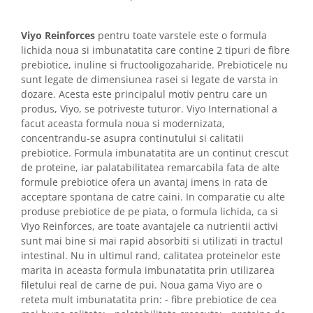
Viyo Reinforces
pentru toate varstele este o formula
lichida noua si imbunatatita care contine 2 tipuri de fibre
prebiotice, inuline si fructooligozaharide. Prebioticele nu
sunt legate de dimensiunea rasei si legate de varsta in
dozare. Acesta este principalul motiv pentru care un
produs, Viyo, se potriveste tuturor. Viyo International a
facut aceasta formula noua si modernizata,
concentrandu-se asupra continutului si calitatii
prebiotice. Formula imbunatatita are un continut crescut
de proteine, iar palatabilitatea remarcabila fata de alte
formule prebiotice ofera un avantaj imens in rata de
acceptare spontana de catre caini. In comparatie cu alte
produse prebiotice de pe piata, o formula lichida, ca si
Viyo Reinforces, are toate avantajele ca nutrientii activi
sunt mai bine si mai rapid absorbiti si utilizati in tractul
intestinal. Nu in ultimul rand, calitatea proteinelor este
marita in aceasta formula imbunatatita prin utilizarea
filetului real de carne de pui. Noua gama Viyo are o
reteta mult imbunatatita prin: - fibre prebiotice de cea