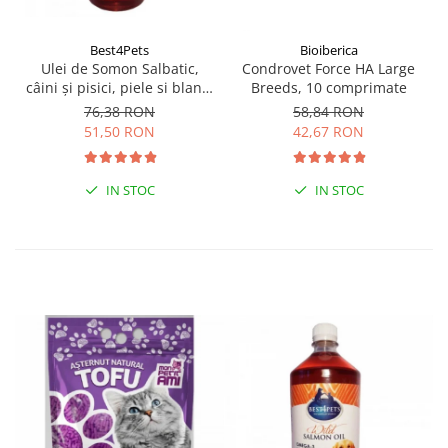
Best4Pets
Bioiberica
Ulei de Somon Salbatic,
Condrovet Force HA Large
câini și pisici, piele si blană,
Breeds, 10 comprimate
BEST4PETS, 1l
76,38 RON
58,84 RON
51,50 RON
42,67 RON
IN STOC
IN STOC