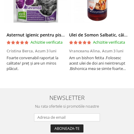
Asternut igienic pentru pisici Tofu Lavanda, Mon Petit 5 l
Ulei de Somon Salbatic, câini și pisici, piele si blană, BEST4PETS, 1l
Achizitie verificata
Achizitie verificata
Cristina Berca,
Acum 3 luni
Vranceanu Alina,
Acum 3 luni
I
Foarte convenabil raportat la
Am un bishon fetita .Folosesc
P
calitate/ preț și are un miros
acest ulei de doi ani neintrerupt
v
plăcut.
.Bishonica mea se simte foarte
An
bine si ii place foarte mult .Ii pun
c
zilnic pe bobite il adora .Deja
c
sunt la a treia comanda
recomand cu mult drag !
NEWSLETTER
Nu rata ofertele si promotiile noastre