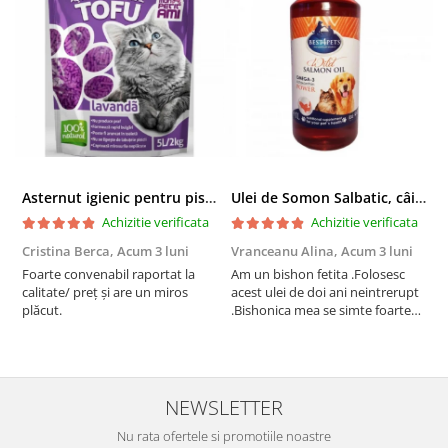
Asternut igienic pentru pisici Tofu Lavanda, Mon Petit 5 l
Ulei de Somon Salbatic, câini și pisici, piele si blană, BEST4PETS, 1l
Achizitie verificata
Achizitie verificata
Cristina Berca,
Acum 3 luni
Vranceanu Alina,
Acum 3 luni
I
Foarte convenabil raportat la
Am un bishon fetita .Folosesc
P
calitate/ preț și are un miros
acest ulei de doi ani neintrerupt
v
plăcut.
.Bishonica mea se simte foarte
An
bine si ii place foarte mult .Ii pun
c
zilnic pe bobite il adora .Deja
c
sunt la a treia comanda
recomand cu mult drag !
NEWSLETTER
Nu rata ofertele si promotiile noastre