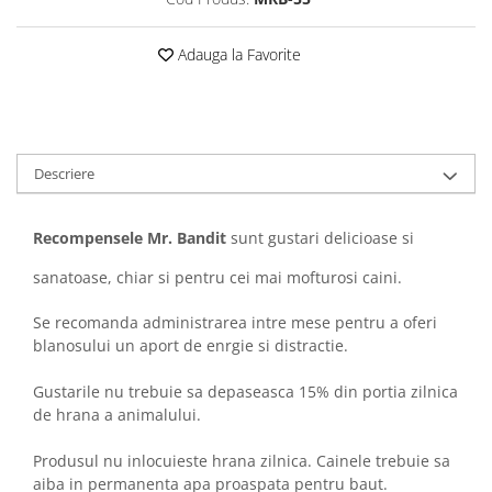
Sampoane si Balsamuri
Custi transport - Pisici
Servetele Umede
Jucarii Pisici
Adauga la Favorite
Covorase absorbante
Lese, Hamuri si Zgarzi
Curatare Ochi
Paturi, perne si cosuri pentru pisici
Igiena Catel
Recompense Delicioase
Igiena Interior
Descriere
Perii si descalcitoare caini
Solutii Atractante si repelente
Recompensele Mr. Bandit
sunt gustari delicioase si
sanatoase, chiar si pentru cei mai mofturosi caini.
Se recomanda administrarea intre mese pentru a oferi
blanosului un aport de enrgie si distractie.
Gustarile nu trebuie sa depaseasca 15% din portia zilnica
de hrana a animalului.
Produsul nu inlocuieste hrana zilnica. Cainele trebuie sa
aiba in permanenta apa proaspata pentru baut.