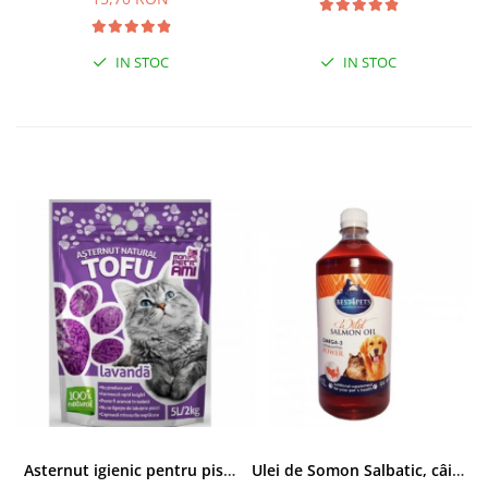
IN STOC
IN STOC
Asternut igienic pentru pisici Tofu Lavanda, Mon Petit 5 l
Ulei de Somon Salbatic, câini și pisici, piele si blană, BEST4PETS, 1l