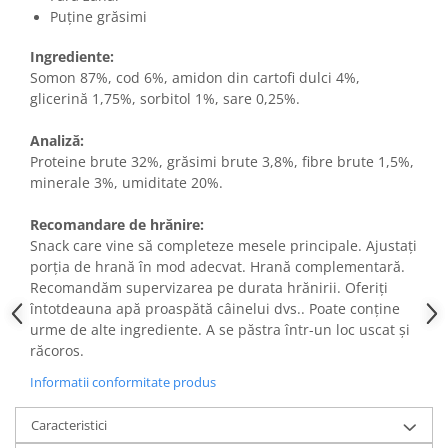
Puține grăsimi
Ingrediente:
Somon 87%, cod 6%, amidon din cartofi dulci 4%,
glicerină 1,75%, sorbitol 1%, sare 0,25%.
Analiză:
Proteine brute 32%, grăsimi brute 3,8%, fibre brute 1,5%,
minerale 3%, umiditate 20%.
Recomandare de hrănire:
Snack care vine să completeze mesele principale. Ajustați
porția de hrană în mod adecvat. Hrană complementară.
Recomandăm supervizarea pe durata hrănirii. Oferiți
întotdeauna apă proaspătă câinelui dvs.. Poate conține
urme de alte ingrediente. A se păstra într-un loc uscat și
răcoros.
Informatii conformitate produs
Caracteristici