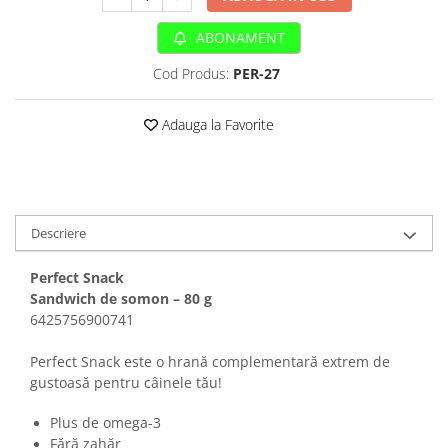
Sampoane si Balsamuri
Custi transport - Pisici
Servetele Umede
ABONAMENT
Jucarii Pisici
Covorase absorbante
Lese, Hamuri si Zgarzi
Cod Produs:
PER-27
Curatare Ochi
Paturi, perne si cosuri pentru pisici
Igiena Catel
Recompense Delicioase
Adauga la Favorite
Igiena Interior
Perii si descalcitoare caini
Solutii Atractante si repelente
Descriere
Perfect Snack
Sandwich de somon – 80 g
6425756900741
Perfect Snack este o hrană complementară extrem de
gustoasă pentru câinele tău!
Plus de omega-3
Fără zahăr