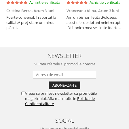
Achizitie verificata
Achizitie verificata
Cristina Berca,
Acum 3 luni
Vranceanu Alina,
Acum 3 luni
I
Foarte convenabil raportat la
Am un bishon fetita .Folosesc
P
calitate/ preț și are un miros
acest ulei de doi ani neintrerupt
v
plăcut.
.Bishonica mea se simte foarte
An
bine si ii place foarte mult .Ii pun
c
zilnic pe bobite il adora .Deja
c
sunt la a treia comanda
recomand cu mult drag !
NEWSLETTER
Nu rata ofertele si promotiile noastre
Vreau sa primesc newsletter cu promotiile
magazinului. Afla mai multe in
Politica de
Confidentialitate
SOCIAL
Urmareste-ne in social media