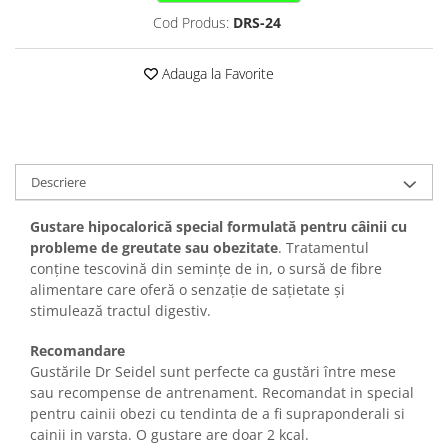
Sampoane si Balsamuri
Custi transport - Pisici
Cod Produs:
DRS-24
Servetele Umede
Jucarii Pisici
Covorase absorbante
Lese, Hamuri si Zgarzi
Adauga la Favorite
Curatare Ochi
Paturi, perne si cosuri pentru pisici
Igiena Catel
Recompense Delicioase
Igiena Interior
Perii si descalcitoare caini
Descriere
Solutii Atractante si repelente
Gustare hipocalorică special formulată pentru câinii cu
probleme de greutate sau obezitate
. Tratamentul
conține tescovină din semințe de in, o sursă de fibre
alimentare care oferă o senzație de sațietate și
stimulează tractul digestiv.
Recomandare
Gustările Dr Seidel sunt perfecte ca gustări între mese
sau recompense de antrenament. Recomandat in special
pentru cainii obezi cu tendinta de a fi supraponderali si
cainii in varsta. O gustare are doar 2 kcal.