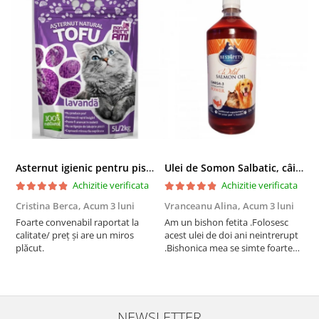
Asternut igienic pentru pisici Tofu Lavanda, Mon Petit 5 l
Ulei de Somon Salbatic, câini și pisici, piele si blană, BEST4PETS, 1l
Achizitie verificata
Achizitie verificata
Cristina Berca,
Acum 3 luni
Vranceanu Alina,
Acum 3 luni
I
Foarte convenabil raportat la
Am un bishon fetita .Folosesc
P
calitate/ preț și are un miros
acest ulei de doi ani neintrerupt
v
plăcut.
.Bishonica mea se simte foarte
An
bine si ii place foarte mult .Ii pun
c
zilnic pe bobite il adora .Deja
c
sunt la a treia comanda
recomand cu mult drag !
NEWSLETTER