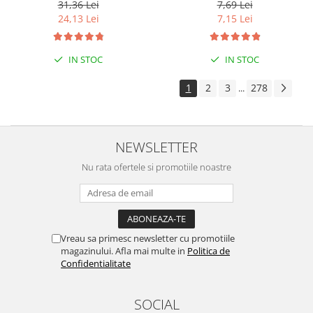
31,36 Lei
7,69 Lei
24,13 Lei
7,15 Lei
IN STOC
IN STOC
1
2
3
278
...
NEWSLETTER
Nu rata ofertele si promotiile noastre
Vreau sa primesc newsletter cu promotiile
magazinului. Afla mai multe in
Politica de
Confidentialitate
SOCIAL