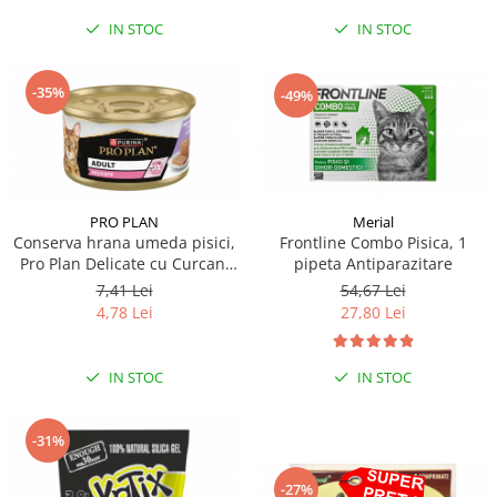
IN STOC
IN STOC
-35%
-49%
PRO PLAN
Merial
Conserva hrana umeda pisici,
Frontline Combo Pisica, 1
Pro Plan Delicate cu Curcan,
pipeta Antiparazitare
85 g
7,41 Lei
54,67 Lei
4,78 Lei
27,80 Lei
IN STOC
IN STOC
-31%
-27%