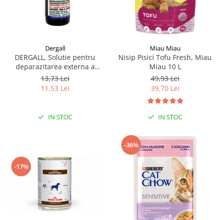
Dergall
Miau Miau
DERGALL, Solutie pentru
Nisip Pisici Tofu Fresh, Miau
deparazitarea externa a
Miau 10 L
gainilor si adaposturilor 10 ml
13,73 Lei
49,93 Lei
11,53 Lei
39,70 Lei
IN STOC
IN STOC
-36%
-17%