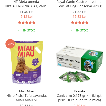
4T Dieta umeda
Royal Canin Gastro Intestinal
HIPOALERGENIC CAT, carne
Low Fat Dog Conserva 420 g
de curcan, plic 100 gr
11,40 Lei
21,32 Lei
9,12 Lei
19,83 Lei
IN STOC
IN STOC
-23%
Miau Miau
Bioveta
Nisip Pisici Tofu Lavanda,
Caniverm 0,175 gr x 1 tbl (pt.
Miau Miau 6L
pisici si caini de talie mica)
32,13 Lei
2,89 Lei