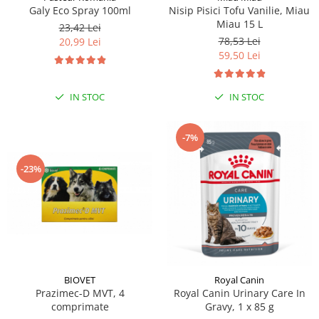
Galy Eco Spray 100ml
Nisip Pisici Tofu Vanilie, Miau
Miau 15 L
23,42 Lei
78,53 Lei
20,99 Lei
59,50 Lei
IN STOC
IN STOC
-7%
-23%
BIOVET
Royal Canin
Prazimec-D MVT, 4
Royal Canin Urinary Care In
comprimate
Gravy, 1 x 85 g