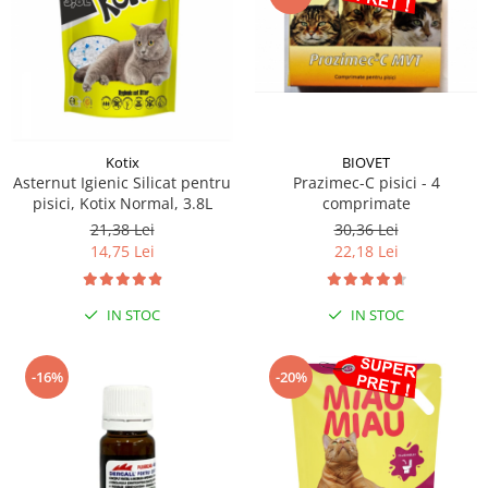
Kotix
BIOVET
Asternut Igienic Silicat pentru
Prazimec-C pisici - 4
pisici, Kotix Normal, 3.8L
comprimate
21,38 Lei
30,36 Lei
14,75 Lei
22,18 Lei
IN STOC
IN STOC
-16%
-20%