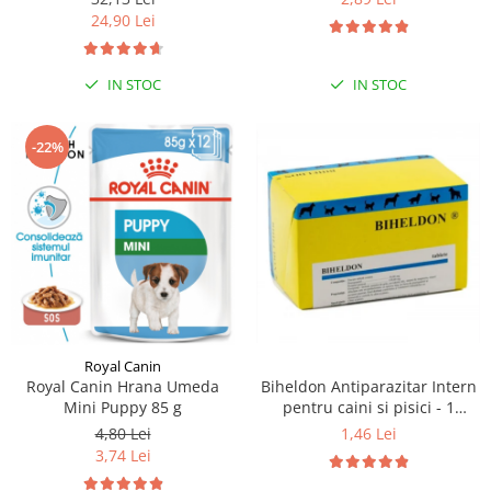
24,90 Lei
IN STOC
IN STOC
-22%
Royal Canin
Biheldon Antiparazitar Intern
Royal Canin Hrana Umeda
pentru caini si pisici - 1
Mini Puppy 85 g
comprimate
1,46 Lei
4,80 Lei
3,74 Lei