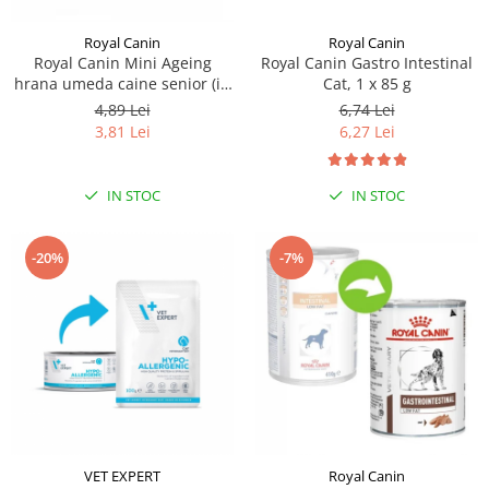
Royal Canin
Royal Canin
Royal Canin Mini Ageing
Royal Canin Gastro Intestinal
hrana umeda caine senior (in
Cat, 1 x 85 g
sos), 1 x 85 g
4,89 Lei
6,74 Lei
3,81 Lei
6,27 Lei
IN STOC
IN STOC
-20%
-7%
VET EXPERT
Royal Canin