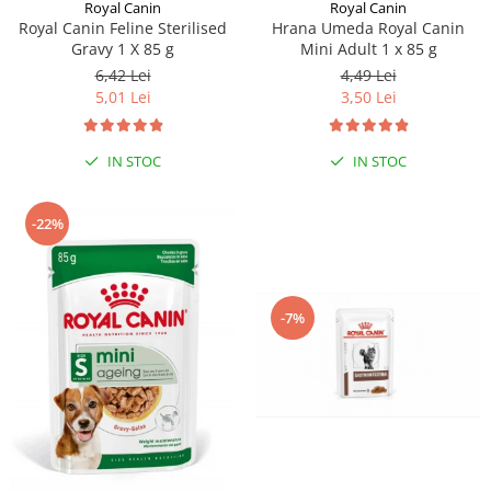
Sampoane si Balsamuri
Royal Canin
Royal Canin
Custi transport - Pisici
Royal Canin Feline Sterilised
Hrana Umeda Royal Canin
Servetele Umede
Gravy 1 X 85 g
Mini Adult 1 x 85 g
Jucarii Pisici
Covorase absorbante
6,42 Lei
4,49 Lei
Lese, Hamuri si Zgarzi
Curatare Ochi
5,01 Lei
3,50 Lei
Paturi, perne si cosuri pentru pisici
Igiena Catel
Recompense Delicioase
Igiena Interior
IN STOC
IN STOC
Perii si descalcitoare caini
Solutii Atractante si repelente
-22%
-7%