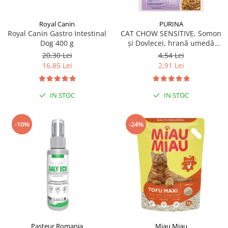
Royal Canin
PURINA
Royal Canin Gastro Intestinal
CAT CHOW SENSITIVE, Somon
Dog 400 g
și Dovlecei, hrană umedă
pentru pisici 1x85 g
20,30 Lei
4,54 Lei
16,85 Lei
2,91 Lei
IN STOC
IN STOC
-10%
-24%
Pasteur Romania
Miau Miau