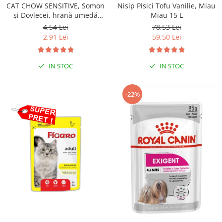
CAT CHOW SENSITIVE, Somon
Nisip Pisici Tofu Vanilie, Miau
și Dovlecei, hrană umedă
Miau 15 L
pentru pisici 1x85 g
4,54 Lei
78,53 Lei
2,91 Lei
59,50 Lei
IN STOC
IN STOC
-22%