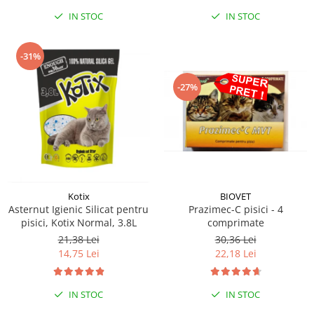
IN STOC
IN STOC
-31%
-27%
Kotix
BIOVET
Asternut Igienic Silicat pentru
Prazimec-C pisici - 4
pisici, Kotix Normal, 3.8L
comprimate
21,38 Lei
30,36 Lei
14,75 Lei
22,18 Lei
IN STOC
IN STOC