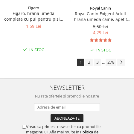
Figaro
Royal Canin
Figaro, hrana umeda
Royal Canin Exigent Adult
completa cu pui pentru pisici
hrana umeda caine, apetit
adulte 85 g
capricios (Loaf), 85 g
1,59 Lei
5,50 Lei
4,29 Lei
IN STOC
IN STOC
1
2
3
278
...
NEWSLETTER
Nu rata ofertele si promotiile noastre
Vreau sa primesc newsletter cu promotiile
magazinului. Afla mai multe in
Politica de