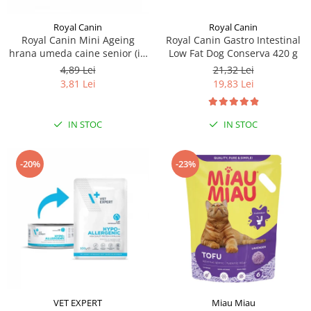
Royal Canin
Royal Canin
Royal Canin Mini Ageing
Royal Canin Gastro Intestinal
hrana umeda caine senior (in
Low Fat Dog Conserva 420 g
sos), 1 x 85 g
4,89 Lei
21,32 Lei
3,81 Lei
19,83 Lei
IN STOC
IN STOC
-20%
-23%
VET EXPERT
Miau Miau