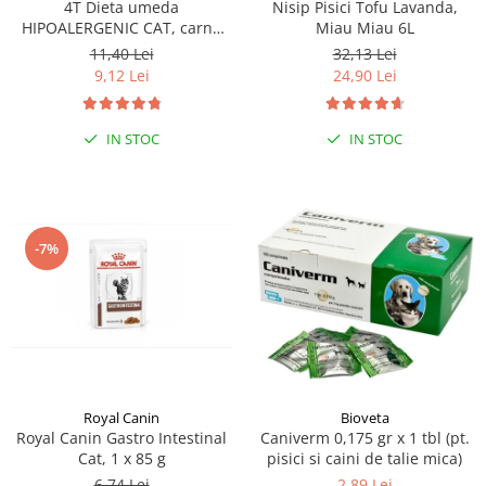
4T Dieta umeda
Nisip Pisici Tofu Lavanda,
HIPOALERGENIC CAT, carne
Miau Miau 6L
de curcan, plic 100 gr
11,40 Lei
32,13 Lei
9,12 Lei
24,90 Lei
IN STOC
IN STOC
-7%
Royal Canin
Bioveta
Royal Canin Gastro Intestinal
Caniverm 0,175 gr x 1 tbl (pt.
Cat, 1 x 85 g
pisici si caini de talie mica)
6,74 Lei
2,89 Lei