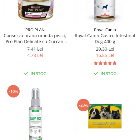
PRO PLAN
Royal Canin
Conserva hrana umeda pisici,
Royal Canin Gastro Intestinal
Pro Plan Delicate cu Curcan,
Dog 400 g
85 g
7,41 Lei
20,30 Lei
4,78 Lei
16,85 Lei
IN STOC
IN STOC
-10%
-23%