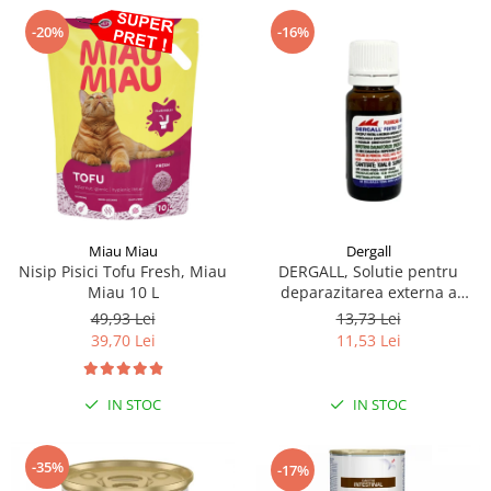
-20%
-16%
Miau Miau
Dergall
Nisip Pisici Tofu Fresh, Miau
DERGALL, Solutie pentru
Miau 10 L
deparazitarea externa a
gainilor si adaposturilor 10 ml
49,93 Lei
13,73 Lei
39,70 Lei
11,53 Lei
IN STOC
IN STOC
-35%
-17%