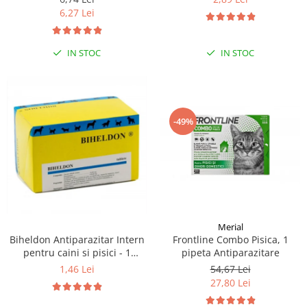
6,27 Lei
IN STOC
IN STOC
-49%
Merial
Frontline Combo Pisica, 1
Biheldon Antiparazitar Intern
pipeta Antiparazitare
pentru caini si pisici - 1
comprimate
54,67 Lei
1,46 Lei
27,80 Lei