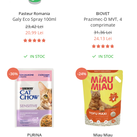
Pasteur Romania
BIOVET
Galy Eco Spray 100ml
Prazimec-D MVT, 4
comprimate
23,42 Lei
31,36 Lei
20,99 Lei
24,13 Lei
IN STOC
IN STOC
-36%
-24%
PURINA
Miau Miau