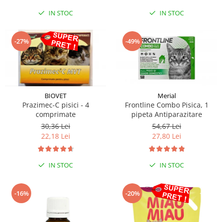
IN STOC
IN STOC
-27%
-49%
BIOVET
Merial
Prazimec-C pisici - 4
Frontline Combo Pisica, 1
comprimate
pipeta Antiparazitare
30,36 Lei
54,67 Lei
22,18 Lei
27,80 Lei
IN STOC
IN STOC
-16%
-20%