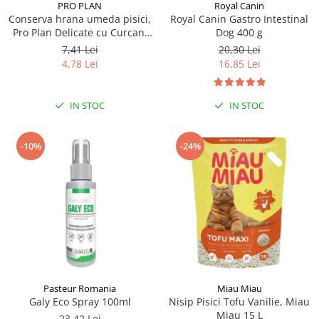
PRO PLAN
Royal Canin
Conserva hrana umeda pisici,
Royal Canin Gastro Intestinal
Pro Plan Delicate cu Curcan,
Dog 400 g
85 g
7,41 Lei
20,30 Lei
4,78 Lei
16,85 Lei
IN STOC
IN STOC
-10%
-24%
Pasteur Romania
Miau Miau
Galy Eco Spray 100ml
Nisip Pisici Tofu Vanilie, Miau
Miau 15 L
23,42 Lei