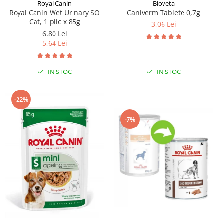
Sampoane si Balsamuri
Royal Canin
Bioveta
Custi transport - Pisici
Royal Canin Wet Urinary SO
Caniverm Tablete 0,7g
Servetele Umede
Cat, 1 plic x 85g
Jucarii Pisici
3,06 Lei
Covorase absorbante
6,80 Lei
Lese, Hamuri si Zgarzi
Curatare Ochi
5,64 Lei
Paturi, perne si cosuri pentru pisici
Igiena Catel
Recompense Delicioase
Igiena Interior
IN STOC
IN STOC
Perii si descalcitoare caini
Solutii Atractante si repelente
-22%
-7%