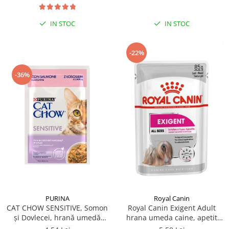
IN STOC
IN STOC
-22%
-36%
PURINA
Royal Canin
CAT CHOW SENSITIVE, Somon
Royal Canin Exigent Adult
și Dovlecei, hrană umedă
hrana umeda caine, apetit
pentru pisici 1x85 g
capricios (Loaf), 85 g