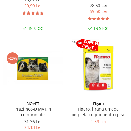
78,53 Lei
20,99 Lei
59,50 Lei
IN STOC
IN STOC
-23%
BIOVET
Figaro
Prazimec-D MVT, 4
Figaro, hrana umeda
comprimate
completa cu pui pentru pisici
adulte 85 g
31,36 Lei
1,59 Lei
24,13 Lei