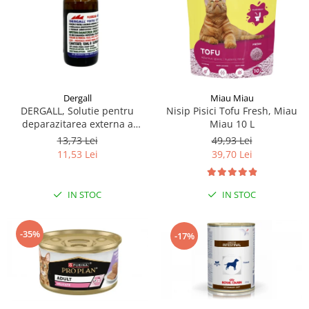
Dergall
Miau Miau
DERGALL, Solutie pentru
Nisip Pisici Tofu Fresh, Miau
deparazitarea externa a
Miau 10 L
gainilor si adaposturilor 10 ml
13,73 Lei
49,93 Lei
11,53 Lei
39,70 Lei
IN STOC
IN STOC
-35%
-17%