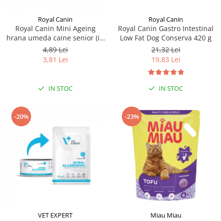
Royal Canin
Royal Canin
Royal Canin Mini Ageing
Royal Canin Gastro Intestinal
hrana umeda caine senior (in
Low Fat Dog Conserva 420 g
sos), 1 x 85 g
4,89 Lei
21,32 Lei
3,81 Lei
19,83 Lei
IN STOC
IN STOC
-20%
-23%
VET EXPERT
Miau Miau