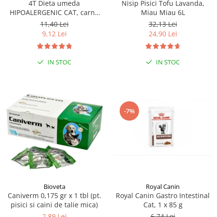
4T Dieta umeda
Nisip Pisici Tofu Lavanda,
HIPOALERGENIC CAT, carne
Miau Miau 6L
de curcan, plic 100 gr
11,40 Lei
32,13 Lei
9,12 Lei
24,90 Lei
IN STOC
IN STOC
-7%
Bioveta
Royal Canin
Caniverm 0,175 gr x 1 tbl (pt.
Royal Canin Gastro Intestinal
pisici si caini de talie mica)
Cat, 1 x 85 g
2,89 Lei
6,74 Lei