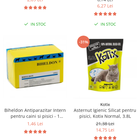
6,27 Lei
IN STOC
IN STOC
-31%
Kotix
Biheldon Antiparazitar Intern
Asternut Igienic Silicat pentru
pentru caini si pisici - 1
pisici, Kotix Normal, 3.8L
comprimate
1,46 Lei
21,38 Lei
14,75 Lei