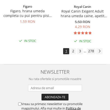
Figaro
Royal Canin
Figaro, hrana umeda
Royal Canin Exigent Adult
completa cu pui pentru pisici
hrana umeda caine, apetit
adulte 85 g
capricios (Loaf), 85 g
1,59 RON
5,50 RON
4,29 RON
IN STOC
IN STOC
1
2
3
278
...
NEWSLETTER
Nu rata ofertele si promotiile noastre
Vreau sa primesc newsletter cu promotiile
magazinului. Afla mai multe in
Politica de