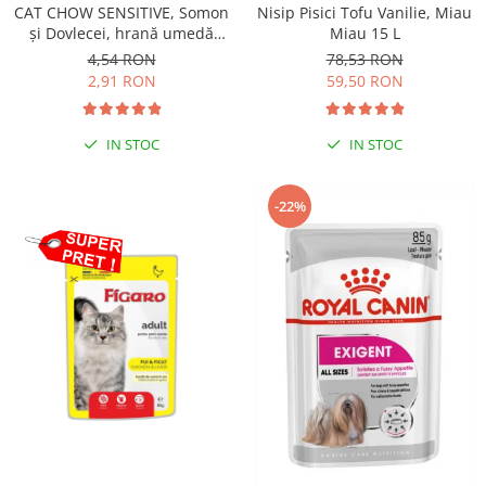
CAT CHOW SENSITIVE, Somon
Nisip Pisici Tofu Vanilie, Miau
și Dovlecei, hrană umedă
Miau 15 L
pentru pisici 1x85 g
4,54 RON
78,53 RON
2,91 RON
59,50 RON
IN STOC
IN STOC
-22%