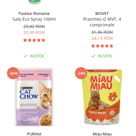
Pasteur Romania
BIOVET
Galy Eco Spray 100ml
Prazimec-D MVT, 4
comprimate
23,42 RON
31,36 RON
20,99 RON
24,13 RON
IN STOC
IN STOC
-36%
-24%
PURINA
Miau Miau