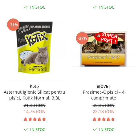
IN STOC
IN STOC
-31%
-27%
Kotix
BIOVET
Asternut Igienic Silicat pentru
Prazimec-C pisici - 4
pisici, Kotix Normal, 3.8L
comprimate
21,38 RON
30,36 RON
14,75 RON
22,18 RON
IN STOC
IN STOC