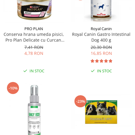
PRO PLAN
Royal Canin
Conserva hrana umeda pisici,
Royal Canin Gastro Intestinal
Pro Plan Delicate cu Curcan,
Dog 400 g
85 g
7,41 RON
20,30 RON
4,78 RON
16,85 RON
IN STOC
IN STOC
-10%
-23%