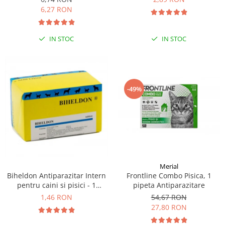
6,27 RON
IN STOC
IN STOC
-49%
Merial
Frontline Combo Pisica, 1
Biheldon Antiparazitar Intern
pipeta Antiparazitare
pentru caini si pisici - 1
comprimate
54,67 RON
1,46 RON
27,80 RON