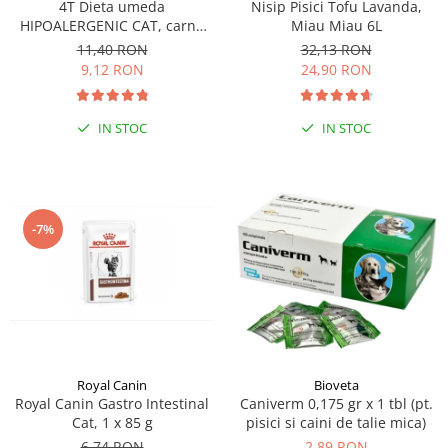
4T Dieta umeda
Nisip Pisici Tofu Lavanda,
HIPOALERGENIC CAT, carne
Miau Miau 6L
de curcan, plic 100 gr
11,40 RON
32,13 RON
9,12 RON
24,90 RON
IN STOC
IN STOC
-7%
Royal Canin
Bioveta
Royal Canin Gastro Intestinal
Caniverm 0,175 gr x 1 tbl (pt.
Cat, 1 x 85 g
pisici si caini de talie mica)
6,74 RON
2,89 RON