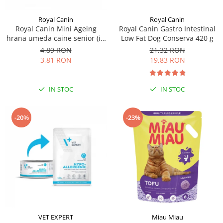
Royal Canin
Royal Canin
Royal Canin Mini Ageing
Royal Canin Gastro Intestinal
hrana umeda caine senior (in
Low Fat Dog Conserva 420 g
sos), 1 x 85 g
4,89 RON
21,32 RON
3,81 RON
19,83 RON
IN STOC
IN STOC
-20%
-23%
VET EXPERT
Miau Miau