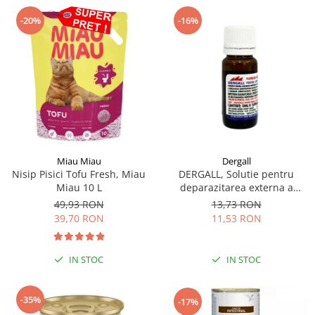
-20%
-16%
Miau Miau
Dergall
Nisip Pisici Tofu Fresh, Miau
DERGALL, Solutie pentru
Miau 10 L
deparazitarea externa a
gainilor si adaposturilor 10 ml
49,93 RON
13,73 RON
39,70 RON
11,53 RON
IN STOC
IN STOC
-35%
-17%