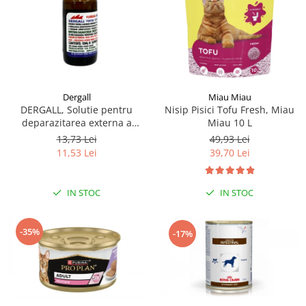
Dergall
Miau Miau
DERGALL, Solutie pentru
Nisip Pisici Tofu Fresh, Miau
deparazitarea externa a
Miau 10 L
gainilor si adaposturilor 10 ml
13,73 Lei
49,93 Lei
11,53 Lei
39,70 Lei
IN STOC
IN STOC
-35%
-17%