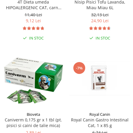
4T Dieta umeda
Nisip Pisici Tofu Lavanda,
HIPOALERGENIC CAT, carne
Miau Miau 6L
de curcan, plic 100 gr
11,40 Lei
32,13 Lei
9,12 Lei
24,90 Lei
IN STOC
IN STOC
-7%
Bioveta
Royal Canin
Caniverm 0,175 gr x 1 tbl (pt.
Royal Canin Gastro Intestinal
pisici si caini de talie mica)
Cat, 1 x 85 g
2,89 Lei
6,74 Lei