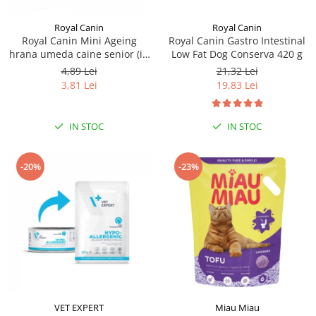
Royal Canin
Royal Canin
Royal Canin Mini Ageing
Royal Canin Gastro Intestinal
hrana umeda caine senior (in
Low Fat Dog Conserva 420 g
sos), 1 x 85 g
4,89 Lei
21,32 Lei
3,81 Lei
19,83 Lei
IN STOC
IN STOC
-20%
-23%
VET EXPERT
Miau Miau