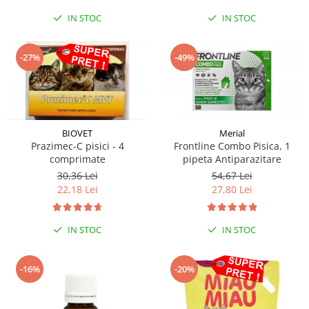
IN STOC
IN STOC
-27%
-49%
BIOVET
Merial
Prazimec-C pisici - 4
Frontline Combo Pisica, 1
comprimate
pipeta Antiparazitare
30,36 Lei
54,67 Lei
22,18 Lei
27,80 Lei
IN STOC
IN STOC
-16%
-20%