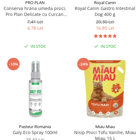
PRO PLAN
Royal Canin
Conserva hrana umeda pisici,
Royal Canin Gastro Intestinal
Pro Plan Delicate cu Curcan,
Dog 400 g
85 g
7,41 Lei
20,30 Lei
4,78 Lei
16,85 Lei
IN STOC
IN STOC
-10%
-24%
Pasteur Romania
Miau Miau
Galy Eco Spray 100ml
Nisip Pisici Tofu Vanilie, Miau
Miau 15 L
23,42 Lei