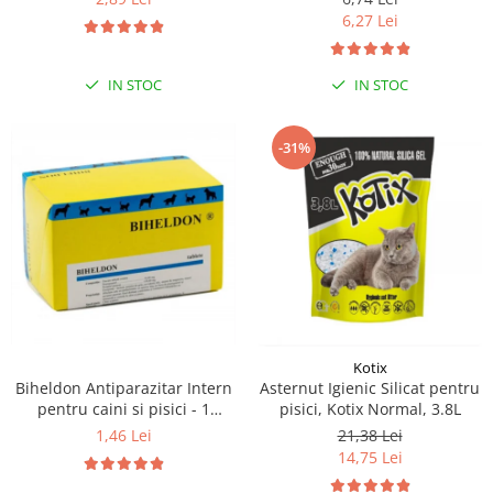
6,27 Lei
IN STOC
IN STOC
-31%
Kotix
Biheldon Antiparazitar Intern
Asternut Igienic Silicat pentru
pentru caini si pisici - 1
pisici, Kotix Normal, 3.8L
comprimate
1,46 Lei
21,38 Lei
14,75 Lei