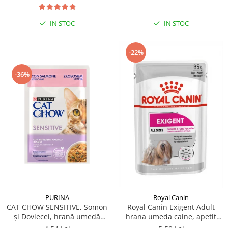
IN STOC
IN STOC
-22%
-36%
PURINA
Royal Canin
CAT CHOW SENSITIVE, Somon
Royal Canin Exigent Adult
și Dovlecei, hrană umedă
hrana umeda caine, apetit
pentru pisici 1x85 g
capricios (Loaf), 85 g