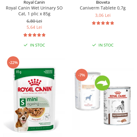
Sampoane si Balsamuri
Royal Canin
Bioveta
Custi transport - Pisici
Royal Canin Wet Urinary SO
Caniverm Tablete 0,7g
Servetele Umede
Cat, 1 plic x 85g
Jucarii Pisici
3,06 Lei
Covorase absorbante
6,80 Lei
Lese, Hamuri si Zgarzi
Curatare Ochi
5,64 Lei
Paturi, perne si cosuri pentru pisici
Igiena Catel
Recompense Delicioase
Igiena Interior
IN STOC
IN STOC
Perii si descalcitoare caini
Solutii Atractante si repelente
-22%
-7%