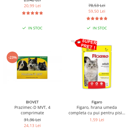
78,53 Lei
20,99 Lei
59,50 Lei
IN STOC
IN STOC
-23%
BIOVET
Figaro
Prazimec-D MVT, 4
Figaro, hrana umeda
comprimate
completa cu pui pentru pisici
adulte 85 g
31,36 Lei
1,59 Lei
24,13 Lei