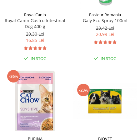
Royal Canin
Pasteur Romania
Royal Canin Gastro Intestinal
Galy Eco Spray 100ml
Dog 400 g
23,42 Lei
20,30 Lei
20,99 Lei
16,85 Lei
IN STOC
IN STOC
-36%
-23%
PURINA
BIOVET