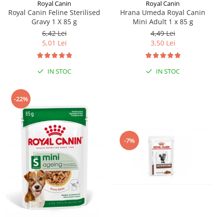
Sampoane si Balsamuri
Royal Canin
Royal Canin
Custi transport - Pisici
Royal Canin Feline Sterilised
Hrana Umeda Royal Canin
Servetele Umede
Gravy 1 X 85 g
Mini Adult 1 x 85 g
Jucarii Pisici
Covorase absorbante
6,42 Lei
4,49 Lei
Lese, Hamuri si Zgarzi
Curatare Ochi
5,01 Lei
3,50 Lei
Paturi, perne si cosuri pentru pisici
Igiena Catel
Recompense Delicioase
Igiena Interior
IN STOC
IN STOC
Perii si descalcitoare caini
Solutii Atractante si repelente
-22%
-7%