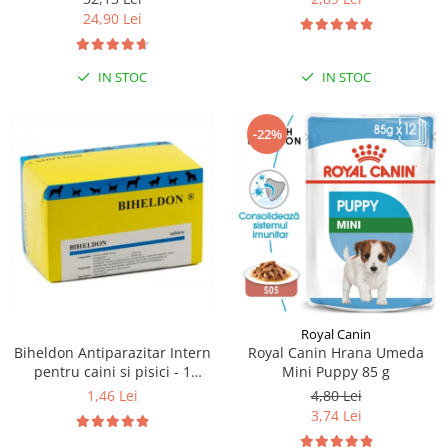
24,90 Lei
IN STOC
IN STOC
-22%
Royal Canin
Biheldon Antiparazitar Intern
Royal Canin Hrana Umeda
pentru caini si pisici - 1
Mini Puppy 85 g
comprimate
1,46 Lei
4,80 Lei
3,74 Lei