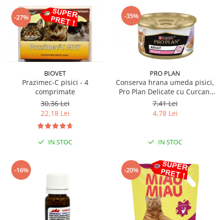
-35%
-27%
BIOVET
PRO PLAN
Prazimec-C pisici - 4
Conserva hrana umeda pisici,
comprimate
Pro Plan Delicate cu Curcan,
85 g
30,36 Lei
7,41 Lei
22,18 Lei
4,78 Lei
IN STOC
IN STOC
-16%
-20%