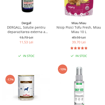
Dergall
Miau Miau
DERGALL, Solutie pentru
Nisip Pisici Tofu Fresh, Miau
deparazitarea externa a
Miau 10 L
gainilor si adaposturilor 10 ml
13,73 Lei
49,93 Lei
11,53 Lei
39,70 Lei
IN STOC
IN STOC
-10%
-17%