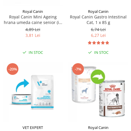
Royal Canin
Royal Canin
Royal Canin Mini Ageing
Royal Canin Gastro Intestinal
hrana umeda caine senior (in
Cat, 1 x 85 g
sos), 1 x 85 g
4,89 Lei
6,74 Lei
3,81 Lei
6,27 Lei
IN STOC
IN STOC
-20%
-7%
VET EXPERT
Royal Canin