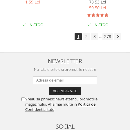
adulte 85 g
1,59 Lei
78,53 Lei
59,50 Lei
IN STOC
IN STOC
1
2
3
278
...
NEWSLETTER
Nu rata ofertele si promotiile noastre
Vreau sa primesc newsletter cu promotiile
magazinului. Afla mai multe in
Politica de
Confidentialitate
SOCIAL