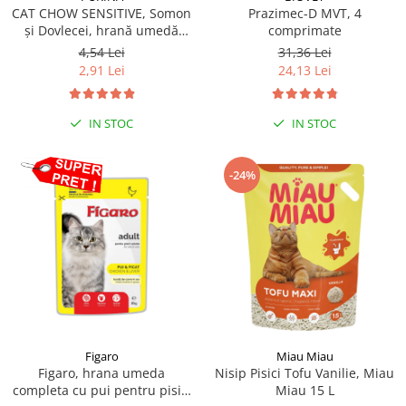
CAT CHOW SENSITIVE, Somon
Prazimec-D MVT, 4
și Dovlecei, hrană umedă
comprimate
pentru pisici 1x85 g
4,54 Lei
31,36 Lei
2,91 Lei
24,13 Lei
IN STOC
IN STOC
-24%
Figaro
Miau Miau
Figaro, hrana umeda
Nisip Pisici Tofu Vanilie, Miau
completa cu pui pentru pisici
Miau 15 L