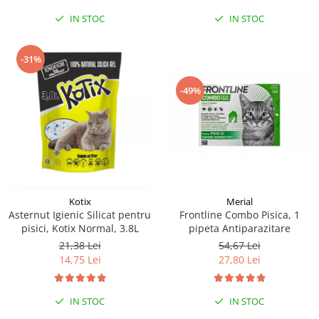
IN STOC
IN STOC
-31%
-49%
Kotix
Merial
Asternut Igienic Silicat pentru
Frontline Combo Pisica, 1
pisici, Kotix Normal, 3.8L
pipeta Antiparazitare
21,38 Lei
54,67 Lei
14,75 Lei
27,80 Lei
IN STOC
IN STOC