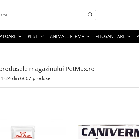
ATOARE
PESTI
ANIMALE FERMA
FITOSANITARE
produsele magazinului PetMax.ro
1-
24
din
6667
produse