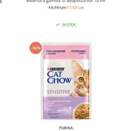
 g
externa a gainilor si adaposturilor 10 ml
13,73 Lei
11,53 Lei
IN STOC
-36%
PURINA