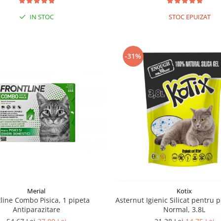
IN STOC
STOC EPUIZAT
-31%
Merial
Kotix
line Combo Pisica, 1 pipeta
Asternut Igienic Silicat pentru pi
Antiparazitare
Normal, 3.8L