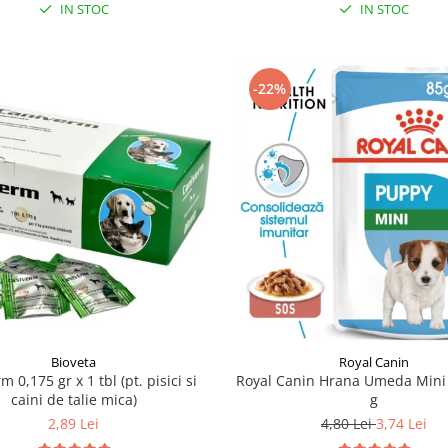
IN STOC
IN STOC
-22%
Bioveta
Royal Canin
 0,175 gr x 1 tbl (pt. pisici si
Royal Canin Hrana Umeda Mini
caini de talie mica)
g
2,89 Lei
4,80 Lei
3,74 Lei