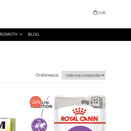
0,00
PROMOTII
BLOG
Ordoneaza:
-22%