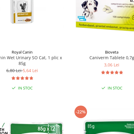
Royal Canin
Bioveta
nin Wet Urinary SO Cat, 1 plic x
Caniverm Tablete 0,7
85g
3,06 Lei
6,80 Lei
5,64 Lei
IN STOC
IN STOC
-22%