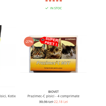
IN STOC
-27%
BIOVET
Prazimec-C pisici - 4 comprimate
sici, Kotix
30,36 Lei
22,18 Lei