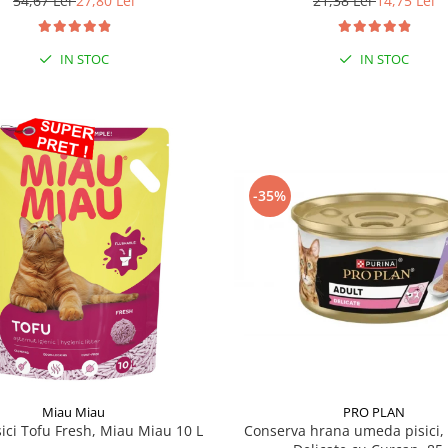
54,67 Lei
27,80 Lei
21,38 Lei
14,75 Lei
IN STOC
IN STOC
-35%
Miau Miau
PRO PLAN
sici Tofu Fresh, Miau Miau 10 L
Conserva hrana umeda pisici, 