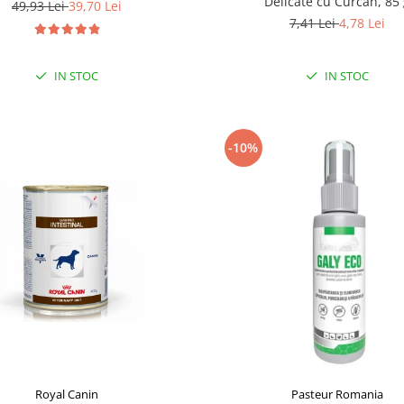
Delicate cu Curcan, 85
49,93 Lei
39,70 Lei
7,41 Lei
4,78 Lei
IN STOC
IN STOC
-10%
Royal Canin
Pasteur Romania