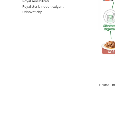
Royal sensibilitati
Sampoane si Balsamuri
Custi transport - Pisici
Royal steril, indoor, exigent
Servetele Umede
Urinovet city
Jucarii Pisici
Covorase absorbante
Lese, Hamuri si Zgarzi
Curatare Ochi
Paturi, perne si cosuri pentru pisici
Igiena Catel
Recompense Delicioase
Igiena Interior
Perii si descalcitoare caini
Solutii Atractante si repelente
Hrana Um