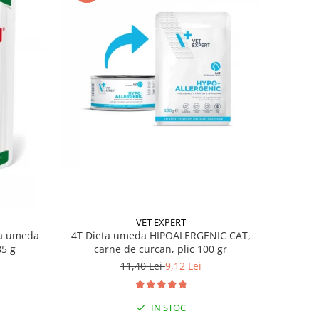
VET EXPERT
4T Dieta umeda HIPOALERGENIC CAT,
na umeda
carne de curcan, plic 100 gr
85 g
11,40 Lei
9,12 Lei
IN STOC