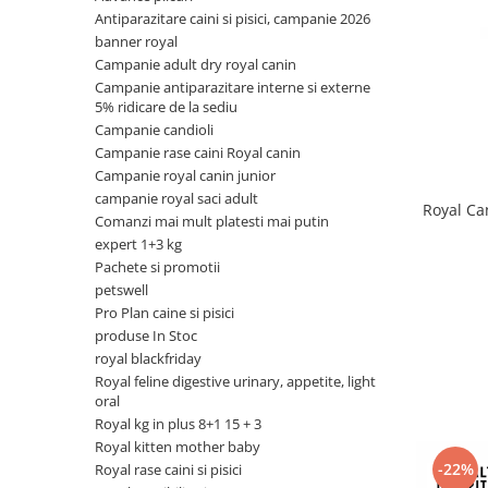
Antiparazitare caini si pisici, campanie 2026
Antiparazitare interne si externe
Antiparazitare interne si externe
banner royal
Articulatii
Articulatii
Campanie adult dry royal canin
Diverse caini
Diverse pisici
Campanie antiparazitare interne si externe
5% ridicare de la sediu
ORL Caini
ORL Pisici
Campanie candioli
Suplimente nutritive, vitamine
Suplimente nutritive, vitamine
Campanie rase caini Royal canin
Lapte Caini
Igiena si ingrijire pisici
Campanie royal canin junior
campanie royal saci adult
Hrana economica caini
Asternut litiera / Nisip / Silicat
Royal Ca
Comanzi mai mult platesti mai putin
Curatare Ochi
Accesorii caini
expert 1+3 kg
Igiena Interior
Pachete si promotii
Botnite
Igiena Pisici
petswell
Castroane si boluri pentru apa si
Pro Plan caine si pisici
Perii si descalcitoare pisici
mancare
produse In Stoc
Sampoane si Balsamuri
Custi transport - Caini
royal blackfriday
Solutii Atractante si repelente
Hamuri, Lese si Zgarzi
Royal feline digestive urinary, appetite, light
Accesorii Pisici
oral
Jucarii caini
Royal kg in plus 8+1 15 + 3
Paturi, perne si cosuri pentru caini
Ansambluri de joaca, sisaluri
Royal kitten mother baby
Igiena si ingrijire caini
Castroane si boluri pentru apa si
-22%
Royal rase caini si pisici
mancare