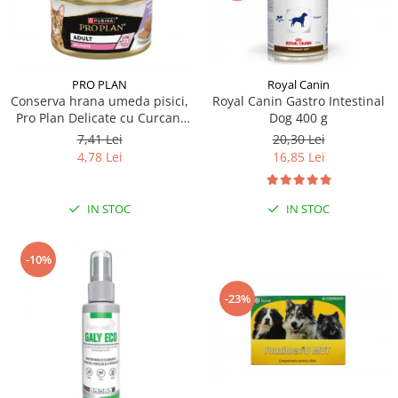
PRO PLAN
Royal Canin
Conserva hrana umeda pisici,
Royal Canin Gastro Intestinal
Pro Plan Delicate cu Curcan,
Dog 400 g
85 g
7,41 Lei
20,30 Lei
4,78 Lei
16,85 Lei
IN STOC
IN STOC
-10%
-23%