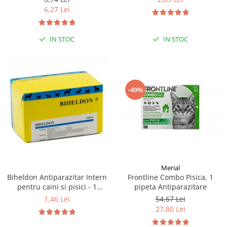
6,27 Lei
IN STOC
IN STOC
-49%
Merial
Frontline Combo Pisica, 1
Biheldon Antiparazitar Intern
pipeta Antiparazitare
pentru caini si pisici - 1
comprimate
54,67 Lei
1,46 Lei
27,80 Lei