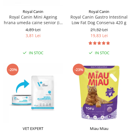
Royal Canin
Royal Canin
Royal Canin Mini Ageing
Royal Canin Gastro Intestinal
hrana umeda caine senior (in
Low Fat Dog Conserva 420 g
sos), 1 x 85 g
4,89 Lei
21,32 Lei
3,81 Lei
19,83 Lei
IN STOC
IN STOC
-20%
-23%
VET EXPERT
Miau Miau