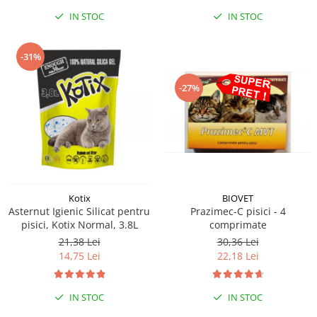
IN STOC
IN STOC
-31%
-27%
Kotix
BIOVET
Asternut Igienic Silicat pentru
Prazimec-C pisici - 4
pisici, Kotix Normal, 3.8L
comprimate
21,38 Lei
30,36 Lei
14,75 Lei
22,18 Lei
IN STOC
IN STOC