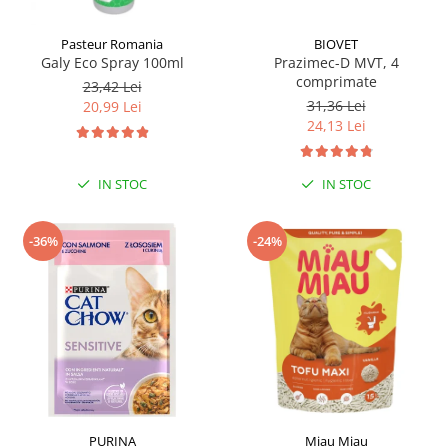
Pasteur Romania
BIOVET
Galy Eco Spray 100ml
Prazimec-D MVT, 4
comprimate
23,42 Lei
31,36 Lei
20,99 Lei
24,13 Lei
IN STOC
IN STOC
-36%
-24%
PURINA
Miau Miau