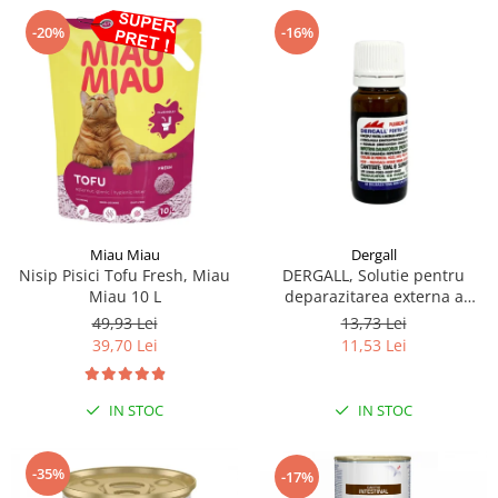
-20%
-16%
Miau Miau
Dergall
Nisip Pisici Tofu Fresh, Miau
DERGALL, Solutie pentru
Miau 10 L
deparazitarea externa a
gainilor si adaposturilor 10 ml
49,93 Lei
13,73 Lei
39,70 Lei
11,53 Lei
IN STOC
IN STOC
-35%
-17%