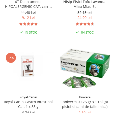
4T Dieta umeda
Nisip Pisici Tofu Lavanda,
HIPOALERGENIC CAT, carne
Miau Miau 6L
de curcan, plic 100 gr
11,40 Lei
32,13 Lei
9,12 Lei
24,90 Lei
IN STOC
IN STOC
-7%
Royal Canin
Bioveta
Royal Canin Gastro Intestinal
Caniverm 0,175 gr x 1 tbl (pt.
Cat, 1 x 85 g
pisici si caini de talie mica)
6,74 Lei
2,89 Lei