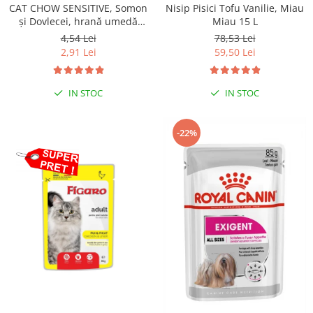
CAT CHOW SENSITIVE, Somon
Nisip Pisici Tofu Vanilie, Miau
și Dovlecei, hrană umedă
Miau 15 L
pentru pisici 1x85 g
4,54 Lei
78,53 Lei
2,91 Lei
59,50 Lei
IN STOC
IN STOC
-22%