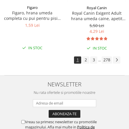
Figaro
Royal Canin
Figaro, hrana umeda
Royal Canin Exigent Adult
completa cu pui pentru pisici
hrana umeda caine, apetit
adulte 85 g
capricios (Loaf), 85 g
1,59 Lei
5,50 Lei
4,29 Lei
IN STOC
IN STOC
1
2
3
278
...
NEWSLETTER
Nu rata ofertele si promotiile noastre
Vreau sa primesc newsletter cu promotiile
magazinului. Afla mai multe in
Politica de