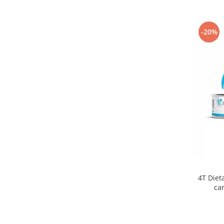
-20%
4T Die
ca