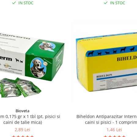
IN STOC
IN STOC
Bioveta
Biheldon Antiparazitar Inter
 0,175 gr x 1 tbl (pt. pisici si
caini si pisici - 1 compri
caini de talie mica)
1,46 Lei
2,89 Lei