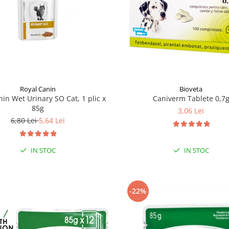
Royal Canin
Bioveta
nin Wet Urinary SO Cat, 1 plic x
Caniverm Tablete 0,7
85g
3,06 Lei
6,80 Lei
5,64 Lei
IN STOC
IN STOC
-22%