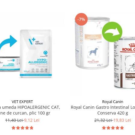
-7%
VET EXPERT
Royal Canin
ta umeda HIPOALERGENIC CAT,
Royal Canin Gastro Intestinal L
rne de curcan, plic 100 gr
Conserva 420 g
11,40 Lei
9,12 Lei
21,32 Lei
19,83 Lei