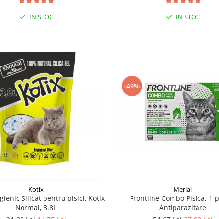
IN STOC
IN STOC
-49%
Merial
Kotix
Frontline Combo Pisica, 1 
gienic Silicat pentru pisici, Kotix
Antiparazitare
Normal, 3.8L