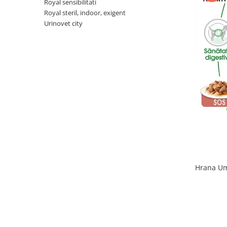
Royal sensibilitati
Sampoane si Balsamuri
Custi transport - Pisici
Royal steril, indoor, exigent
Servetele Umede
Urinovet city
Jucarii Pisici
Covorase absorbante
Lese, Hamuri si Zgarzi
Curatare Ochi
Paturi, perne si cosuri pentru pisici
Igiena Catel
Recompense Delicioase
Igiena Interior
Perii si descalcitoare caini
Solutii Atractante si repelente
Hrana Um