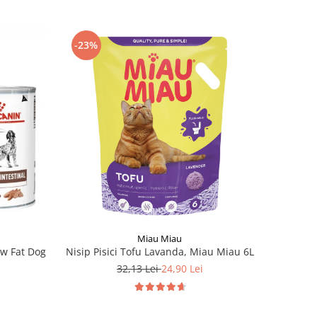
-23%
Miau Miau
ow Fat Dog
Nisip Pisici Tofu Lavanda, Miau Miau 6L
32,13 Lei
24,90 Lei