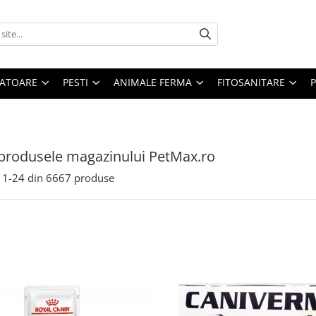
ATOARE
PESTI
ANIMALE FERMA
FITOSANITARE
produsele magazinului PetMax.ro
1-
24
din
6667
produse