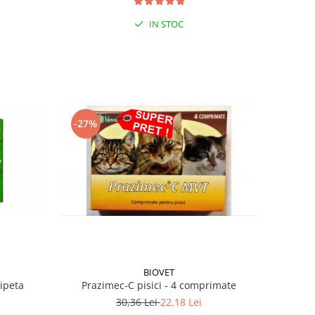
IN STOC
-27%
BIOVET
pipeta
Prazimec-C pisici - 4 comprimate
30,36 Lei
22,18 Lei