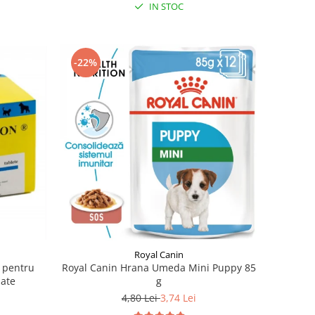
IN STOC
-22%
Royal Canin
n pentru
Royal Canin Hrana Umeda Mini Puppy 85
mate
g
4,80 Lei
3,74 Lei