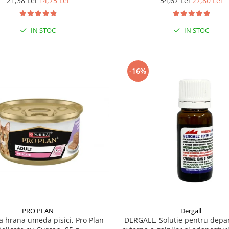
54,67 Lei
27,80 Lei
21,38 Lei
14,75 Lei
IN STOC
IN STOC
-16%
PRO PLAN
Dergall
a hrana umeda pisici, Pro Plan
DERGALL, Solutie pentru depa