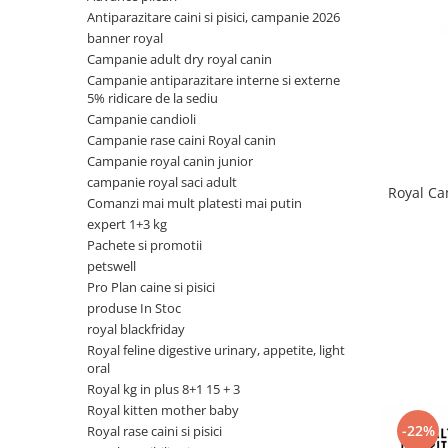
Antiparazitare caini si pisici, campanie 2026
Antiparazitare interne si externe
Antiparazitare interne si externe
banner royal
Articulatii
Articulatii
Campanie adult dry royal canin
Diverse caini
Diverse pisici
Campanie antiparazitare interne si externe
5% ridicare de la sediu
ORL Caini
ORL Pisici
Campanie candioli
Suplimente nutritive, vitamine
Suplimente nutritive, vitamine
Campanie rase caini Royal canin
Lapte Caini
Igiena si ingrijire pisici
Campanie royal canin junior
campanie royal saci adult
Hrana economica caini
Asternut litiera / Nisip / Silicat
Royal Ca
Comanzi mai mult platesti mai putin
Curatare Ochi
Accesorii caini
expert 1+3 kg
Igiena Interior
Pachete si promotii
Botnite
Igiena Pisici
petswell
Castroane si boluri pentru apa si
Pro Plan caine si pisici
Perii si descalcitoare pisici
mancare
produse In Stoc
Sampoane si Balsamuri
Custi transport - Caini
royal blackfriday
Solutii Atractante si repelente
Hamuri, Lese si Zgarzi
Royal feline digestive urinary, appetite, light
Accesorii Pisici
oral
Jucarii caini
Royal kg in plus 8+1 15 + 3
Paturi, perne si cosuri pentru caini
Ansambluri de joaca, sisaluri
Royal kitten mother baby
Igiena si ingrijire caini
Castroane si boluri pentru apa si
-22%
Royal rase caini si pisici
mancare