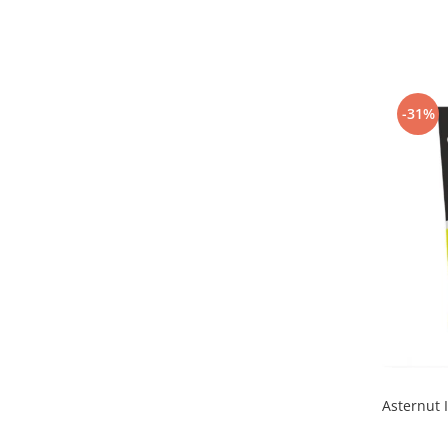
-31%
Asternut I