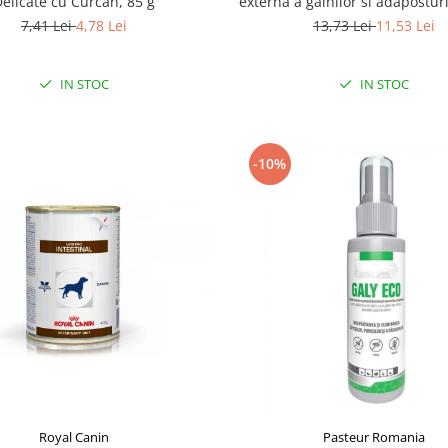
elicate cu Curcan, 85 g
externa a gainilor si adapostur
7,41 Lei
4,78 Lei
13,73 Lei
11,53 Lei
IN STOC
IN STOC
-10%
Royal Canin
Pasteur Romania