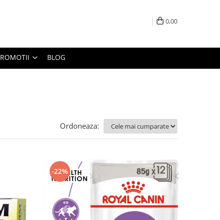
0,00
PROMOTII
BLOG
Ordoneaza:
-22%