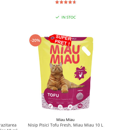
IN STOC
-20%
Miau Miau
razitarea
Nisip Pisici Tofu Fresh, Miau Miau 10 L