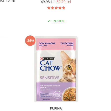
ilor 10 ml
49,93 Lei
39,70 Lei
IN STOC
-36%
PURINA