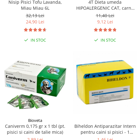
Nisip Pisici Tofu Lavanda,
4T Dieta umeda
Miau Miau 6L
HIPOALERGENIC CAT, carne
de curcan, plic 100 gr
32,13 Lei
11,40 Lei
24,90 Lei
9,12 Lei
IN STOC
IN STOC
Bioveta
Biheldon Antiparazitar Intern
Caniverm 0,175 gr x 1 tbl (pt.
pentru caini si pisici - 1
pisici si caini de talie mica)
comprimate
1,46 Lei
2,89 Lei