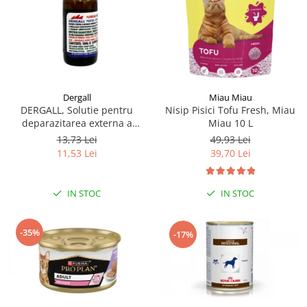
Dergall
Miau Miau
DERGALL, Solutie pentru
Nisip Pisici Tofu Fresh, Miau
deparazitarea externa a
Miau 10 L
gainilor si adaposturilor 10 ml
13,73 Lei
49,93 Lei
11,53 Lei
39,70 Lei
IN STOC
IN STOC
-35%
-17%