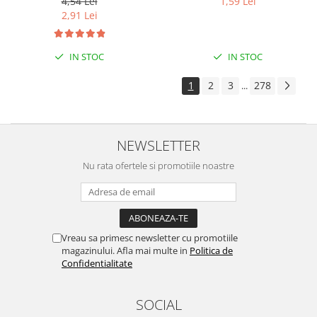
4,54 Lei
1,59 Lei
2,91 Lei
IN STOC
IN STOC
1
2
3
278
...
NEWSLETTER
Nu rata ofertele si promotiile noastre
Vreau sa primesc newsletter cu promotiile
magazinului. Afla mai multe in
Politica de
Confidentialitate
SOCIAL