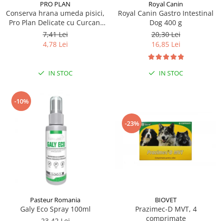
PRO PLAN
Royal Canin
Conserva hrana umeda pisici,
Royal Canin Gastro Intestinal
Pro Plan Delicate cu Curcan,
Dog 400 g
85 g
7,41 Lei
20,30 Lei
4,78 Lei
16,85 Lei
IN STOC
IN STOC
-10%
-23%
Pasteur Romania
BIOVET
Galy Eco Spray 100ml
Prazimec-D MVT, 4
comprimate
23,42 Lei