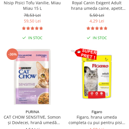
Nisip Pisici Tofu Vanilie, Miau
Royal Canin Exigent Adult
Miau 15 L
hrana umeda caine, apetit
capricios (Loaf), 85 g
78,53 Lei
5,50 Lei
59,50 Lei
4,29 Lei
IN STOC
IN STOC
-36%
PURINA
Figaro
CAT CHOW SENSITIVE, Somon
Figaro, hrana umeda
și Dovlecei, hrană umedă
completa cu pui pentru pisici
pentru pisici 1x85 g
adulte 85 g