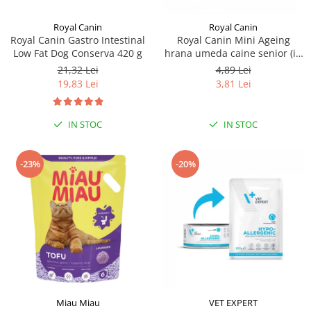
Royal Canin
Royal Canin
Royal Canin Gastro Intestinal
Royal Canin Mini Ageing
Low Fat Dog Conserva 420 g
hrana umeda caine senior (in
sos), 1 x 85 g
21,32 Lei
4,89 Lei
19,83 Lei
3,81 Lei
IN STOC
IN STOC
-23%
-20%
Miau Miau
VET EXPERT