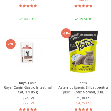
IN STOC
IN STOC
-31%
-7%
Royal Canin
Kotix
Royal Canin Gastro Intestinal
Asternut Igienic Silicat pentru
Cat, 1 x 85 g
pisici, Kotix Normal, 3.8L
6,74 Lei
21,38 Lei
6,27 Lei
14,75 Lei