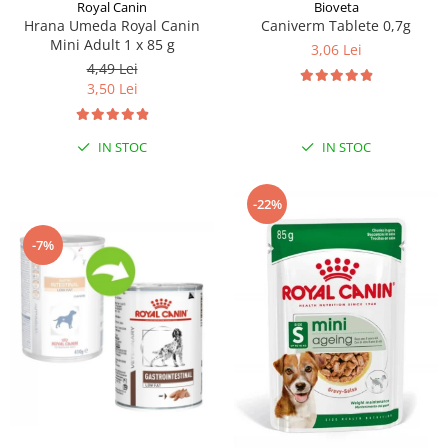
Sampoane si Balsamuri
Royal Canin
Bioveta
Custi transport - Pisici
Hrana Umeda Royal Canin
Caniverm Tablete 0,7g
Servetele Umede
Mini Adult 1 x 85 g
Jucarii Pisici
3,06 Lei
Covorase absorbante
4,49 Lei
Lese, Hamuri si Zgarzi
Curatare Ochi
3,50 Lei
Paturi, perne si cosuri pentru pisici
Igiena Catel
Recompense Delicioase
Igiena Interior
IN STOC
IN STOC
Perii si descalcitoare caini
Solutii Atractante si repelente
-22%
-7%