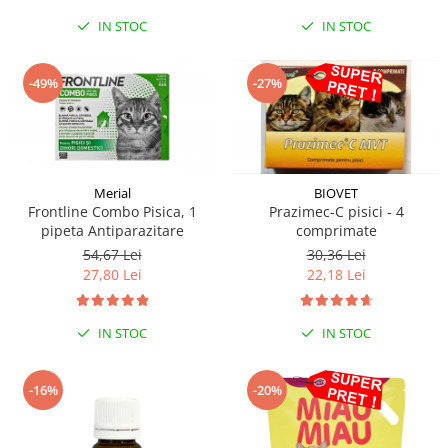
IN STOC
IN STOC
-49%
-27%
Merial
BIOVET
Frontline Combo Pisica, 1
Prazimec-C pisici - 4
pipeta Antiparazitare
comprimate
54,67 Lei
30,36 Lei
27,80 Lei
22,18 Lei
IN STOC
IN STOC
-16%
-20%